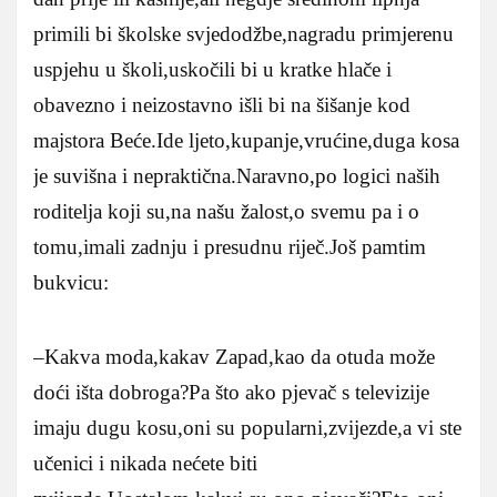
primili bi školske svjedodžbe,nagradu primjerenu
uspjehu u školi,uskočili bi u kratke hlače i
obavezno i neizostavno išli bi na šišanje kod
majstora Beće.Ide ljeto,kupanje,vrućine,duga kosa
je suvišna i nepraktična.Naravno,po logici naših
roditelja koji su,na našu žalost,o svemu pa i o
tomu,imali zadnju i presudnu riječ.Još pamtim
bukvicu:
–Kakva moda,kakav Zapad,kao da otuda može
doći išta dobroga?Pa što ako pjevač s televizije
imaju dugu kosu,oni su popularni,zvijezde,a vi ste
učenici i nikada nećete biti