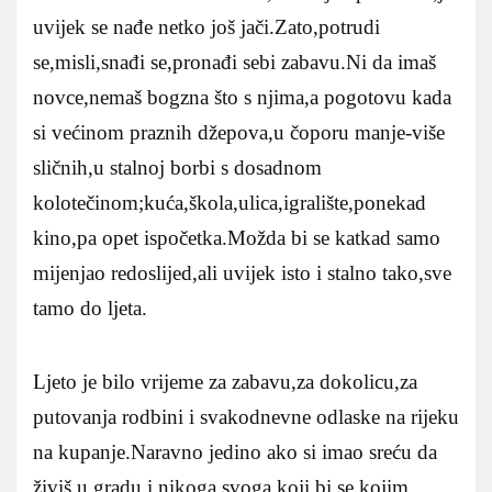
uvijek se nađe netko još jači.Zato,potrudi
se,misli,snađi se,pronađi sebi zabavu.Ni da imaš
novce,nemaš bogzna što s njima,a pogotovu kada
si većinom praznih džepova,u čoporu manje-više
sličnih,u stalnoj borbi s dosadnom
kolotečinom;kuća,škola,ulica,igralište,ponekad
kino,pa opet ispočetka.Možda bi se katkad samo
mijenjao redoslijed,ali uvijek isto i stalno tako,sve
tamo do ljeta.
Ljeto je bilo vrijeme za zabavu,za dokolicu,za
putovanja rodbini i svakodnevne odlaske na rijeku
na kupanje.Naravno jedino ako si imao sreću da
živiš u gradu i nikoga svoga koji bi se kojim