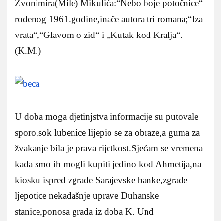
Zvonimira(Mile) Mikulića:“Nebo boje potočnice“
rođenog 1961.godine,inače autora tri romana;“Iza
vrata“,“Glavom o zid“ i „Kutak kod Kralja“.
(K.M.)
U doba moga djetinjstva informacije su putovale
sporo,sok lubenice lijepio se za obraze,a guma za
žvakanje bila je prava rijetkost.Sjećam se vremena
kada smo ih mogli kupiti jedino kod Ahmetija,na
kiosku ispred zgrade Sarajevske banke,zgrade –
ljepotice nekadašnje uprave Duhanske
stanice,ponosa grada iz doba K. Und