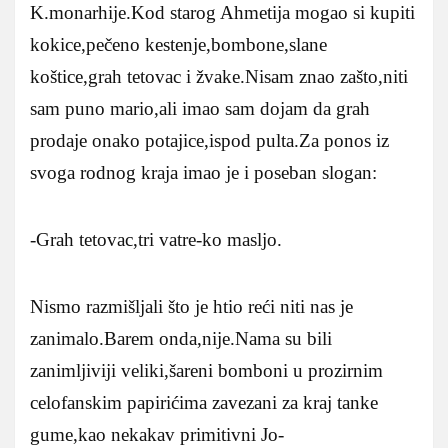
K.monarhije.Kod starog Ahmetija mogao si kupiti
kokice,pečeno kestenje,bombone,slane
koštice,grah tetovac i žvake.Nisam znao zašto,niti
sam puno mario,ali imao sam dojam da grah
prodaje onako potajice,ispod pulta.Za ponos iz
svoga rodnog kraja imao je i poseban slogan:
-Grah tetovac,tri vatre-ko masljo.
Nismo razmišljali što je htio reći niti nas je
zanimalo.Barem onda,nije.Nama su bili
zanimljiviji veliki,šareni bomboni u prozirnim
celofanskim papirićima zavezani za kraj tanke
gume,kao nekakav primitivni Jo-