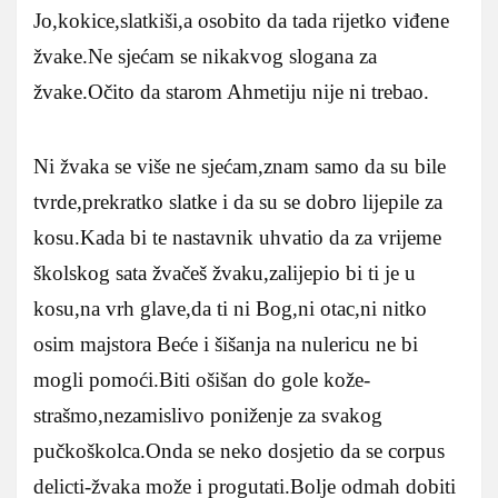
Jo,kokice,slatkiši,a osobito da tada rijetko viđene
žvake.Ne sjećam se nikakvog slogana za
žvake.Očito da starom Ahmetiju nije ni trebao.
Ni žvaka se više ne sjećam,znam samo da su bile
tvrde,prekratko slatke i da su se dobro lijepile za
kosu.Kada bi te nastavnik uhvatio da za vrijeme
školskog sata žvačeš žvaku,zalijepio bi ti je u
kosu,na vrh glave,da ti ni Bog,ni otac,ni nitko
osim majstora Beće i šišanja na nulericu ne bi
mogli pomoći.Biti ošišan do gole kože-
strašmo,nezamislivo poniženje za svakog
pučkoškolca.Onda se neko dosjetio da se corpus
delicti-žvaka može i progutati.Bolje odmah dobiti