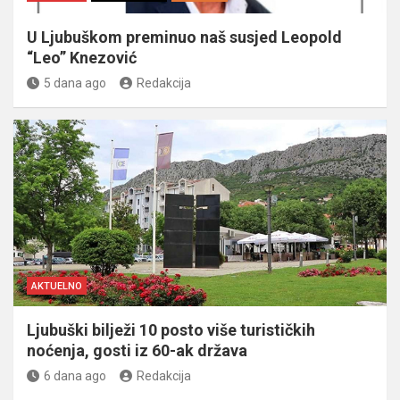
U Ljubuškom preminuo naš susjed Leopold
“Leo” Knezović
5 dana ago
Redakcija
AKTUELNO
Ljubuški bilježi 10 posto više turističkih
noćenja, gosti iz 60-ak država
6 dana ago
Redakcija