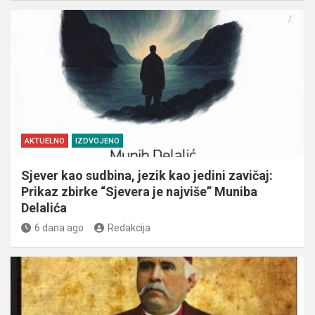
AKTUELNO
IZDVOJENO
Sjever kao sudbina, jezik kao jedini zavičaj:
Prikaz zbirke “Sjevera je najviše” Muniba
Delalića
6 dana ago
Redakcija