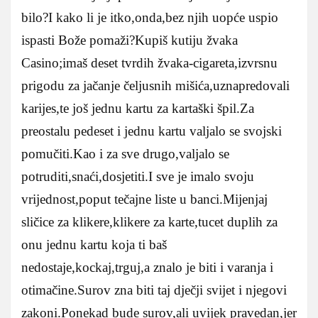
bilo?I kako li je itko,onda,bez njih uopće uspio
ispasti Bože pomaži?Kupiš kutiju žvaka
Casino;imaš deset tvrdih žvaka-cigareta,izvrsnu
prigodu za jačanje čeljusnih mišića,uznapredovali
karijes,te još jednu kartu za kartaški špil.Za
preostalu pedeset i jednu kartu valjalo se svojski
pomučiti.Kao i za sve drugo,valjalo se
potruditi,snaći,dosjetiti.I sve je imalo svoju
vrijednost,poput tečajne liste u banci.Mijenjaj
sličice za klikere,klikere za karte,tucet duplih za
onu jednu kartu koja ti baš
nedostaje,kockaj,trguj,a znalo je biti i varanja i
otimačine.Surov zna biti taj dječji svijet i njegovi
zakoni.Ponekad bude surov,ali uvijek pravedan,jer