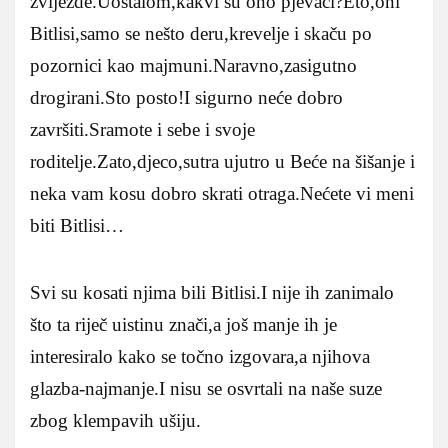
zvijezde.Uostalom,kakvi su ono pjevači?Eto,oni
Bitlisi,samo se nešto deru,krevelje i skaču po
pozornici kao majmuni.Naravno,zasigutno
drogirani.Sto posto!I sigurno neće dobro
završiti.Sramote i sebe i svoje
roditelje.Zato,djeco,sutra ujutro u Beće na šišanje i
neka vam kosu dobro skrati otraga.Nećete vi meni
biti Bitlisi…
Svi su kosati njima bili Bitlisi.I nije ih zanimalo
što ta riječ uistinu znači,a još manje ih je
interesiralo kako se točno izgovara,a njihova
glazba-najmanje.I nisu se osvrtali na naše suze
zbog klempavih ušiju.