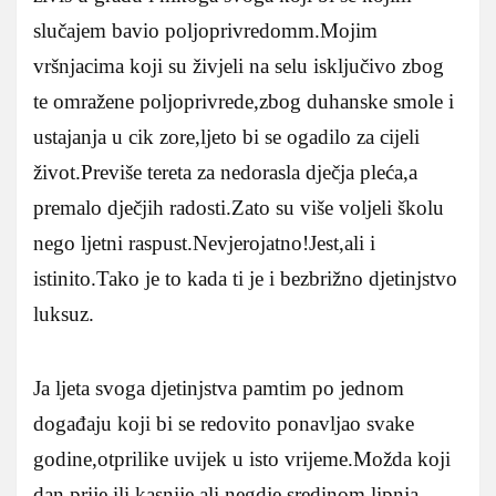
slučajem bavio poljoprivredomm.Mojim
vršnjacima koji su živjeli na selu isključivo zbog
te omražene poljoprivrede,zbog duhanske smole i
ustajanja u cik zore,ljeto bi se ogadilo za cijeli
život.Previše tereta za nedorasla dječja pleća,a
premalo dječjih radosti.Zato su više voljeli školu
nego ljetni raspust.Nevjerojatno!Jest,ali i
istinito.Tako je to kada ti je i bezbrižno djetinjstvo
luksuz.
Ja ljeta svoga djetinjstva pamtim po jednom
događaju koji bi se redovito ponavljao svake
godine,otprilike uvijek u isto vrijeme.Možda koji
dan prije ili kasnije,ali negdje sredinom lipnja