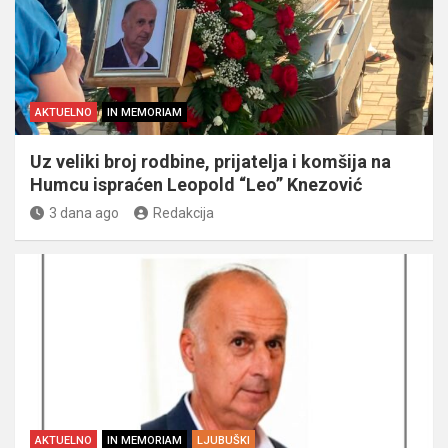
AKTUELNO
IN MEMORIAM
Uz veliki broj rodbine, prijatelja i komšija na
Humcu ispraćen Leopold “Leo” Knezović
3 dana ago
Redakcija
AKTUELNO
IN MEMORIAM
LJUBUŠKI