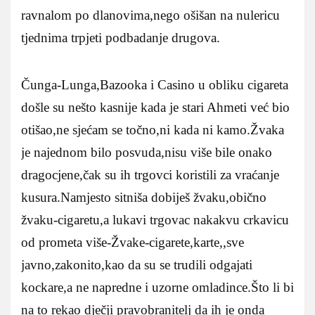
ravnalom po dlanovima,nego ošišan na nulericu
tjednima trpjeti podbadanje drugova.
Čunga-Lunga,Bazooka i Casino u obliku cigareta
došle su nešto kasnije kada je stari Ahmeti već bio
otišao,ne sjećam se točno,ni kada ni kamo.Žvaka
je najednom bilo posvuda,nisu više bile onako
dragocjene,čak su ih trgovci koristili za vraćanje
kusura.Namjesto sitniša dobiješ žvaku,obično
žvaku-cigaretu,a lukavi trgovac nakakvu crkavicu
od prometa više-Žvake-cigarete,karte,,sve
javno,zakonito,kao da su se trudili odgajati
kockare,a ne napredne i uzorne omladince.Što li bi
na to rekao dječji pravobranitelj da ih je onda