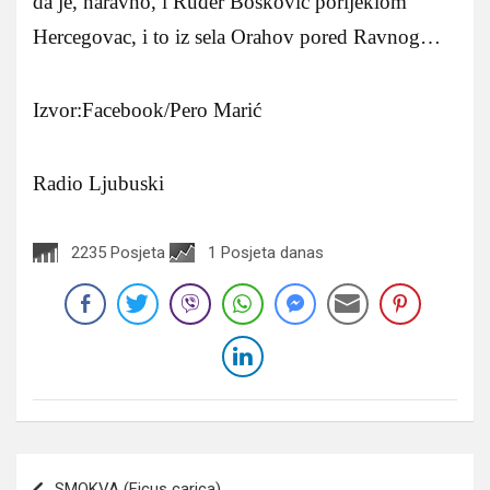
da je, naravno, i Ruđer Bošković porijeklom
Hercegovac, i to iz sela Orahov pored Ravnog…
Izvor:Facebook/Pero Marić
Radio Ljubuski
2235 Posjeta
1 Posjeta danas
Navigacija
SMOKVA (Ficus carica)