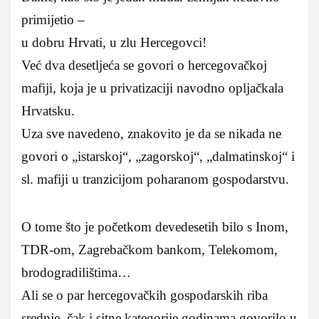
primijetio –
u dobru Hrvati, u zlu Hercegovci!
Već dva desetljeća se govori o hercegovačkoj
mafiji, koja je u privatizaciji navodno opljačkala
Hrvatsku.
Uza sve navedeno, znakovito je da se nikada ne
govori o „istarskoj“, „zagorskoj“, „dalmatinskoj“ i
sl. mafiji u tranzicijom poharanom gospodarstvu.
O tome što je početkom devedesetih bilo s Inom,
TDR-om, Zagrebačkom bankom, Telekomom,
brodogradilištima…
Ali se o par hercegovačkih gospodarskih riba
srednje, čak i sitne kategorije godinama govorilo u