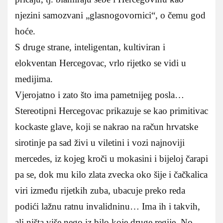
njezini samozvani „glasnogovornici“, o čemu god
hoće.
S druge strane, inteligentan, kultiviran i
elokventan Hercegovac, vrlo rijetko se vidi u
medijima.
Vjerojatno i zato što ima pametnijeg posla…
Stereotipni Hercegovac prikazuje se kao primitivac
kockaste glave, koji se nakrao na račun hrvatske
sirotinje pa sad živi u viletini i vozi najnoviji
mercedes, iz kojeg kroči u mokasini i bijeloj čarapi
pa se, dok mu kilo zlata zvecka oko šije i čačkalica
viri između rijetkih zuba, ubacuje preko reda
podići lažnu ratnu invalidninu… Ima ih i takvih,
ali ništa više nego iz bilo koje druge regije. No