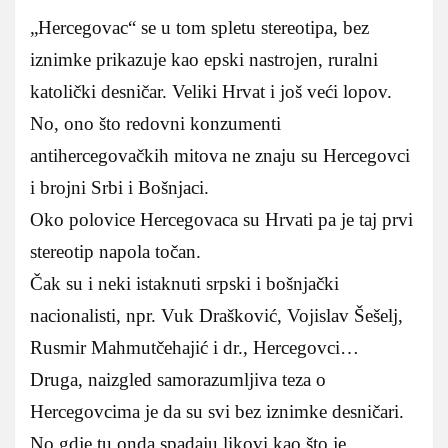
„Hercegovac“ se u tom spletu stereotipa, bez
iznimke prikazuje kao epski nastrojen, ruralni
katolički desničar. Veliki Hrvat i još veći lopov.
No, ono što redovni konzumenti
antihercegovačkih mitova ne znaju su Hercegovci
i brojni Srbi i Bošnjaci.
Oko polovice Hercegovaca su Hrvati pa je taj prvi
stereotip napola točan.
Čak su i neki istaknuti srpski i bošnjački
nacionalisti, npr. Vuk Drašković, Vojislav Šešelj,
Rusmir Mahmutčehajić i dr., Hercegovci…
Druga, naizgled samorazumljiva teza o
Hercegovcima je da su svi bez iznimke desničari.
No gdje tu onda spadaju likovi kao što je