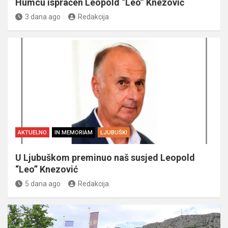
Humcu ispraćen Leopold “Leo” Knezović
3 dana ago
Redakcija
AKTUELNO
IN MEMORIAM
LJUBUŠKI
U Ljubuškom preminuo naš susjed Leopold
“Leo” Knezović
5 dana ago
Redakcija