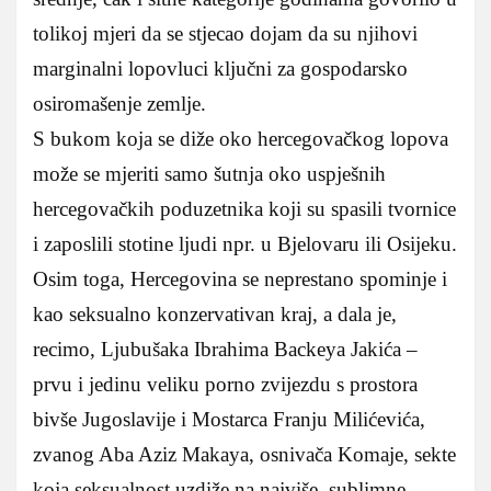
tolikoj mjeri da se stjecao dojam da su njihovi
marginalni lopovluci ključni za gospodarsko
osiromašenje zemlje.
S bukom koja se diže oko hercegovačkog lopova
može se mjeriti samo šutnja oko uspješnih
hercegovačkih poduzetnika koji su spasili tvornice
i zaposlili stotine ljudi npr. u Bjelovaru ili Osijeku.
Osim toga, Hercegovina se neprestano spominje i
kao seksualno konzervativan kraj, a dala je,
recimo, Ljubušaka Ibrahima Backeya Jakića –
prvu i jedinu veliku porno zvijezdu s prostora
bivše Jugoslavije i Mostarca Franju Milićevića,
zvanog Aba Aziz Makaya, osnivača Komaje, sekte
koja seksualnost uzdiže na najviše, sublimne,