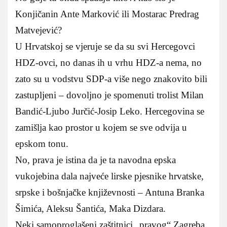
Konjičanin Ante Marković ili Mostarac Predrag
Matvejević?
U Hrvatskoj se vjeruje se da su svi Hercegovci
HDZ-ovci, no danas ih u vrhu HDZ-a nema, no
zato su u vodstvu SDP-a više nego znakovito bili
zastupljeni – dovoljno je spomenuti trolist Milan
Bandić-Ljubo Jurčić-Josip Leko. Hercegovina se
zamišlja kao prostor u kojem se sve odvija u
epskom tonu.
No, prava je istina da je ta navodna epska
vukojebina dala najveće lirske pjesnike hrvatske,
srpske i bošnjačke književnosti – Antuna Branka
Šimića, Aleksu Šantića, Maka Dizdara.
Neki samoproglašeni zaštitnici „pravog“ Zagreba