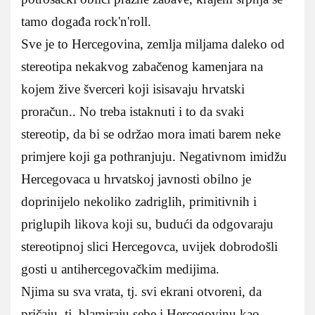
tamo događa rock'n'roll.
Sve je to Hercegovina, zemlja miljama daleko od
stereotipa nekakvog zabačenog kamenjara na
kojem žive šverceri koji isisavaju hrvatski
proračun.. No treba istaknuti i to da svaki
stereotip, da bi se održao mora imati barem neke
primjere koji ga pothranjuju. Negativnom imidžu
Hercegovaca u hrvatskoj javnosti obilno je
doprinijelo nekoliko zadriglih, primitivnih i
priglupih likova koji su, budući da odgovaraju
stereotipnoj slici Hercegovca, uvijek dobrodošli
gosti u antihercegovačkim medijima.
Njima su sva vrata, tj. svi ekrani otvoreni, da
pričaju, tj. blamiraju sebe i Hercegovinu kao