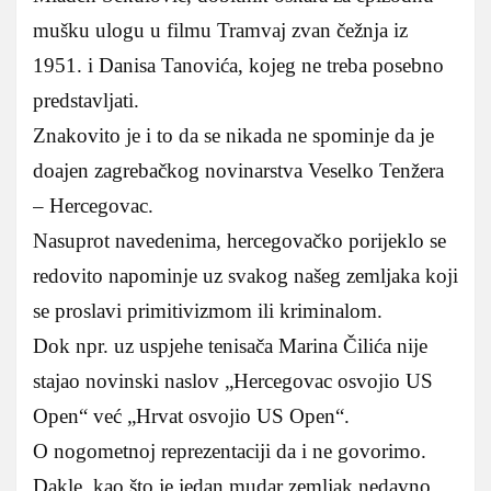
mušku ulogu u filmu Tramvaj zvan čežnja iz
1951. i Danisa Tanovića, kojeg ne treba posebno
predstavljati.
Znakovito je i to da se nikada ne spominje da je
doajen zagrebačkog novinarstva Veselko Tenžera
– Hercegovac.
Nasuprot navedenima, hercegovačko porijeklo se
redovito napominje uz svakog našeg zemljaka koji
se proslavi primitivizmom ili kriminalom.
Dok npr. uz uspjehe tenisača Marina Čilića nije
stajao novinski naslov „Hercegovac osvojio US
Open“ već „Hrvat osvojio US Open“.
O nogometnoj reprezentaciji da i ne govorimo.
Dakle, kao što je jedan mudar zemljak nedavno