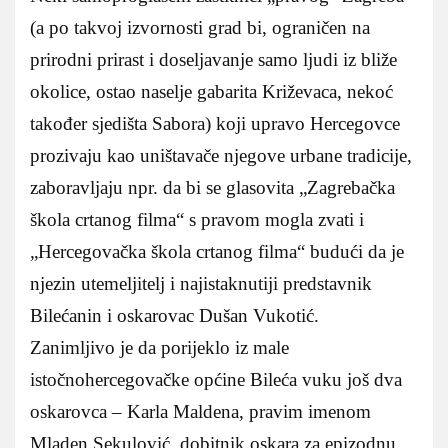
(a po takvoj izvornosti grad bi, ograničen na
prirodni prirast i doseljavanje samo ljudi iz bliže
okolice, ostao naselje gabarita Križevaca, nekoć
također sjedišta Sabora) koji upravo Hercegovce
prozivaju kao uništavače njegove urbane tradicije,
zaboravljaju npr. da bi se glasovita „Zagrebačka
škola crtanog filma“ s pravom mogla zvati i
„Hercegovačka škola crtanog filma“ budući da je
njezin utemeljitelj i najistaknutiji predstavnik
Bilećanin i oskarovac Dušan Vukotić.
Zanimljivo je da porijeklo iz male
istočnohercegovačke općine Bileća vuku još dva
oskarovca – Karla Maldena, pravim imenom
Mladen Sekulović, dobitnik oskara za epizodnu