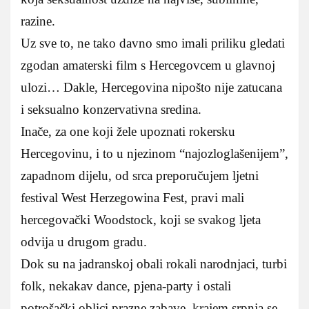
razine.
Uz sve to, ne tako davno smo imali priliku gledati
zgodan amaterski film s Hercegovcem u glavnoj
ulozi… Dakle, Hercegovina nipošto nije zatucana
i seksualno konzervativna sredina.
Inače, za one koji žele upoznati rokersku
Hercegovinu, i to u njezinom “najozloglašenijem”,
zapadnom dijelu, od srca preporučujem ljetni
festival West Herzegowina Fest, pravi mali
hercegovački Woodstock, koji se svakog ljeta
odvija u drugom gradu.
Dok su na jadranskoj obali rokali narodnjaci, turbi
folk, nekakav dance, pjena-party i ostali
potrošački oblici prazne zabave, krajem srpnja se