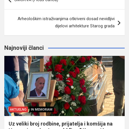
članaka
Arheološkim istraživanjima otkriveni dosad nevidljivi
dijelovi arhitekture Starog grada
Najnoviji članci
AKTUELNO
IN MEMORIAM
Uz veliki broj rodbine, prijatelja i komšija na