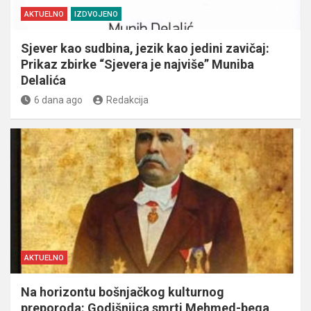
AKTUELNO
IZDVOJENO
Sjever kao sudbina, jezik kao jedini zavičaj:
Prikaz zbirke “Sjevera je najviše” Muniba
Delalića
6 dana ago
Redakcija
AKTUELNO
Na horizontu bošnjačkog kulturnog
preporoda: Godišnjica smrti Mehmed-bega