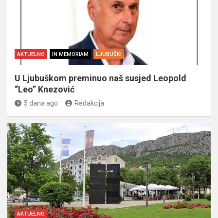
AKTUELNO
IN MEMORIAM
LJUBUŠKI
U Ljubuškom preminuo naš susjed Leopold
“Leo” Knezović
5 dana ago
Redakcija
AKTUELNO