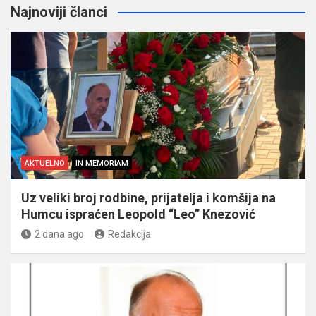
Najnoviji članci
AKTUELNO
IN MEMORIAM
Uz veliki broj rodbine, prijatelja i komšija na
Humcu ispraćen Leopold “Leo” Knezović
2 dana ago
Redakcija