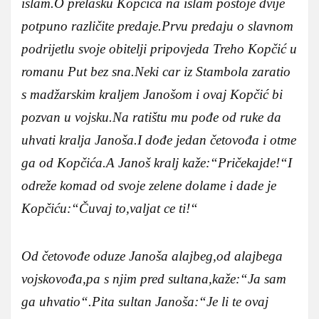
islam.O prelasku Kopčića na islam postoje dvije
potpuno različite predaje.Prvu predaju o slavnom
podrijetlu svoje obitelji pripovjeda Treho Kopčić u
romanu Put bez sna.Neki car iz Stambola zaratio
s madžarskim kraljem Janošom i ovaj Kopčić bi
pozvan u vojsku.Na ratištu mu pođe od ruke da
uhvati kralja Janoša.I dođe jedan četovođa i otme
ga od Kopčića.A Janoš kralj kaže:“Pričekajde!“I
odreže komad od svoje zelene dolame i dade je
Kopčiću:“Čuvaj to,valjat ce ti!“
Od četovođe oduze Janoša alajbeg,od alajbega
vojskovođa,pa s njim pred sultana,kaže:“Ja sam
ga uhvatio“.Pita sultan Janoša:“Je li te ovaj