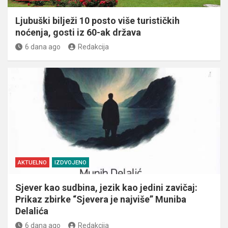
Ljubuški bilježi 10 posto više turističkih
noćenja, gosti iz 60-ak država
6 dana ago
Redakcija
AKTUELNO
IZDVOJENO
Sjever kao sudbina, jezik kao jedini zavičaj:
Prikaz zbirke “Sjevera je najviše” Muniba
Delalića
6 dana ago
Redakcija