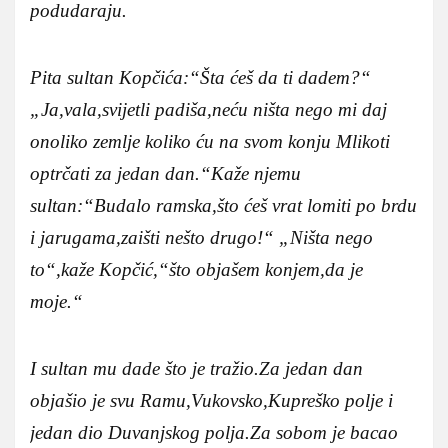
podudaraju.
Pita sultan Kopčića:“Šta ćeš da ti dadem?“
„Ja,vala,svijetli padiša,neću ništa nego mi daj
onoliko zemlje koliko ću na svom konju Mlikoti
optrčati za jedan dan.“Kaže njemu
sultan:“Budalo ramska,što ćeš vrat lomiti po brdu
i jarugama,zaišti nešto drugo!“ „Ništa nego
to“,kaže Kopčić,“što objašem konjem,da je
moje.“
I sultan mu dade što je tražio.Za jedan dan
objašio je svu Ramu,Vukovsko,Kupreško polje i
jedan dio Duvanjskog polja.Za sobom je bacao