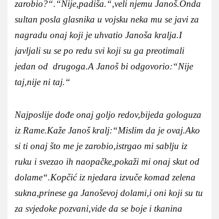
zarobio?“.“Nije,padiša.“,veli njemu Janoš.Onda
sultan posla glasnika u vojsku neka mu se javi za
nagradu onaj koji je uhvatio Janoša kralja.I
javljali su se po redu svi koji su ga preotimali
jedan od drugoga.A Janoš bi odgovorio:“Nije
taj,nije ni taj.“
Najposlije dođe onaj goljo redov,bijeda gologuza
iz Rame.Kaže Janoš kralj:“Mislim da je ovaj.Ako
si ti onaj što me je zarobio,istrgao mi sablju iz
ruku i svezao ih naopačke,pokaži mi onaj skut od
dolame“.Kopčić iz njedara izvuče komad zelena
sukna,prinese ga Janoševoj dolami,i oni koji su tu
za svjedoke pozvani,vide da se boje i tkanina