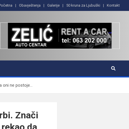
Početna
Obavještenja
Galerije
50 kruna za Ljubuški
Kontakt
da oni ne postoje…
rbi. Znači
e rekao da