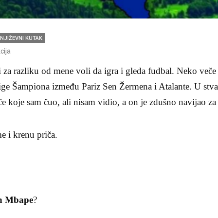
NJIŽEVNI KUTAK
cija
 za razliku od mene voli da igra i gleda fudbal. Neko veče
ige Šampiona između Pariz Sen Žermena i Atalante. U stvar
če koje sam čuo, ali nisam vidio, a on je zdušno navijao za
e i krenu priča.
an Mbape
?