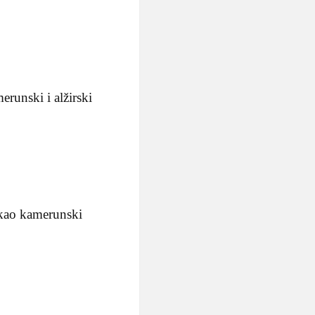
erunski i alžirski
 kao kamerunski