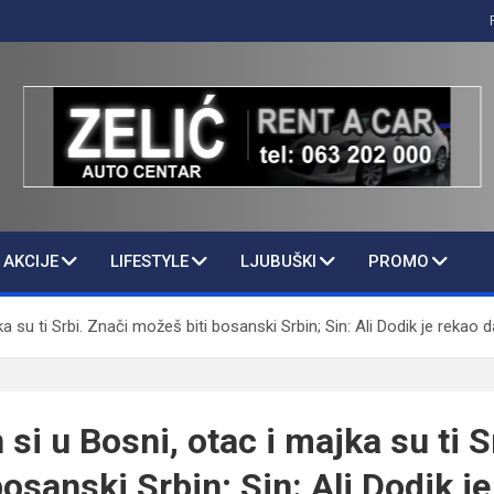
AKCIJE
LIFESTYLE
LJUBUŠKI
PROMO
a su ti Srbi. Znači možeš biti bosanski Srbin; Sin: Ali Dodik je rekao 
si u Bosni, otac i majka su ti S
osanski Srbin; Sin: Ali Dodik j