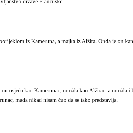
avljanstvo države Francuske.
 porijeklom iz Kameruna, a majka iz Alžira. Onda je on kam
 on osjeća kao Kamerunac, možda kao Alžirac, a možda i
erunac, mada nikad nisam čuo da se tako predstavlja.