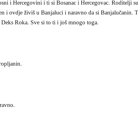
 Bosni i Hercegovini i ti si Bosanac i Hercegovac. Roditelji s
đen i ovdje živiš u Banjaluci i naravno da si Banjalučanin. T
lj Deks Roka. Sve si to ti i još mnogo toga.
ropljanin.
aravno.