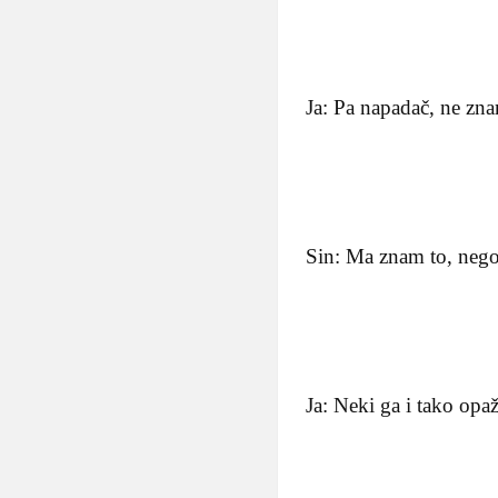
Ja: Pa napadač, ne zna
Sin: Ma znam to, nego
Ja: Neki ga i tako opaž