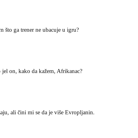
m što ga trener ne ubacuje u igru?
 jel on, kako da kažem, Afrikanac?
aju, ali čini mi se da je više Evropljanin.