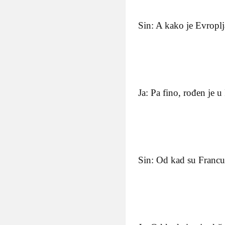
Sin: A kako je Evroplj
Ja: Pa fino, rođen je u
Sin: Od kad su Francu