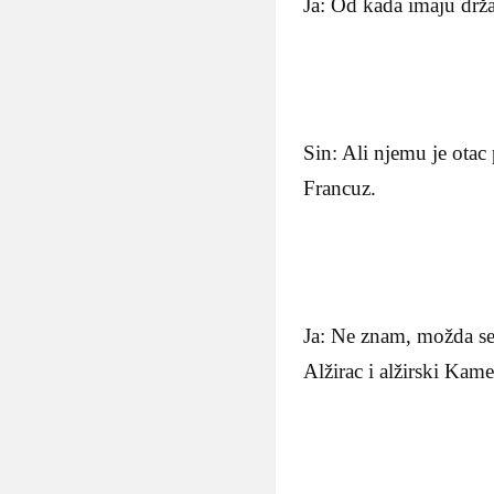
Ja: Od kada imaju drž
Sin: Ali njemu je otac
Francuz.
Ja: Ne znam, možda se
Alžirac i alžirski Kam