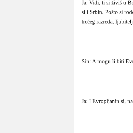
Ja: Vidi, ti si živiš u
si i Srbin. Pošto si ro
trećeg razreda, ljubite
Sin: A mogu li biti Ev
Ja: I Evropljanin si, n