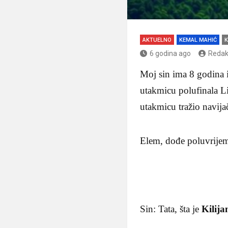
AKTUELNO
KEMAL MAHIĆ
K
6 godina ago
Redak
Moj sin ima 8 godina i
utakmicu polufinala L
utakmicu tražio navija
Elem, dođe poluvrijem
Sin: Tata, šta je
Kilij