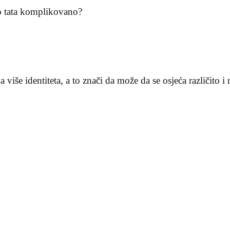
to tata komplikovano?
 više identiteta, a to znači da može da se osjeća različito 