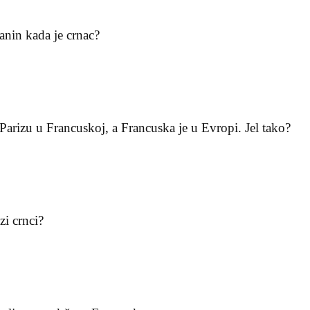
anin kada je crnac?
 Parizu u Francuskoj, a Francuska je u Evropi. Jel tako?
zi crnci?