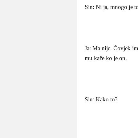
Sin: Ni ja, mnogo je 
Ja: Ma nije. Čovjek ima
mu kaže ko je on.
Sin: Kako to?