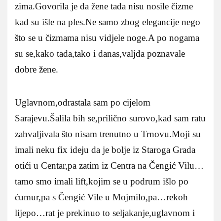
zima.Govorila je da žene tada nisu nosile čizme
kad su išle na ples.Ne samo zbog elegancije nego
što se u čizmama nisu vidjele noge.A po nogama
su se,kako tada,tako i danas,valjda poznavale
dobre žene.
Uglavnom,odrastala sam po cijelom
Sarajevu.Šalila bih se,prilično surovo,kad sam ratu
zahvaljivala što nisam trenutno u Trnovu.Moji su
imali neku fix ideju da je bolje iz Staroga Grada
otići u Centar,pa zatim iz Centra na Čengić Vilu…
tamo smo imali lift,kojim se u podrum išlo po
ćumur,pa s Čengić Vile u Mojmilo,pa…rekoh
lijepo…rat je prekinuo to seljakanje,uglavnom i