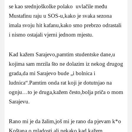
se kao srednjoškolke polako uvlačile među
Mustafinu raju u SOS-u,kako je svaka sezona
imala svoju hit kafanu,kako smo prebrzo odrastali
i nismo ostajali vjerni jednom mjestu.
Kad kažem Sarajevo,pamtim studentske dane,u
kojima sam mrzila što ne dolazim iz nekog drugog
grada,da mi Sarajevo bude „i bolnica i
ludnica“.Pamtim onda rat koji je dotutnjao na
ognju…to je druga,kažem često,bolja priča o mom
Sarajevu.
Rano mi je da žalim,još mi je rano da pjevam k*o
Koštana o mladosti,ali nekako,kad kažem