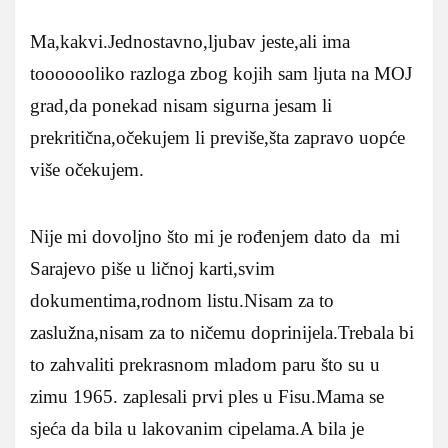
Ma,kakvi.Jednostavno,ljubav jeste,ali ima
tooooooliko razloga zbog kojih sam ljuta na MOJ
grad,da ponekad nisam sigurna jesam li
prekritična,očekujem li previše,šta zapravo uopće
više očekujem.
Nije mi dovoljno što mi je rođenjem dato da mi
Sarajevo piše u ličnoj karti,svim
dokumentima,rodnom listu.Nisam za to
zaslužna,nisam za to ničemu doprinijela.Trebala bi
to zahvaliti prekrasnom mladom paru što su u
zimu 1965. zaplesali prvi ples u Fisu.Mama se
sjeća da bila u lakovanim cipelama.A bila je