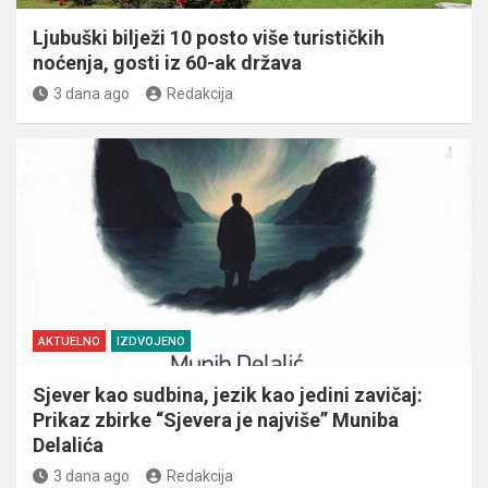
Ljubuški bilježi 10 posto više turističkih
noćenja, gosti iz 60-ak država
3 dana ago
Redakcija
AKTUELNO
IZDVOJENO
Sjever kao sudbina, jezik kao jedini zavičaj:
Prikaz zbirke “Sjevera je najviše” Muniba
Delalića
3 dana ago
Redakcija