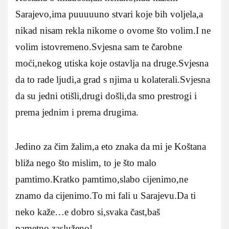
Sarajevo,ima puuuuuno stvari koje bih voljela,a
nikad nisam rekla nikome o ovome što volim.I ne
volim istovremeno.Svjesna sam te čarobne
moći,nekog utiska koje ostavlja na druge.Svjesna
da to rade ljudi,a grad s njima u kolaterali.Svjesna
da su jedni otišli,drugi došli,da smo prestrogi i
prema jednim i prema drugima.
Jedino za čim žalim,a eto znaka da mi je Koštana
bliža nego što mislim, to je što malo
pamtimo.Kratko pamtimo,slabo cijenimo,ne
znamo da cijenimo.To mi fali u Sarajevu.Da ti
neko kaže…e dobro si,svaka čast,baš
pametno,zasluženo!