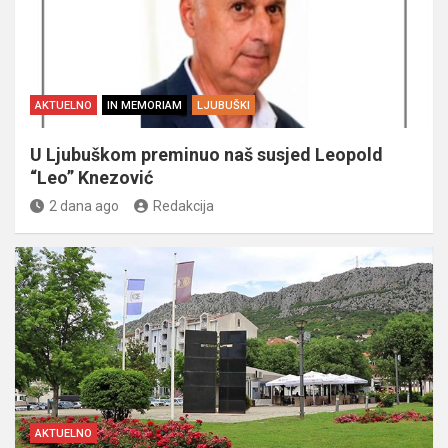
AKTUELNO
IN MEMORIAM
LJUBUŠKI
U Ljubuškom preminuo naš susjed Leopold
“Leo” Knezović
2 dana ago
Redakcija
AKTUELNO