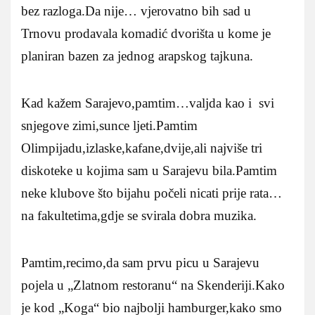
bez razloga.Da nije… vjerovatno bih sad u
Trnovu prodavala komadić dvorišta u kome je
planiran bazen za jednog arapskog tajkuna.
Kad kažem Sarajevo,pamtim…valjda kao i svi
snjegove zimi,sunce ljeti.Pamtim
Olimpijadu,izlaske,kafane,dvije,ali najviše tri
diskoteke u kojima sam u Sarajevu bila.Pamtim
neke klubove što bijahu počeli nicati prije rata…
na fakultetima,gdje se svirala dobra muzika.
Pamtim,recimo,da sam prvu picu u Sarajevu
pojela u „Zlatnom restoranu“ na Skenderiji.Kako
je kod „Koga“ bio najbolji hamburger,kako smo