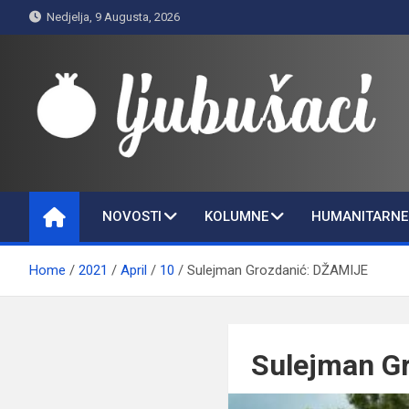
Skip
Nedjelja, 9 Augusta, 2026
to
content
Ljubušaci
Svom voljenom gradu
NOVOSTI
KOLUMNE
HUMANITARNE 
Home
2021
April
10
Sulejman Grozdanić: DŽAMIJE
Sulejman G