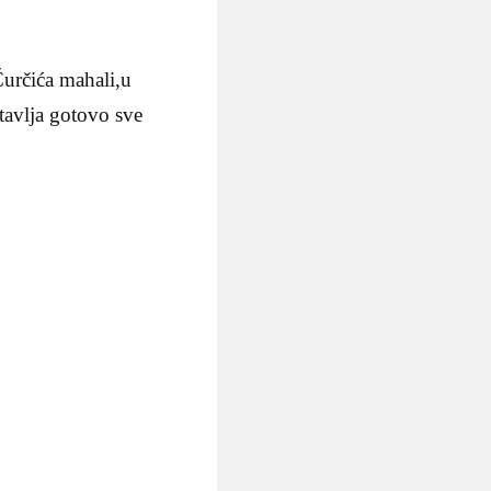
Čurčića mahali,u
stavlja gotovo sve