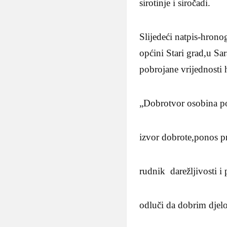
sirotinje i siročadi.
Slijedeći natpis-hrono
općini Stari grad,u Sar
pobrojane vrijednosti
„Dobrotvor osobina p
izvor dobrote,ponos pr
rudnik darežljivosti i 
odluči da dobrim dje