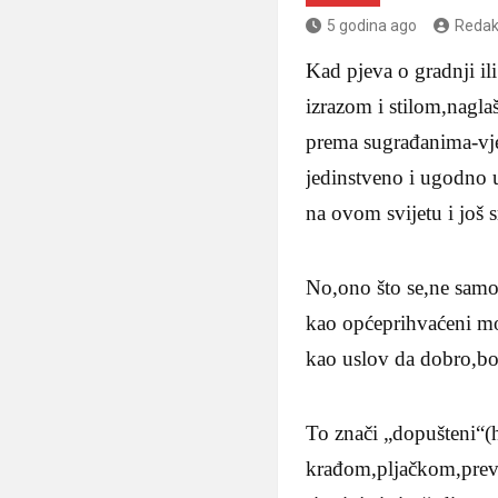
5 godina ago
Redak
Kad pjeva o gradnji i
izrazom i stilom,nagla
prema sugrađanima-vje
jedinstveno i ugodno u
na ovom svijetu i još 
No,ono što se,ne samo
kao općeprihvaćeni mor
kao uslov da dobro,bo
To znači „dopušteni“(h
krađom,pljačkom,prev