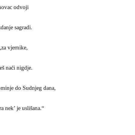
 novac odvoji
danje sagradi.
za vjernike,
š naći nigdje.
ominje do Sudnjeg dana,
a nek’ je uslišana.“