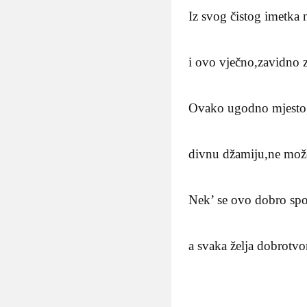
Iz svog čistog imetka
i ovo vječno,zavidno z
Ovako ugodno mjesto,
divnu džamiju,ne može
Nek’ se ovo dobro sp
a svaka želja dobrotvor