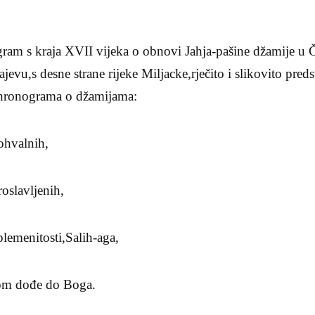
gram s kraja XVII vijeka o obnovi Jahja-pašine džamije u 
ajevu,s desne strane rijeke Miljacke,rječito i slikovito pred
 hronograma o džamijama:
ohvalnih,
oslavljenih,
plemenitosti,Salih-aga,
lom dođe do Boga.