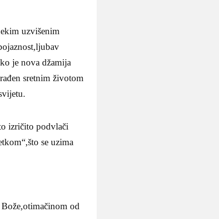
 nekim uzvišenim
bojaznost,ljubav
ako je nova džamija
agrađen sretnim životom
vijetu.
 izričito podvlači
metkom“,što se uzima
j Bože,otimačinom od