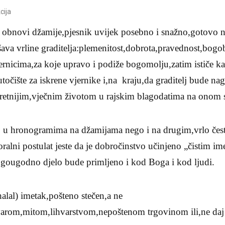
cija
li obnovi džamije,pjesnik uvijek posebno i snažno,gotovo
šava vrline graditelja:plemenitost,dobrota,pravednost,bogo
rnicima,za koje upravo i podiže bogomolju,zatim ističe k
točište za iskrene vjernike i,na kraju,da graditelj bude n
sretnijim,vječnim životom u rajskim blagodatima na onom s
 u hronogramima na džamijama nego i na drugim,vrlo često
alni postulat jeste da je dobročinstvo učinjeno „čistim i
gougodno djelo bude primljeno i kod Boga i kod ljudi.
alal) imetak,pošteno stečen,a ne
arom,mitom,lihvarstvom,nepoštenom trgovinom ili,ne da