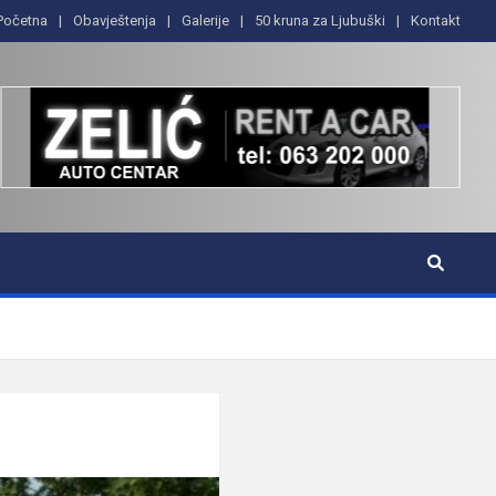
Početna
Obavještenja
Galerije
50 kruna za Ljubuški
Kontakt