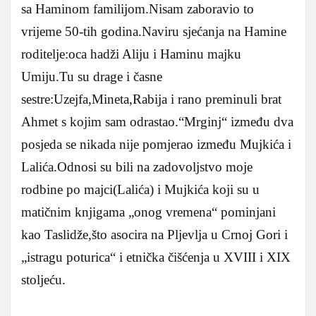
sa Haminom familijom.Nisam zaboravio to
vrijeme 50-tih godina.Naviru sjećanja na Hamine
roditelje:oca hadži Aliju i Haminu majku
Umiju.Tu su drage i časne
sestre:Uzejfa,Mineta,Rabija i rano preminuli brat
Ahmet s kojim sam odrastao.“Mrginj“ između dva
posjeda se nikada nije pomjerao između Mujkića i
Lalića.Odnosi su bili na zadovoljstvo moje
rodbine po majci(Lalića) i Mujkića koji su u
matičnim knjigama „onog vremena“ pominjani
kao Taslidže,što asocira na Pljevlja u Crnoj Gori i
„istragu poturica“ i etnička čišćenja u XVIII i XIX
stoljeću.