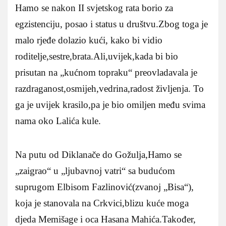
Hamo se nakon II svjetskog rata borio za
egzistenciju, posao i status u društvu.Zbog toga je
malo rjeđe dolazio kući, kako bi vidio
roditelje,sestre,brata.Ali,uvijek,kada bi bio
prisutan na „kućnom topraku“ preovladavala je
razdraganost,osmijeh,vedrina,radost življenja. To
ga je uvijek krasilo,pa je bio omiljen među svima
nama oko Lalića kule.
Na putu od Diklanače do Gožulja,Hamo se
„zaigrao“ u „ljubavnoj vatri“ sa budućom
suprugom Elbisom Fazlinović(zvanoj „Bisa“),
koja je stanovala na Crkvici,blizu kuće moga
djeda Memišage i oca Hasana Mahića.Također,