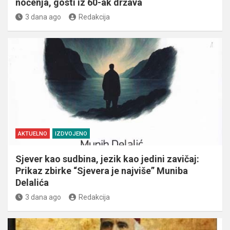
noćenja, gosti iz 60-ak država
3 dana ago
Redakcija
AKTUELNO
IZDVOJENO
Sjever kao sudbina, jezik kao jedini zavičaj:
Prikaz zbirke “Sjevera je najviše” Muniba
Delalića
3 dana ago
Redakcija