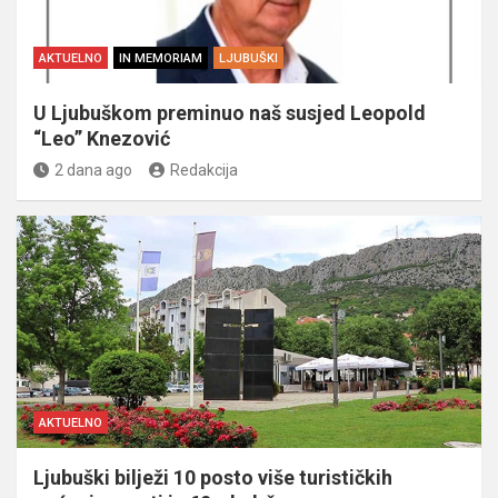
AKTUELNO
IN MEMORIAM
LJUBUŠKI
U Ljubuškom preminuo naš susjed Leopold
“Leo” Knezović
2 dana ago
Redakcija
AKTUELNO
Ljubuški bilježi 10 posto više turističkih