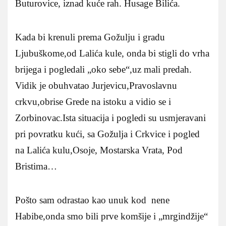
Buturovice, iznad kuće rah. Husage Bilića.
Kada bi krenuli prema Gožulju i gradu
Ljubuškome,od Lalića kule, onda bi stigli do vrha
brijega i pogledali „oko sebe“,uz mali predah.
Vidik je obuhvatao Jurjevicu,Pravoslavnu
crkvu,obrise Grede na istoku a vidio se i
Zorbinovac.Ista situacija i pogledi su usmjeravani
pri povratku kući, sa Gožulja i Crkvice i pogled
na Lalića kulu,Osoje, Mostarska Vrata, Pod
Bristima…
Pošto sam odrastao kao unuk kod nene
Habibe,onda smo bili prve komšije i „mrgindžije“