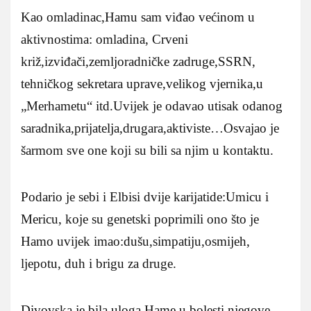
Kao omladinac,Hamu sam viđao većinom u
aktivnostima: omladina, Crveni
križ,izviđači,zemljoradničke zadruge,SSRN,
tehničkog sekretara uprave,velikog vjernika,u
„Merhametu“ itd.Uvijek je odavao utisak odanog
saradnika,prijatelja,drugara,aktiviste…Osvajao je
šarmom sve one koji su bili sa njim u kontaktu.
Podario je sebi i Elbisi dvije karijatide:Umicu i
Mericu, koje su genetski poprimili ono što je
Hamo uvijek imao:dušu,simpatiju,osmijeh,
ljepotu, duh i brigu za druge.
Divovska je bila uloga Hame u bolesti njegove