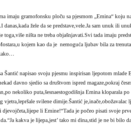
ma imaju gramofonsku ploču sa pjesmom „Emina“ koju najd
 danas,kada žele da se predstave,vele.Ja sam unuk ili unu
 toga,više ništa ne treba objašnjavati.Svi tada imaju pred
stara,u kojem kao da je nemoguća ljubav bila za trenuta
o tako…
sa Šantić napisao svoju pjesmu inspirisan ljepotom mlade 
 nekad davno sjedio sa društvom ispred magaze,pokraj č
an,po nekoliko puta,šesnaestogodišnja Emina kloparala po 
 vjetra,lepršale svilene dimije.Šantić je,inače,obožavalac l
i djevojčeta,lijepe li Emine!“Tada je počeo pisati svoje pr
nda.“Ja kakva je lijepa,jest’ tako mi dina,stid je ne bi bilo