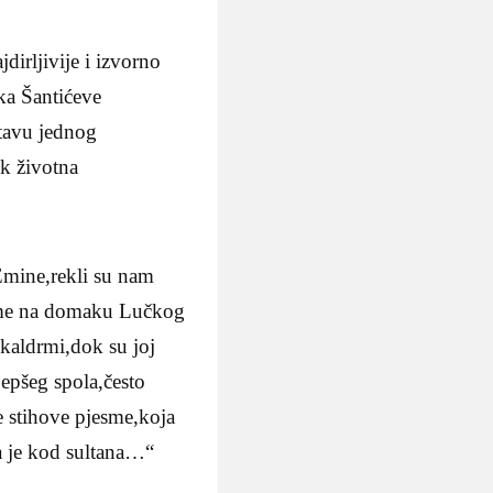
irljivije i izvorno
ka Šantićeve
stavu jednog
k životna
Emine,rekli su nam
esme na domaku Lučkog
kaldrmi,dok su joj
jepšeg spola,često
ve stihove pjesme,koja
 da je kod sultana…“