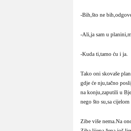
-Bih,što ne bih,odgovo
-Ali,ja sam u planini,
-Kuda ti,tamo ću i ja.
Tako oni skovaše plan.
gdje će nju,tačno posli
na konju,zaputili u Bje
nego što su,sa cijelom
Zibe više nema.Na onom
Ziba,lijepa žena,još lj