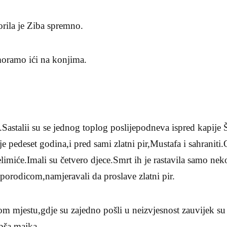
rila je Ziba spremno.
moramo ići na konjima.
Sastalii su se jednog toplog poslijepodneva ispred kapije
je pedeset godina,i pred sami zlatni pir,Mustafa i sahraniti
limiće.Imali su četvero djece.Smrt ih je rastavila samo nek
 porodicom,namjeravali da proslave zlatni pir.
 mjestu,gdje su zajedno pošli u neizvjesnost zauvijek su s
epša majka.