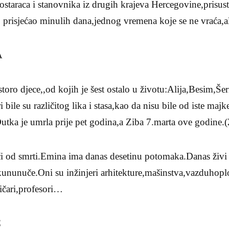
staraca i stanovnika iz drugih krajeva Hercegovine,prisust
 prisjećao minulih dana,jednog vremena koje se ne vraća,al
A
toro djece,,od kojih je šest ostalo u životu:Alija,Besim,Še
bile su različitog lika i stasa,kao da nisu bile od iste majk
.Dutka je umrla prije pet godina,a Ziba 7.marta ove godine.
jači od smrti.Emina ima danas desetinu potomaka.Danas živ
kununuče.Oni su inžinjeri arhitekture,mašinstva,vazduhopl
ičari,profesori…
C