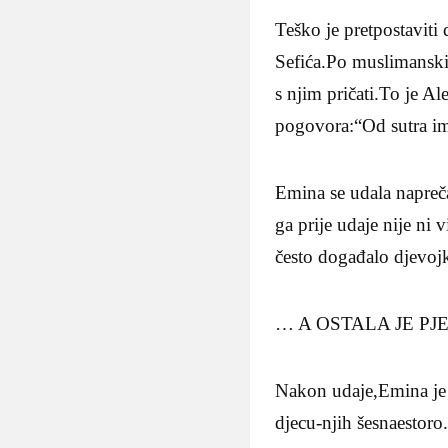
Teško je pretpostaviti 
Sefića.Po muslimanski
s njim pričati.To je A
pogovora:“Od sutra ima
Emina se udala napreč
ga prije udaje nije ni 
često događalo djevoj
… A OSTALA JE P
Nakon udaje,Emina je b
djecu-njih šesnaestoro.