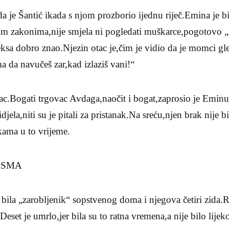
da je Šantić ikada s njom prozborio ijednu riječ.Emina je bi
m zakonima,nije smjela ni pogledati muškarce,pogotovo „
leksa dobro znao.Njezin otac je,čim je vidio da je momci gl
 da navučeš zar,kad izlaziš vani!“
ac.Bogati trgovac Avdaga,naočit i bogat,zaprosio je Eminu
vidjela,niti su je pitali za pristanak.Na sreću,njen brak nije 
kama u to vrijeme.
JESMA
ila „zarobljenik“ sopstvenog doma i njegova četiri zida.Rad
Deset je umrlo,jer bila su to ratna vremena,a nije bilo lije