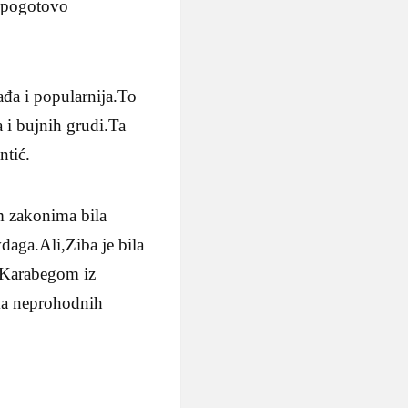
pe,pogotovo
ađa i popularnija.To
a i bujnih grudi.Ta
ntić.
im zakonima bila
daga.Ali,Ziba je bila
m Karabegom iz
ma neprohodnih