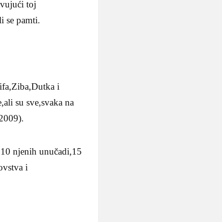
vujući toj
i se pamti.
rifa,Ziba,Dutka i
e,ali su sve,svaka na
(2009).
i 10 njenih unučadi,15
ovstva i