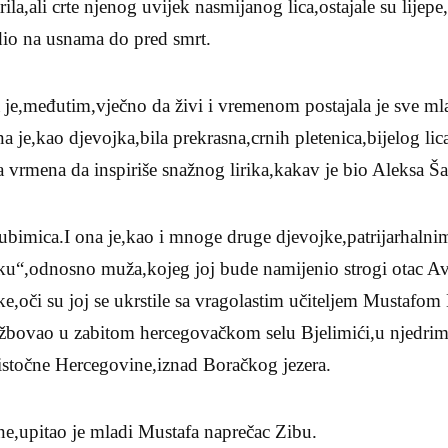
rila,ali crte njenog uvijek nasmijanog lica,ostajale su lije
bdio na usnama do pred smrt.
 je,međutim,vječno da živi i vremenom postajala je sve ml
a je,kao djevojka,bila prekrasna,crnih pletenica,bijelog lic
va vrmena da inspiriše snažnog lirika,kakav je bio Aleksa Ša
jubimica.I ona je,kao i mnoge druge djevojke,patrijarhaln
iku“,odnosno muža,kojeg joj bude namijenio strogi otac Av
ke,oči su joj se ukrstile sa vragolastim učiteljem Mustafo
užbovao u zabitom hercegovačkom selu Bjelimići,u njedri
oistočne Hercegovine,iznad Boračkog jezera.
mene,upitao je mladi Mustafa naprečac Zibu.