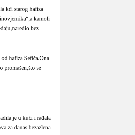
la kći starog hafiza
inovjernika“,a kamoli
edaju,naredio bez
 od hafiza Sefića.Ona
bio promašen,što se
ila je u kući i rađala
kova za danas bezazlena