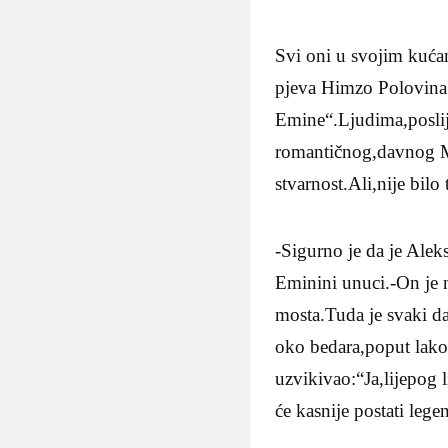
Svi oni u svojim kuća
pjeva Himzo Polovina.I
Emine“.Ljudima,poslije
romantičnog,davnog Mo
stvarnost.Ali,nije bil
-Sigurno je da je Alek
Eminini unuci.-On je
mosta.Tuda je svaki d
oko bedara,poput lakog
uzvikivao:“Ja,lijepog l
će kasnije postati lege