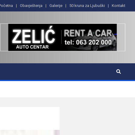
Početna
Obavještenja
Galerije
50 kruna za Ljubuški
Kontakt