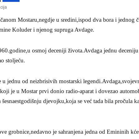
cija
čanom Mostaru,negdje u sredini,ispod dva bora i jednog č
Emine Koluder i njenog supruga Avdage.
960.godine,u osmoj deceniji života.Avdaga jednu deceniju
ao stoljeću.
e u jednu od neizbrisivih mostarski legendi.Avdaga,svojev
koji je u Mostar prvi donio radio-aparat i dovezao automob
šesnaestgodišnju djevojku,koja se već tada bila pročula ka
ove grobnice,nedavno je sahranjena jedna od Emininih kće