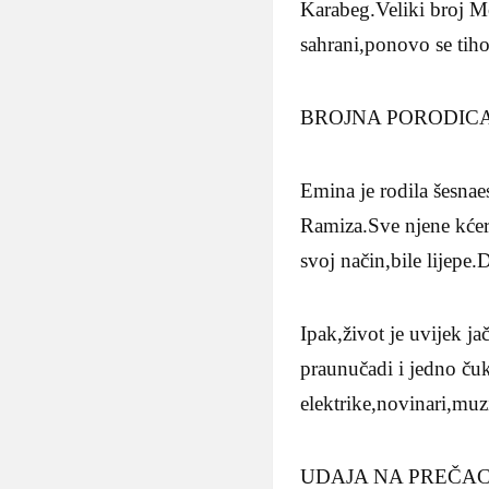
Karabeg.Veliki broj Mo
sahrani,ponovo se tiho
BROJNA PORODIC
Emina je rodila šesnaes
Ramiza.Sve njene kćeri 
svoj način,bile lijepe
Ipak,život je uvijek 
praunučadi i jedno ču
elektrike,novinari,muz
UDAJA NA PREČA