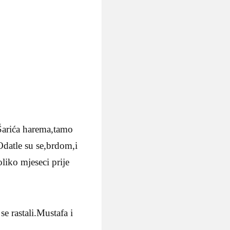
 Šarića harema,tamo
.Odatle su se,brdom,i
oliko mjeseci prije
e rastali.Mustafa i