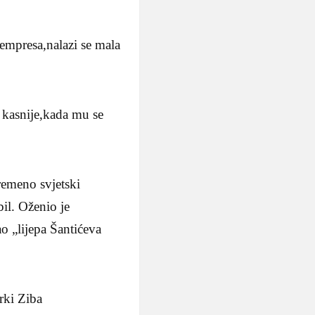
empresa,nalazi se mala
 kasnije,kada mu se
remeno svjetski
il. Oženio je
o „lijepa Šantićeva
rki Ziba