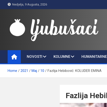
Skip
Nedjelja, 9 Augusta, 2026
to
content
Ljubušaci
Svom voljenom gradu
NOVOSTI
KOLUMNE
HUMANITARNE 
Home
2021
Maj
10
Fazlija Hebibović: KOLUDER EMINA
Fazlija He