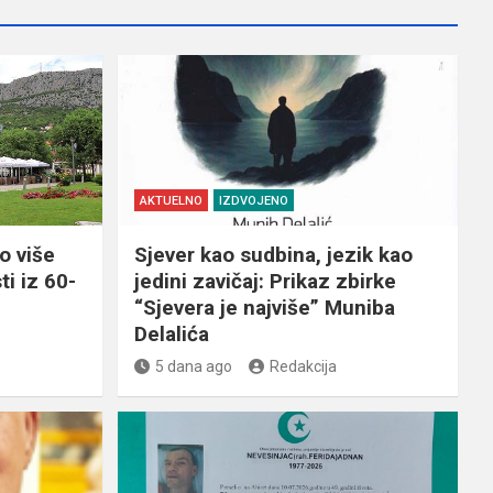
AKTUELNO
IZDVOJENO
o više
Sjever kao sudbina, jezik kao
ti iz 60-
jedini zavičaj: Prikaz zbirke
“Sjevera je najviše” Muniba
Delalića
5 dana ago
Redakcija