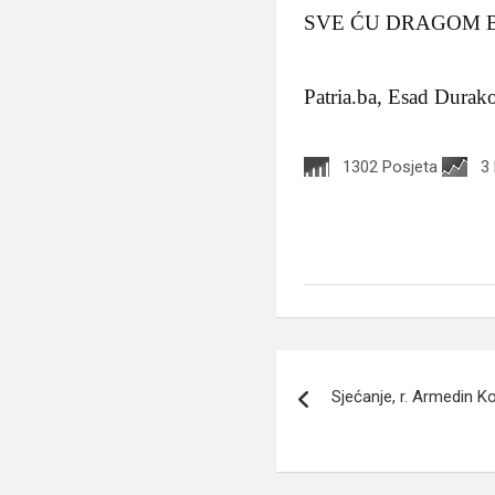
SVE ĆU DRAGOM 
Patria.ba, Esad Durak
1302 Posjeta
3
Navigacija
Sjećanje, r. Armedin K
članaka