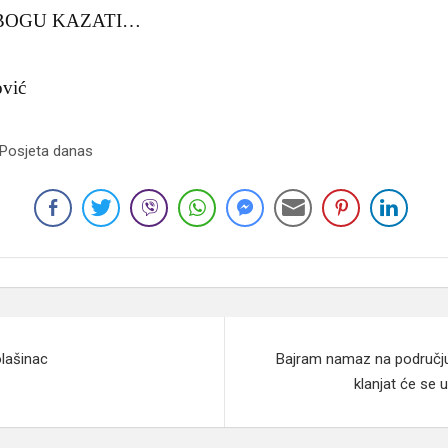
BOGU KAZATI…
ović
 Posjeta danas
olašinac
Bajram namaz na području
klanjat će se 