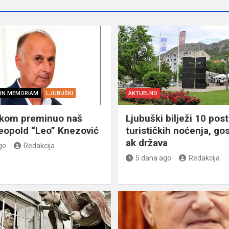
IN MEMORIAM
LJUBUŠKI
AKTUELNO
škom preminuo naš
Ljubuški bilježi 10 post
eopold “Leo” Knezović
turističkih noćenja, gos
ak država
go
Redakcija
5 dana ago
Redakcija