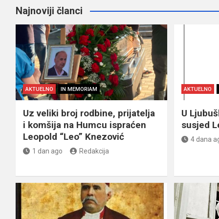
Najnoviji članci
AKTUELNO
IN MEMORIAM
AKTUELNO
Uz veliki broj rodbine, prijatelja
U Ljubu
i komšija na Humcu ispraćen
susjed L
Leopold “Leo” Knezović
4 dana a
1 dan ago
Redakcija