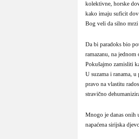
kolektivne, horske d
kako imaju suficit dov
Bog veli da silno mrzi
Da bi paradoks bio pot
ramazanu, na jednom o
Pokušajmo zamisliti ka
U suzama i ranama, u p
pravo na vlastitu rado
stravično dehumanizira
Mnogo je danas onih u P
napaćena sirijska djev