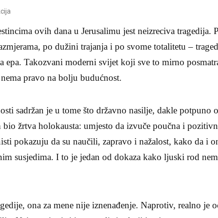
cija
stincima ovih dana u Jerusalimu jest neizreciva tragedija. P
zmjerama, po dužini trajanja i po svome totalitetu – tragedi
a epa. Takozvani moderni svijet koji sve to mirno posmatra
t: nema pravo na bolju budućnost.
osti sadržan je u tome što državno nasilje, dakle potpuno 
m bio žrtva holokausta: umjesto da izvuče poučna i pozitivna
onisti pokazuju da su naučili, zapravo i nažalost, kako da i 
m susjedima. I to je jedan od dokaza kako ljuski rod nem
edije, ona za mene nije iznenađenje. Naprotiv, realno je 