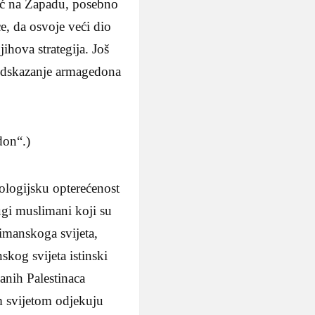
moć na Zapadu, posebno
e, da osvoje veći dio
ihova strategija. Još
predskazanje armagedona
don“.)
ologijsku opterećenost
rugi muslimani koji su
imanskoga svijeta,
skog svijeta istinski
žanih Palestinaca
im svijetom odjekuju