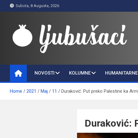
Skip
Subota, 8 Augusta, 2026
to
content
Ljubušaci
Svom voljenom gradu
NOVOSTI
KOLUMNE
HUMANITARNE 
Home
2021
Maj
11
Duraković: Put preko Palestine ka A
Duraković: 