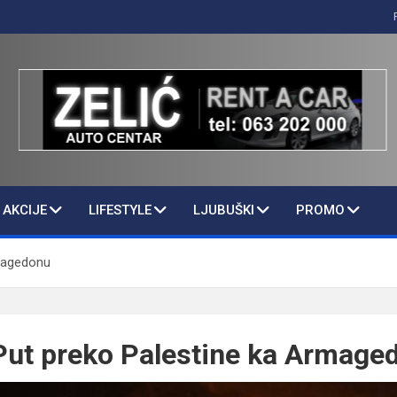
AKCIJE
LIFESTYLE
LJUBUŠKI
PROMO
rmagedonu
Put preko Palestine ka Armage