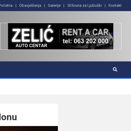
Početna
Obavještenja
Galerije
50 kruna za Ljubuški
Kontakt
donu