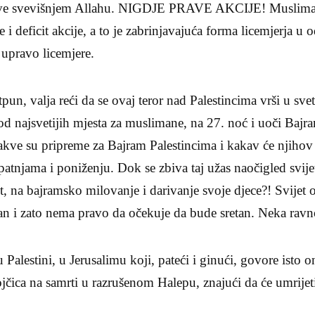
ove svevišnjem Allahu. NIGDJE PRAVE AKCIJE! Musliman
e i deficit akcije, a to je zabrinjavajuća forma licemjerja 
 upravo licemjere.
pun, valja reći da se ovaj teror nad Palestincima vrši u sv
d najsvetijih mjesta za muslimane, na 27. noć i uoči Bajr
kve su pripreme za Bajram Palestincima i kakav će njihov 
atnjama i poniženju. Dok se zbiva taj užas naočigled svije
st, na bajramsko milovanje i darivanje svoje djece?! Svijet 
n i zato nema pravo da očekuje da bude sretan. Neka ravno
alestini, u Jerusalimu koji, pateći i ginući, govore isto o
ojčica na samrti u razrušenom Halepu, znajući da će umrijet