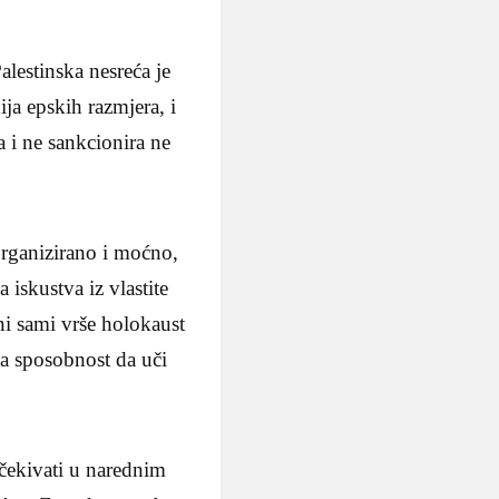
alestinska nesreća je
ja epskih razmjera, i
 i ne sankcionira ne
organizirano i moćno,
 iskustva iz vlastite
oni sami vrše holokaust
a sposobnost da uči
očekivati u narednim