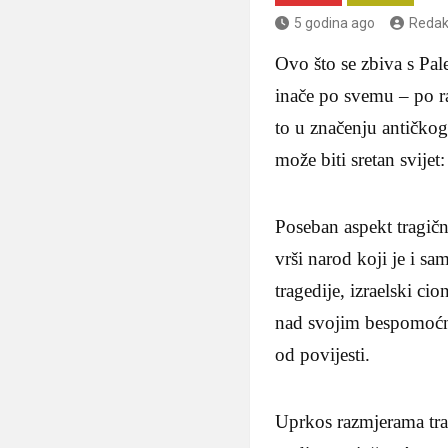
5 godina ago
Redak
Ovo što se zbiva s Pale
inače po svemu – po ra
to u značenju antičkog
može biti sretan svije
Poseban aspekt tragičn
vrši narod koji je i sa
tragedije, izraelski ci
nad svojim bespomoćni
od povijesti.
Uprkos razmjerama trag