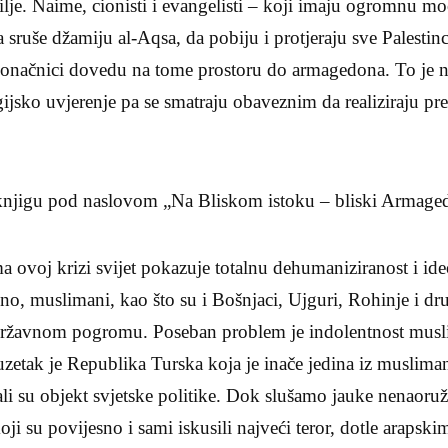
ilje. Naime, cionisti i evangelisti – koji imaju ogromnu 
sruše džamiju al-Aqsa, da pobiju i protjeraju sve Palestinc
konačnici dovedu na tome prostoru do armagedona. To je nj
ligijsko uvjerenje pa se smatraju obaveznim da realiziraju 
knjigu pod naslovom „Na Bliskom istoku – bliski Armage
ovoj krizi svijet pokazuje totalnu dehumaniziranost i ide
ežno, muslimani, kao što su i Bošnjaci, Ujguri, Rohinje i d
državnom pogromu. Poseban problem je indolentnost musl
uzetak je Republika Turska koja je inače jedina iz musliman
tali su objekt svjetske politike. Dok slušamo jauke nenaoru
oji su povijesno i sami iskusili najveći teror, dotle arapsk