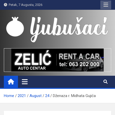
Skip
Petak, 7 Augusta, 2026
to
content
Ljubušaci
Svom voljenom gradu
Home
2021
August
24
Dženaza r. Midhata Gujića