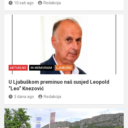
10 sati ago
Redakcija
AKTUELNO
IN MEMORIAM
LJUBUŠKI
U Ljubuškom preminuo naš susjed Leopold
“Leo” Knezović
3 dana ago
Redakcija