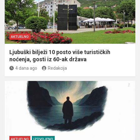
AKTUELNO
Ljubuški bilježi 10 posto više turističkih
noćenja, gosti iz 60-ak država
4 dana ago
Redakcija
AKTUELNO
IZDVOJENO