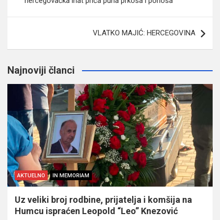
hercegovačka inat priča puna prkosa i ponosa
VLATKO MAJIĆ: HERCEGOVINA
Najnoviji članci
AKTUELNO
IN MEMORIAM
Uz veliki broj rodbine, prijatelja i komšija na
Humcu ispraćen Leopold “Leo” Knezović