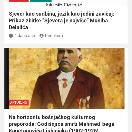
Sjever kao sudbina, jezik kao jedini zavičaj:
Prikaz zbirke “Sjevera je najviše” Muniba
Delalića
4 dana ago
Redakcija
AKTUELNO
Na horizontu bošnjačkog kulturnog
preporoda: Godišnjica smrti Mehmed-bega
Kapetanovića Ljubušaka (1902-1926)