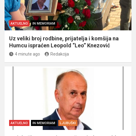
AKTUELNO
IN MEMORIAM
Uz veliki broj rodbine, prijatelja i komšija na
Humcu ispraćen Leopold “Leo” Knezović
4 minute ago
Redakcija
AKTUELNO
IN MEMORIAM
LJUBUŠKI