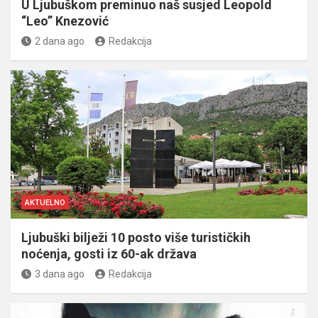
U Ljubuškom preminuo naš susjed Leopold
“Leo” Knezović
2 dana ago
Redakcija
AKTUELNO
Ljubuški bilježi 10 posto više turističkih
noćenja, gosti iz 60-ak država
3 dana ago
Redakcija