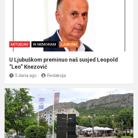
AKTUELNO
IN MEMORIAM
LJUBUŠKI
U Ljubuškom preminuo naš susjed Leopold
“Leo” Knezović
5 dana ago
Redakcija