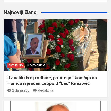
Najnoviji članci
AKTUELNO
IN MEMORIAM
Uz veliki broj rodbine, prijatelja i komšija na
Humcu ispraćen Leopold “Leo” Knezović
2 dana ago
Redakcija