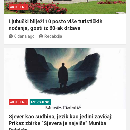
AKTUELNO
Ljubuški bilježi 10 posto više turističkih
noćenja, gosti iz 60-ak država
6 dana ago
Redakcija
AKTUELNO
IZDVOJENO
Sjever kao sudbina, jezik kao jedini zavičaj:
Prikaz zbirke “Sjevera je najviše” Muniba
Delalića