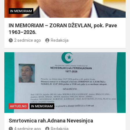
IN MEMORIAM
IN MEMORIAM – ZORAN DŽEVLAN, pok. Pave
1963–2026.
2 sedmice ago
Redakcija
AKTUELNO
IN MEMORIAM
Smrtovnica rah.Adnana Nevesinjca
4 sedmice ago
Redakcija