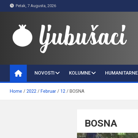
Skip
Petak, 7 Augusta, 2026
to
content
Ljubušaci
Svom voljenom gradu
NOVOSTI
KOLUMNE
HUMANITARNE 
Home
2022
Februar
12
BOSNA
BOSNA