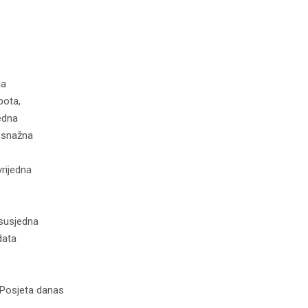
na
pota,
edna
 snažna
rijedna
 susjedna
data
 Posjeta danas