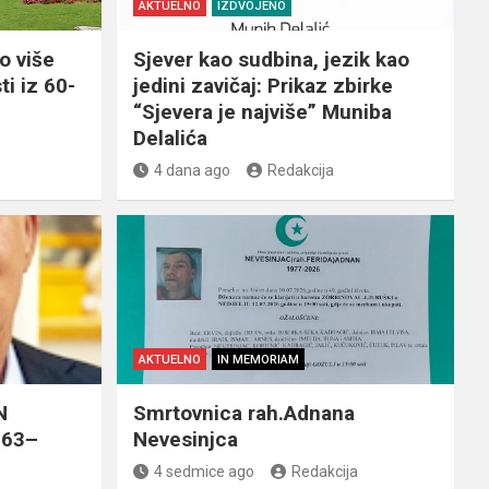
AKTUELNO
IZDVOJENO
o više
Sjever kao sudbina, jezik kao
ti iz 60-
jedini zavičaj: Prikaz zbirke
“Sjevera je najviše” Muniba
Delalića
4 dana ago
Redakcija
AKTUELNO
IN MEMORIAM
N
Smrtovnica rah.Adnana
963–
Nevesinjca
4 sedmice ago
Redakcija