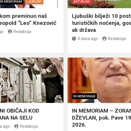
IN MEMORIAM
LJUBUŠKI
AKTUELNO
škom preminuo naš
Ljubuški bilježi 10 post
eopold “Leo” Knezović
turističkih noćenja, gos
ak država
go
Redakcija
4 dana ago
Redakcija
IN MEMORIAM
NI OBIČAJI KOD
IN MEMORIAM – ZORA
NA NA SELU
DŽEVLAN, pok. Pave 1
2026.
a ago
Redakcija