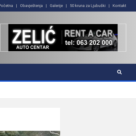
Početna
Obavještenja
Galerije
50 kruna za Ljubuški
Kontakt