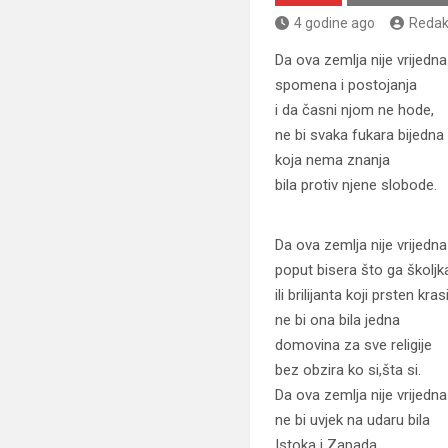
4 godine ago
Redak
Da ova zemlja nije vrijedna
spomena i postojanja
i da časni njom ne hode,
ne bi svaka fukara bijedna
koja nema znanja
bila protiv njene slobode.
Da ova zemlja nije vrijedna
poput bisera što ga školjka
ili brilijanta koji prsten krasi
ne bi ona bila jedna
domovina za sve religije
bez obzira ko si,šta si.
Da ova zemlja nije vrijedna
ne bi uvjek na udaru bila
Istoka i Zapada,