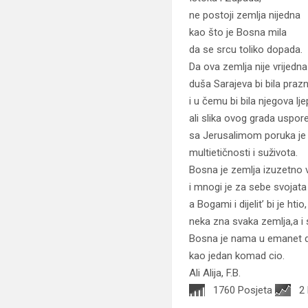
ne postoji zemlja nijedna
kao što je Bosna mila
da se srcu toliko dopada.
Da ova zemlja nije vrijedna
duša Sarajeva bi bila praz
i u čemu bi bila njegova lje
ali slika ovog grada uspor
sa Jerusalimom poruka je
multietičnosti i suživota.
Bosna je zemlja izuzetno v
i mnogi je za sebe svojata
a Bogami i dijelit’ bi je htio,
neka zna svaka zemlja,a i
Bosna je nama u emanet 
kao jedan komad cio.
Ali Alija, F.B.
1760 Posjeta
2