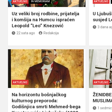
AKTUELNO
IN MEMORIAM
AKTUELNO
Uz veliki broj rodbine, prijatelja
U Ljubu
i komšija na Humcu ispraćen
susjed L
Leopold “Leo” Knezović
3 dana a
22 sata ago
Redakcija
AKTUELNO
AKTUELNO
Na horizontu bošnjačkog
ŽENIDBE
kulturnog preporoda:
MUSLIMA
Godišnjica smrti Mehmed-bega
1 sedmic