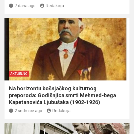
7 dana ago
Redakcija
AKTUELNO
Na horizontu bošnjačkog kulturnog
preporoda: Godišnjica smrti Mehmed-bega
Kapetanovića Ljubušaka (1902-1926)
2 sedmice ago
Redakcija