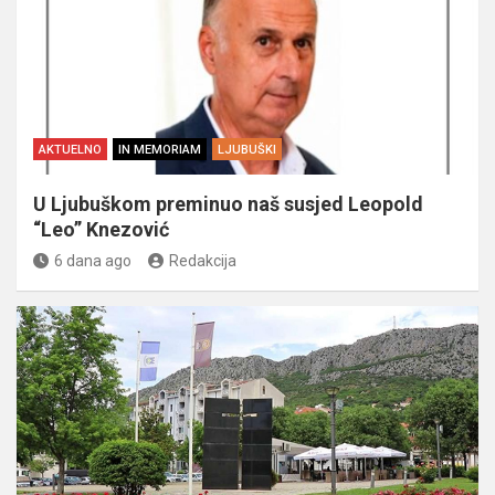
AKTUELNO
IN MEMORIAM
LJUBUŠKI
U Ljubuškom preminuo naš susjed Leopold
“Leo” Knezović
6 dana ago
Redakcija