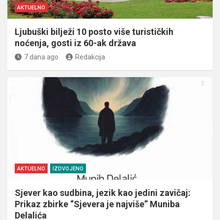
AKTUELNO
Ljubuški bilježi 10 posto više turističkih
noćenja, gosti iz 60-ak država
7 dana ago
Redakcija
AKTUELNO
IZDVOJENO
Sjever kao sudbina, jezik kao jedini zavičaj:
Prikaz zbirke “Sjevera je najviše” Muniba
Delalića