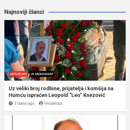
Najnoviji članci
AKTUELNO
IN MEMORIAM
Uz veliki broj rodbine, prijatelja i komšija na
Humcu ispraćen Leopold “Leo” Knezović
3 dana ago
Redakcija