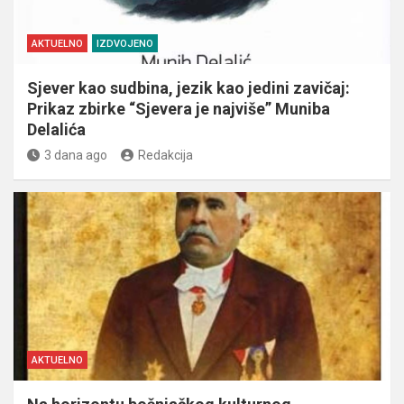
AKTUELNO
IZDVOJENO
Sjever kao sudbina, jezik kao jedini zavičaj:
Prikaz zbirke “Sjevera je najviše” Muniba
Delalića
3 dana ago
Redakcija
AKTUELNO