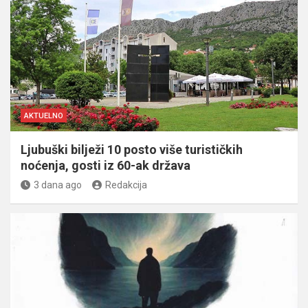
AKTUELNO
Ljubuški bilježi 10 posto više turističkih
noćenja, gosti iz 60-ak država
3 dana ago
Redakcija