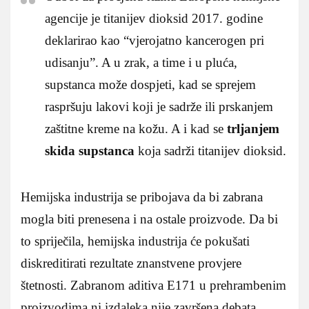
agencije je titanijev dioksid 2017. godine
deklarirao kao “vjerojatno kancerogen pri
udisanju”. A u zrak, a time i u pluća,
supstanca može dospjeti, kad se sprejem
raspršuju lakovi koji je sadrže ili prskanjem
zaštitne kreme na kožu. A i kad se
trljanjem
skida supstanca
koja sadrži titanijev dioksid.
Hemijska industrija se pribojava da bi zabrana
mogla biti prenesena i na ostale proizvode. Da bi
to spriječila, hemijska industrija će pokušati
diskreditirati rezultate znanstvene provjere
štetnosti. Zabranom aditiva E171 u prehrambenim
proizvodima ni izdaleka nije završena debata