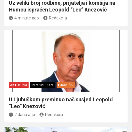
Uz veliki broj rodbine, prijatelja i komšija na
Humcu ispraćen Leopold “Leo” Knezović
4 minute ago
Redakcija
AKTUELNO
IN MEMORIAM
LJUBUŠKI
U Ljubuškom preminuo naš susjed Leopold
“Leo” Knezović
2 dana ago
Redakcija