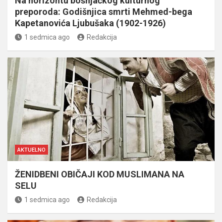
Na horizontu bošnjačkog kulturnog
preporoda: Godišnjica smrti Mehmed-bega
Kapetanovića Ljubušaka (1902-1926)
1 sedmica ago
Redakcija
AKTUELNO
ŽENIDBENI OBIČAJI KOD MUSLIMANA NA
SELU
1 sedmica ago
Redakcija