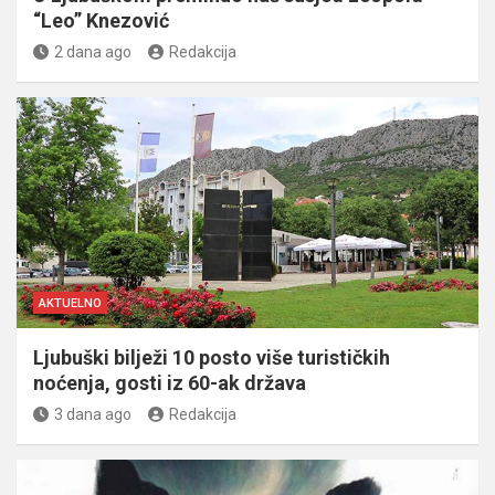
“Leo” Knezović
2 dana ago
Redakcija
AKTUELNO
Ljubuški bilježi 10 posto više turističkih
noćenja, gosti iz 60-ak država
3 dana ago
Redakcija