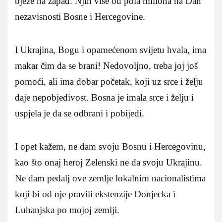
bježe na zapad. Njih više od pola miliona na Dan
nezavisnosti Bosne i Hercegovine.
I Ukrajina, Bogu i opamećenom svijetu hvala, ima
makar čim da se brani! Nedovoljno, treba joj još
pomoći, ali ima dobar početak, koji uz srce i želju
daje nepobjedivost. Bosna je imala srce i želju i
uspjela je da se odbrani i pobijedi.
I opet kažem, ne dam svoju Bosnu i Hercegovinu,
kao što onaj heroj Zelenski ne da svoju Ukrajinu.
Ne dam pedalj ove zemlje lokalnim nacionalistima
koji bi od nje pravili ekstenzije Donjecka i
Luhanjska po mojoj zemlji.