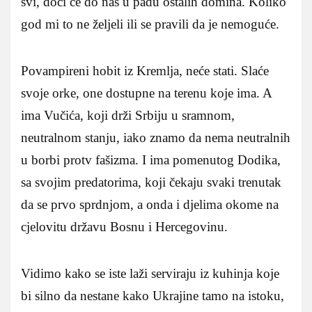
svi, doći će do nas u padu ostalih domina. Koliko
god mi to ne željeli ili se pravili da je nemoguće.
Povampireni hobit iz Kremlja, neće stati. Slaće
svoje orke, one dostupne na terenu koje ima. A
ima Vučića, koji drži Srbiju u sramnom,
neutralnom stanju, iako znamo da nema neutralnih
u borbi protv fašizma. I ima pomenutog Dodika,
sa svojim predatorima, koji čekaju svaki trenutak
da se prvo sprdnjom, a onda i djelima okome na
cjelovitu državu Bosnu i Hercegovinu.
Vidimo kako se iste laži serviraju iz kuhinja koje
bi silno da nestane kako Ukrajine tamo na istoku,