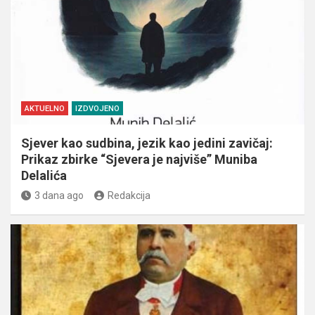
AKTUELNO
IZDVOJENO
Sjever kao sudbina, jezik kao jedini zavičaj:
Prikaz zbirke “Sjevera je najviše” Muniba
Delalića
3 dana ago
Redakcija