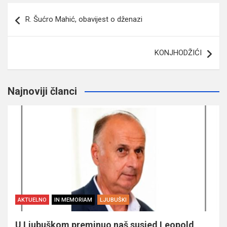
Navigacija
R. Šućro Mahić, obavijest o dženazi
članaka
KONJHODŽIĆI
Najnoviji članci
AKTUELNO
IN MEMORIAM
LJUBUŠKI
U Ljubuškom preminuo naš susjed Leopold