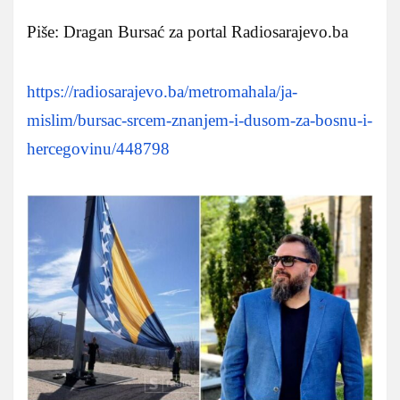
Piše: Dragan Bursać za portal Radiosarajevo.ba
https://radiosarajevo.ba/metromahala/ja-
mislim/bursac-srcem-znanjem-i-dusom-za-bosnu-i-
hercegovinu/448798