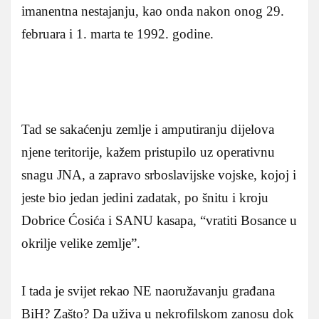
imanentna nestajanju, kao onda nakon onog 29.
februara i 1. marta te 1992. godine.
Tad se sakaćenju zemlje i amputiranju dijelova
njene teritorije, kažem pristupilo uz operativnu
snagu JNA, a zapravo srboslavijske vojske, kojoj i
jeste bio jedan jedini zadatak, po šnitu i kroju
Dobrice Ćosića i SANU kasapa, “vratiti Bosance u
okrilje velike zemlje”.
I tada je svijet rekao NE naoružavanju građana
BiH? Zašto? Da uživa u nekrofilskom zanosu dok