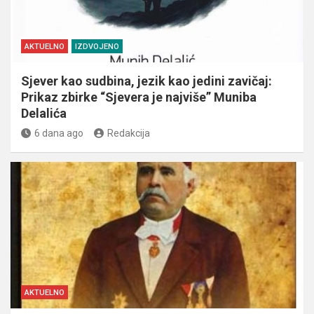
AKTUELNO
IZDVOJENO
Sjever kao sudbina, jezik kao jedini zavičaj:
Prikaz zbirke “Sjevera je najviše” Muniba
Delalića
6 dana ago
Redakcija
AKTUELNO