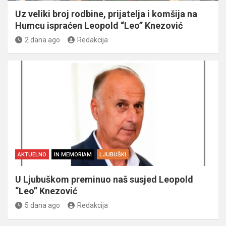
Uz veliki broj rodbine, prijatelja i komšija na
Humcu ispraćen Leopold “Leo” Knezović
2 dana ago
Redakcija
AKTUELNO
IN MEMORIAM
LJUBUŠKI
U Ljubuškom preminuo naš susjed Leopold
“Leo” Knezović
5 dana ago
Redakcija