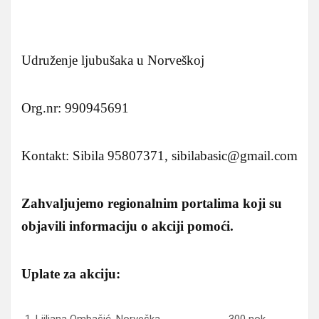
Udruženje ljubušaka u Norveškoj
Org.nr: 990945691
Kontakt: Sibila 95807371, sibilabasic@gmail.com
Zahvaljujemo regionalnim portalima koji su
objavili informaciju o akciji pomoći.
Uplate za akciju:
Ljiljana Ombašić, Norveška 300 nok