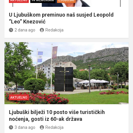
AKTUELNO
IN MEMORIAM
LJUBUŠKI
U Ljubuškom preminuo naš susjed Leopold
“Leo” Knezović
2 dana ago
Redakcija
AKTUELNO
Ljubuški bilježi 10 posto više turističkih
noćenja, gosti iz 60-ak država
3 dana ago
Redakcija