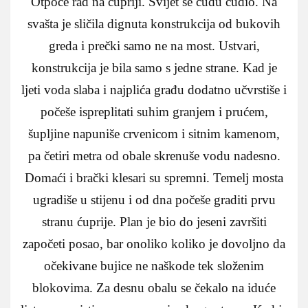
Otpoče rad na ćupriji. Svijet se čudu čudio. Na
svašta je sličila dignuta konstrukcija od bukovih
greda i prečki samo ne na most. Ustvari,
konstrukcija je bila samo s jedne strane. Kad je
ljeti voda slaba i najplića građu dodatno učvrstiše i
počeše ispreplitati suhim granjem i prućem,
šupljine napuniše crvenicom i sitnim kamenom,
pa četiri metra od obale skrenuše vodu nadesno.
Domaći i brački klesari su spremni. Temelj mosta
ugradiše u stijenu i od dna počeše graditi prvu
stranu ćuprije. Plan je bio do jeseni završiti
započeti posao, bar onoliko koliko je dovoljno da
očekivane bujice ne naškode tek složenim
blokovima. Za desnu obalu se čekalo na iduće