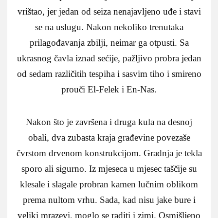
vrištao, jer jedan od seiza nenajavljeno uđe i stavi
se na uslugu. Nakon nekoliko trenutaka
prilagođavanja zbilji, neimar ga otpusti. Sa
ukrasnog čavla iznad sećije, pažljivo probra jedan
od sedam različitih tespiha i sasvim tiho i smireno
prouči El-Felek i En-Nas.
Nakon što je završena i druga kula na desnoj
obali, dva zubasta kraja građevine povezaše
čvrstom drvenom konstrukcijom. Gradnja je tekla
sporo ali sigurno. Iz mjeseca u mjesec taščije su
klesale i slagale probran kamen lučnim oblikom
prema nultom vrhu. Sada, kad nisu jake bure i
veliki mrazevi, moglo se raditi i zimi. Osmišljeno