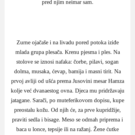
pred njim neimar sam.
Zurne ojačaše i na livadu pored potoka iziđe
mlada grupa plesača. Krenu pjesma i ples. Na
stolove se iznosi nafaka: čorbe, pilavi, sogan
dolma, musaka, ćevap, bamija i masni tirit. Na
prvoj avliji od ušća prema Jusovini mesar Hamza
kolje već dvanaestog ovna. Djeca mu pridržavaju
jatagane. Sarači, po muteferikovom dopisu, kupe
preostalu kožu. Od njih će, za prve kupridžije,
praviti sedla i bisage. Meso se odmah priprema i
baca u lonce, tepsije ili na ražanj. Žene ćutke