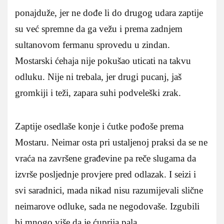
ponajduže, jer ne dođe li do drugog udara zaptije
su već spremne da ga vežu i prema zadnjem
sultanovom fermanu sprovedu u zindan.
Mostarski ćehaja nije pokušao uticati na takvu
odluku. Nije ni trebala, jer drugi pucanj, jaš
gromkiji i teži, zapara suhi podveleški zrak.
Zaptije osedlaše konje i ćutke pođoše prema
Mostaru. Neimar osta pri ustaljenoj praksi da se ne
vraća na završene građevine pa reče slugama da
izvrše posljednje provjere pred odlazak. I seizi i
svi saradnici, mada nikad nisu razumijevali slične
neimarove odluke, sada ne negodovaše. Izgubili
bi mnogo više da je ćuprija pala.