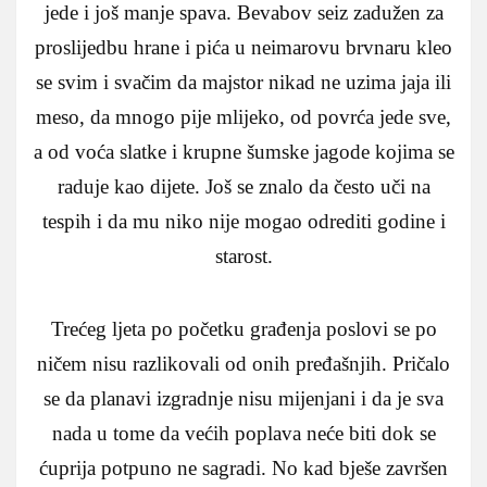
jede i još manje spava. Bevabov seiz zadužen za
proslijedbu hrane i pića u neimarovu brvnaru kleo
se svim i svačim da majstor nikad ne uzima jaja ili
meso, da mnogo pije mlijeko, od povrća jede sve,
a od voća slatke i krupne šumske jagode kojima se
raduje kao dijete. Još se znalo da često uči na
tespih i da mu niko nije mogao odrediti godine i
starost.
Trećeg ljeta po početku građenja poslovi se po
ničem nisu razlikovali od onih pređašnjih. Pričalo
se da planavi izgradnje nisu mijenjani i da je sva
nada u tome da većih poplava neće biti dok se
ćuprija potpuno ne sagradi. No kad bješe završen