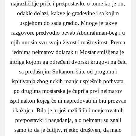
najrazličitije priče i pretpostavke o tome ko je on,
odakle dolazi, kakve je građevine i sa kojim
uspjehom do sada gradio. Mnoge je takve
razgovore predvodio bevab Abdurahman-beg i u
njih unosio svu svoju živost i maštovitost. Prema
jednima neimarov dolazak u Mostar smišljena je
intriga kojom ga određeni dvorski krugovi na čelu
sa pređašnjim Sultanom štite od progona i
ispitivanja zbog nekih manje uspješnih pothvata,
po drugima mostarska je ćuprija prvi neimarov
ispit nakon kojeg će ili napredovati ili biti prozvan
i kažnjen. Bilo je tu još različitih i nevjerovatnih
pretpostavki i nagađanja, a o neimaru su znali
samo to da je ćutljiv, rijetko društven, da malo