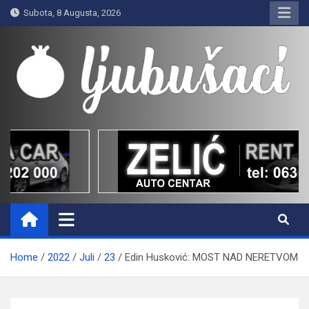
Skip
Subota, 8 Augusta, 2026
to
content
Ljubušaci
Svom voljenom gradu
Home
2022
Juli
23
Edin Husković: MOST NAD NERETVOM