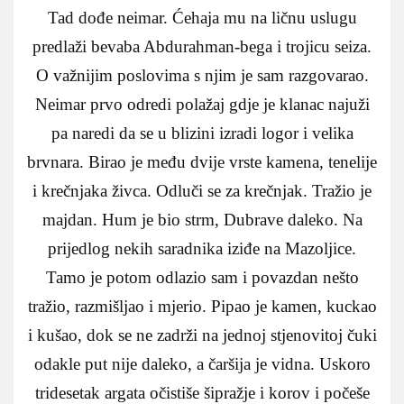
Tad dođe neimar. Ćehaja mu na ličnu uslugu
predlaži bevaba Abdurahman-bega i trojicu seiza.
O važnijim poslovima s njim je sam razgovarao.
Neimar prvo odredi polažaj gdje je klanac najuži
pa naredi da se u blizini izradi logor i velika
brvnara. Birao je među dvije vrste kamena, tenelije
i krečnjaka živca. Odluči se za krečnjak. Tražio je
majdan. Hum je bio strm, Dubrave daleko. Na
prijedlog nekih saradnika iziđe na Mazoljice.
Tamo je potom odlazio sam i povazdan nešto
tražio, razmišljao i mjerio. Pipao je kamen, kuckao
i kušao, dok se ne zadrži na jednoj stjenovitoj čuki
odakle put nije daleko, a čaršija je vidna. Uskoro
tridesetak argata očistiše šipražje i korov i počeše