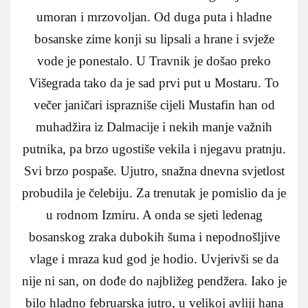
umoran i mrzovoljan. Od duga puta i hladne
bosanske zime konji su lipsali a hrane i svježe
vode je ponestalo. U Travnik je došao preko
Višegrada tako da je sad prvi put u Mostaru. To
večer janičari isprazniše cijeli Mustafin han od
muhadžira iz Dalmacije i nekih manje važnih
putnika, pa brzo ugostiše vekila i njegavu pratnju.
Svi brzo pospaše. Ujutro, snažna dnevna svjetlost
probudila je čelebiju. Za trenutak je pomislio da je
u rodnom Izmiru. A onda se sjeti ledenag
bosanskog zraka dubokih šuma i nepodnošljive
vlage i mraza kud god je hodio. Uvjerivši se da
nije ni san, on dođe do najbližeg pendžera. Iako je
bilo hladno februarska jutro, u velikoj avliji hana