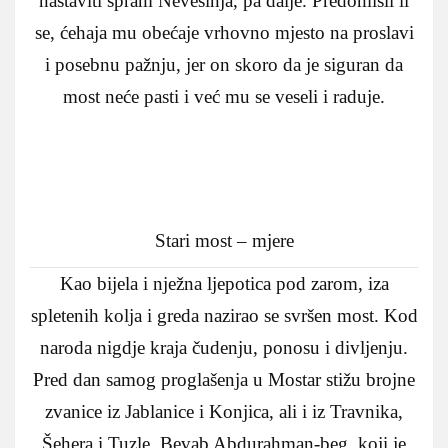
nastaviti spram Nevesinja, pa dalje. Predomisli li
se, ćehaja mu obećaje vrhovno mjesto na proslavi
i posebnu pažnju, jer on skoro da je siguran da
most neće pasti i već mu se veseli i raduje.
Stari most – mjere
Kao bijela i nježna ljepotica pod zarom, iza
spletenih kolja i greda nazirao se svršen most. Kod
naroda nigdje kraja čudenju, ponosu i divljenju.
Pred dan samog proglašenja u Mostar stižu brojne
zvanice iz Jablanice i Konjica, ali i iz Travnika,
Šehera i Tuzle. Bevab Abdurahman-beg, koji je