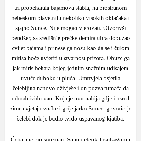
tri probeharala bajamova stabla, na prostranom
nebeskom plavetnilu nekoliko visokih oblačaka i
sjajno Sunce. Nije mogao vjerovati. Otvorivši
pendžer, sa središnje prečke demira ubra dopuzao
cvijet bajama i prinese ga nosu kao da se i čulom
mirisa hoće uvjeriti u stvarnost prizora. Obuze ga
jak miris behara kojeg jednim snažnim udisajem
uvuče duboko u pluća. Umrtvjela osjetila
čelebijina nanovo oživješe i on pozva tumača da
odmah iziđu van. Koja je ovo nahija gdje i usred
zime cvjetaju voćke i grije jarko Sunce, govorio je
čelebi dok je budio tvrdo uspavanog kjatiba.
Ćehaja je bio spreman. Sa muteferik Jusuf-agom i