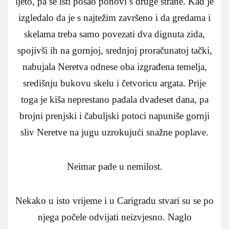
ljeto, pa se isti posao ponovi s druge strane. Kad je
izgledalo da je s najtežim završeno i da gredama i
skelama treba samo povezati dva dignuta zida,
spojivši ih na gornjoj, srednjoj proračunatoj tački,
nabujala Neretva odnese oba izgrađena temelja,
središnju bukovu skelu i četvoricu argata. Prije
toga je kiša neprestano padala dvadeset dana, pa
brojni prenjski i čabuljski potoci napuniše gornji
sliv Neretve na jugu uzrokujući snažne poplave.
Neimar pade u nemilost.
Nekako u isto vrijeme i u Carigradu stvari su se po
njega počele odvijati neizvjesno. Naglo