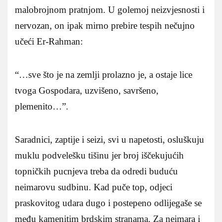
malobrojnom pratnjom. U golemoj neizvjesnosti i
nervozan, on ipak mirno prebire tespih nečujno
učeći Er-Rahman:
“…sve što je na zemlji prolazno je, a ostaje lice
tvoga Gospodara, uzvišeno, savršeno,
plemenito…”.
Saradnici, zaptije i seizi, svi u napetosti, osluškuju
muklu podvelešku tišinu jer broj iščekujućih
topničkih pucnjeva treba da odredi buduću
neimarovu sudbinu. Kad puče top, odjeci
praskovitog udara dugo i postepeno odlijegaše se
među kamenitim brdskim stranama. Za neimara i