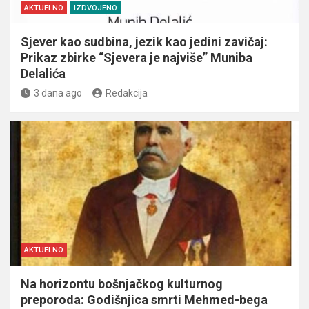
AKTUELNO
IZDVOJENO
Sjever kao sudbina, jezik kao jedini zavičaj:
Prikaz zbirke “Sjevera je najviše” Muniba
Delalića
3 dana ago
Redakcija
AKTUELNO
Na horizontu bošnjačkog kulturnog
preporoda: Godišnjica smrti Mehmed-bega