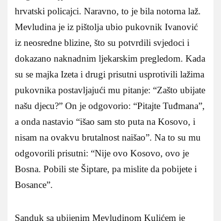
hrvatski policajci. Naravno, to je bila notorna laž.
Mevludina je iz pištolja ubio pukovnik Ivanović
iz neosredne blizine, što su potvrdili svjedoci i
dokazano naknadnim ljekarskim pregledom. Kada
su se majka Izeta i drugi prisutni usprotivili lažima
pukovnika postavljajući mu pitanje: “Zašto ubijate
našu djecu?” On je odgovorio: “Pitajte Tuđmana”,
a onda nastavio “išao sam sto puta na Kosovo, i
nisam na ovakvu brutalnost naišao”. Na to su mu
odgovorili prisutni: “Nije ovo Kosovo, ovo je
Bosna. Pobili ste Šiptare, pa mislite da pobijete i
Bosance”.
Sanduk sa ubijenim Mevludinom Kulićem je