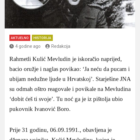
AKTUELNO
HISTORIJA
4 godine ago
Redakcija
Rahmetli Kulić Mevludin je iskoračio naprijed,
bacio oružje i naglas povikao: ‘Ja neću da pucam i
ubijam nedužne ljude u Hrvatskoj’. Starješine JNA
su odmah oštro reagovale i povikale na Mevludina
‘dobit ćeš ti svoje’. Tu noć ga je iz pištolja ubio
pukovnik Ivanović Boro.
Prije 31 godinu, 06.09.1991., obavljena je
dženaza vojniku, Kulić Mevludinu, kojeg je