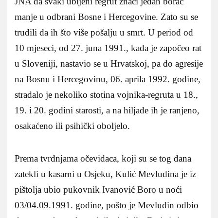
JNA da svaki ubijeni regrut znači jedan borac
manje u odbrani Bosne i Hercegovine. Zato su se
trudili da ih što više pošalju u smrt. U period od
10 mjeseci, od 27. juna 1991., kada je započeo rat
u Sloveniji, nastavio se u Hrvatskoj, pa do agresije
na Bosnu i Hercegovinu, 06. aprila 1992. godine,
stradalo je nekoliko stotina vojnika-regruta u 18.,
19. i 20. godini starosti, a na hiljade ih je ranjeno,
osakaćeno ili psihički oboljelo.
Prema tvrdnjama očevidaca, koji su se tog dana
zatekli u kasarni u Osjeku, Kulić Mevludina je iz
pištolja ubio pukovnik Ivanović Boro u noći
03/04.09.1991. godine, pošto je Mevludin odbio