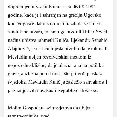
dopremljen u vojnu bolnicu tek 06.09.1991.
godine, kada je i sahranjen na greblju Ugorsko,
kod Vogošće. Iako su oficiri tražili da se limeni
sanduk ne otvara, mi smo ga otvorili i bili očevici
načina ubistva rahmetli Kulića. Ljekar dr. Senahid
Alajmović, je na licu mjesta utvrdio da je rahmetli
Mevludin ubijen revolverskim metkom iz
neposredne blizine, da je ulazna rana na potiljku
glave, a izlazna pored nosa, što potvrđuje iskaz
svjedoka. Mevludin Kulić je zaslužio zahvalnost i
priznanje svih nas, kao i Republike Hrvatske.
Molim Gospodara svih svjetova da ubijene
regrute-vojnike uved