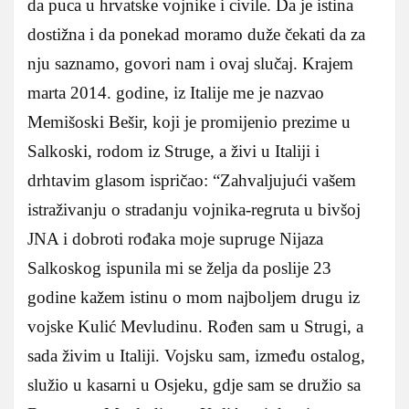
da puca u hrvatske vojnike i civile. Da je istina
dostižna i da ponekad moramo duže čekati da za
nju saznamo, govori nam i ovaj slučaj. Krajem
marta 2014. godine, iz Italije me je nazvao
Memišoski Bešir, koji je promijenio prezime u
Salkoski, rodom iz Struge, a živi u Italiji i
drhtavim glasom ispričao: “Zahvaljujući vašem
istraživanju o stradanju vojnika-regruta u bivšoj
JNA i dobroti rođaka moje supruge Nijaza
Salkoskog ispunila mi se želja da poslije 23
godine kažem istinu o mom najboljem drugu iz
vojske Kulić Mevludinu. Rođen sam u Strugi, a
sada živim u Italiji. Vojsku sam, između ostalog,
služio u kasarni u Osjeku, gdje sam se družio sa