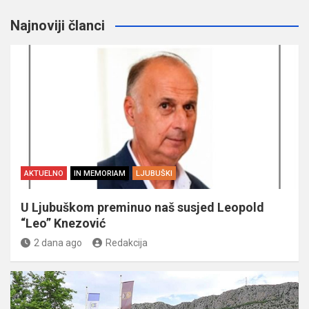
Najnoviji članci
AKTUELNO
IN MEMORIAM
LJUBUŠKI
U Ljubuškom preminuo naš susjed Leopold
“Leo” Knezović
2 dana ago
Redakcija