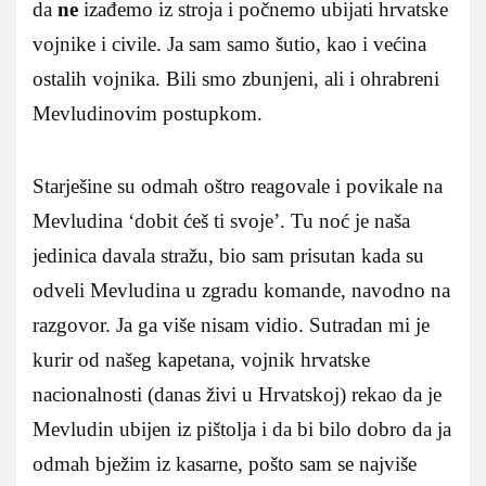
da
ne
izađemo iz stroja i počnemo ubijati hrvatske
vojnike i civile. Ja sam samo šutio, kao i većina
ostalih vojnika. Bili smo zbunjeni, ali i ohrabreni
Mevludinovim postupkom.
Starješine su odmah oštro reagovale i povikale na
Mevludina ‘dobit ćeš ti svoje’. Tu noć je naša
jedinica davala stražu, bio sam prisutan kada su
odveli Mevludina u zgradu komande, navodno na
razgovor. Ja ga više nisam vidio. Sutradan mi je
kurir od našeg kapetana, vojnik hrvatske
nacionalnosti (danas živi u Hrvatskoj) rekao da je
Mevludin ubijen iz pištolja i da bi bilo dobro da ja
odmah bježim iz kasarne, pošto sam se najviše