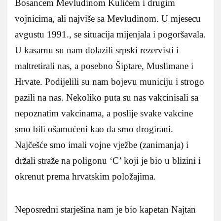
Bosancem Mevludinom Kulićem i drugim
vojnicima, ali najviše sa Mevludinom. U mjesecu
avgustu 1991., se situacija mijenjala i pogoršavala.
U kasarnu su nam dolazili srpski rezervisti i
maltretirali nas, a posebno Šiptare, Muslimane i
Hrvate. Podijelili su nam bojevu municiju i strogo
pazili na nas. Nekoliko puta su nas vakcinisali sa
nepoznatim vakcinama, a poslije svake vakcine
smo bili ošamućeni kao da smo drogirani.
Najčešće smo imali vojne vježbe (zanimanja) i
držali straže na poligonu ‘C’ koji je bio u blizini i
okrenut prema hrvatskim položajima.
Neposredni starješina nam je bio kapetan Najtan