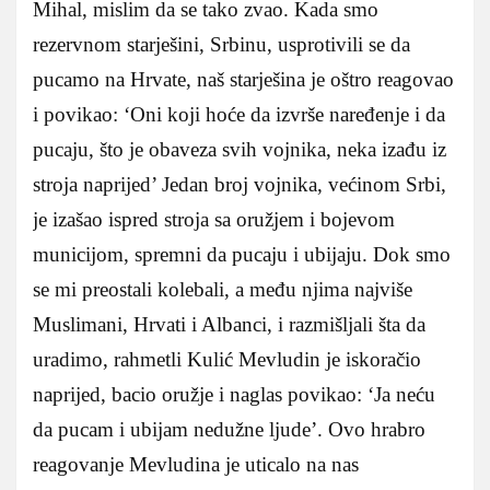
Mihal, mislim da se tako zvao. Kada smo
rezervnom starješini, Srbinu, usprotivili se da
pucamo na Hrvate, naš starješina je oštro reagovao
i povikao: ‘Oni koji hoće da izvrše naređenje i da
pucaju, što je obaveza svih vojnika, neka izađu iz
stroja naprijed’ Jedan broj vojnika, većinom Srbi,
je izašao ispred stroja sa oružjem i bojevom
municijom, spremni da pucaju i ubijaju. Dok smo
se mi preostali kolebali, a među njima najviše
Muslimani, Hrvati i Albanci, i razmišljali šta da
uradimo, rahmetli Kulić Mevludin je iskoračio
naprijed, bacio oružje i naglas povikao: ‘Ja neću
da pucam i ubijam nedužne ljude’. Ovo hrabro
reagovanje Mevludina je uticalo na nas