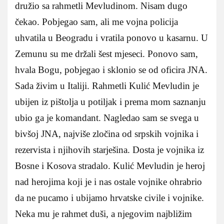
družio sa rahmetli Mevludinom. Nisam dugo
čekao. Pobjegao sam, ali me vojna policija
uhvatila u Beogradu i vratila ponovo u kasarnu. U
Zemunu su me držali šest mjeseci. Ponovo sam,
hvala Bogu, pobjegao i sklonio se od oficira JNA.
Sada živim u Italiji. Rahmetli Kulić Mevludin je
ubijen iz pištolja u potiljak i prema mom saznanju
ubio ga je komandant. Nagledao sam se svega u
bivšoj JNA, najviše zločina od srpskih vojnika i
rezervista i njihovih starješina. Dosta je vojnika iz
Bosne i Kosova stradalo. Kulić Mevludin je heroj
nad herojima koji je i nas ostale vojnike ohrabrio
da ne pucamo i ubijamo hrvatske civile i vojnike.
Neka mu je rahmet duši, a njegovim najbližim