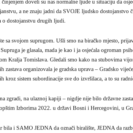
 činjenjem doveli su nas normalne ljude u situaciju da os
anstvu, a ne znaju jadni da SVOJE ljudsko dostojanstvo 
 o dostojanstvu drugih ljudi.
šte sa svojom suprugom. Ušli smo na biračko mjesto, prijavil
 Supruga je glasala, mada je kao i ja osjećala ogroman psih
icom Kralja Tomislava. Gledali smo kako na stubovima vijor
tih zastava organizovala je gradska uprava – Gradsko vijeć
ih kroz sistem subordinacije sve do izvršilaca, a to su radn
 na zgradi, na ulaznoj kapiji – nigdje nije bilo državne zas
o opštim Izborima 2022. u državi Bosni i Hercegovini, u G
r bila i SAMO JEDNA da označi biralište, JEDNA da razbu