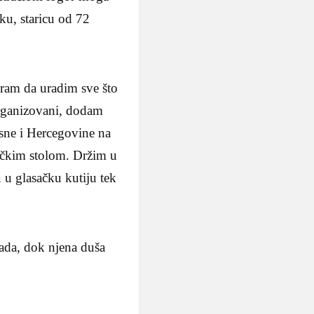
u, staricu od 72
ram da uradim sve što
rganizovani, dodam
sne i Hercegovine na
ačkim stolom. Držim u
u u glasačku kutiju tek
ada, dok njena duša