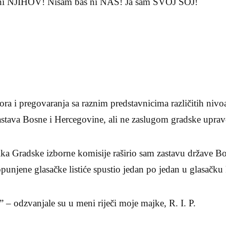
 ni NJIHOV! Nisam baš ni NAŠ! Ja sam SVOJ SOJ!
vora i pregovaranja sa raznim predstavnicima različitih nivo
astava Bosne i Hercegovine, ali ne zaslugom gradske uprav
ka Gradske izborne komisije raširio sam zastavu države B
opunjene glasačke listiće spustio jedan po jedan u glasačku 
– odzvanjale su u meni riječi moje majke, R. I. P.