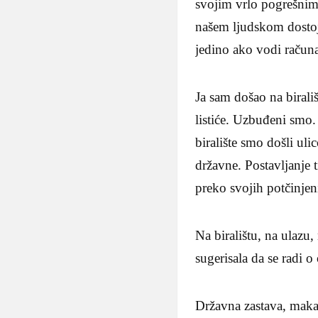
svojim vrlo pogrešnim
našem ljudskom dostoj
jedino ako vodi računa
Ja sam došao na birali
listiće. Uzbuđeni smo.
biralište smo došli ul
državne. Postavljanje 
preko svojih potčinjen
Na biralištu, na ulazu,
sugerisala da se radi 
Državna zastava, maka