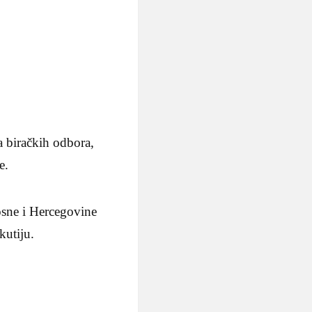
a biračkih odbora,
e.
osne i Hercegovine
kutiju.