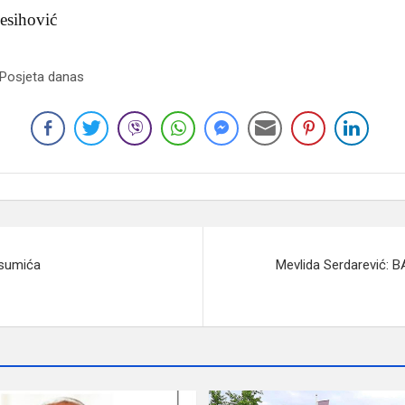
esihović
 Posjeta danas
ksumića
Mevlida Serdarević: 