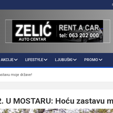
AKCIJE
LIFESTYLE
LJUBUŠKI
PROMO
stavu moje države!
2. U MOSTARU: Hoću zastavu m