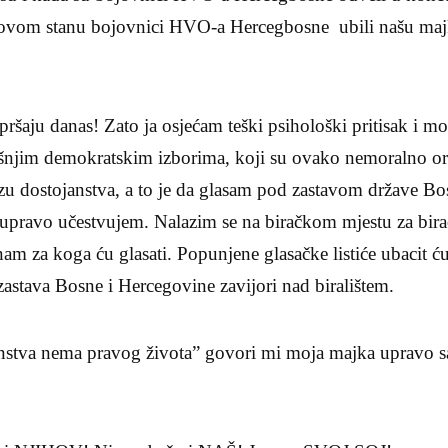
atovom stanu bojovnici HVO-a Hercegbosne ubili našu majk
u danas! Zato ja osjećam teški psihološki pritisak i mo
šnjim demokratskim izborima, koji su ovako nemoralno o
u dostojanstva, a to je da glasam pod zastavom države Bo
 upravo učestvujem. Nalazim se na biračkom mjestu za bir
znam za koga ću glasati. Popunjene glasačke listiće ubacit ć
astava Bosne i Hercegovine zavijori nad biralištem.
nstva nema pravog života” govori mi moja majka upravo s