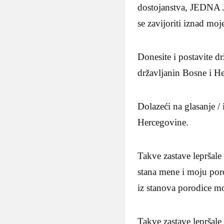
dostojanstva, JEDNA J
se zavijoriti iznad moj
Donesite i postavite d
državljanin Bosne i H
Dolazeći na glasanje /
Hercegovine.
Takve zastave lepršal
stana mene i moju por
iz stanova porodice mo
Takve zastave lepršal