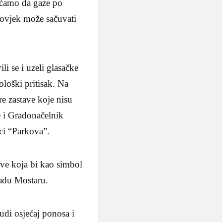
jećamo da gaze po
čovjek može sačuvati
i se i uzeli glasačke
ološki pritisak. Na
e zastave koje nisu
e i Gradonačelnik
ici “Parkova”.
tave koja bi kao simbol
radu Mostaru.
di osjećaj ponosa i