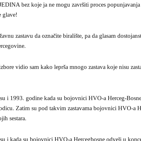
EDINA bez koje ja ne mogu završiti proces popunjavanja g
e glave!
ržavnu zastavu da označite biralište, pa da glasam dostojan
ercegovine.
 izbore vidio sam kako leprša mnogo zastava koje nisu zast
e su i 1993. godine kada su bojovnici HVO-a Herceg-Bosne p
odicu. Zatim su pod takvim zastavama bojovnici HVO-a He
jih sestara.
e su i kada su bojovnici HVO-a Hercegbosne odveli u konc