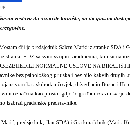
cija
državnu zastavu da označite biralište, pa da glasam dosto
ercegovine.
Mostara čiji je predsjednik Salem Marić iz stranke SDA i 
iz stranke HDZ sa svim svojim saradnicima, koji su na n
U OBEZBIJEDILI NORMALNE USLOVE NA BIRALIŠTIM
tavnike bez psihološkog pritiska i bez bilo kakvih drugih u
stojanstvom kao slobodan čovjek, državljanin Bosne i Herc
avom označena kao prostor gdje će građani izraziti svoju d
no izabrati građanske predstavnike.
 Marić, predsjednik, član SDA) i Gradonačelnik (Mario K