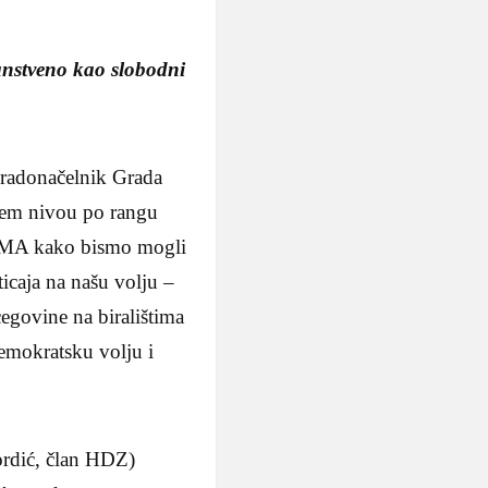
janstveno kao slobodni
Gradonačelnik Grada
ižem nivou po rangu
A kako bismo mogli
ticaja na našu volju –
egovine na biralištima
emokratsku volju i
ordić, član HDZ)