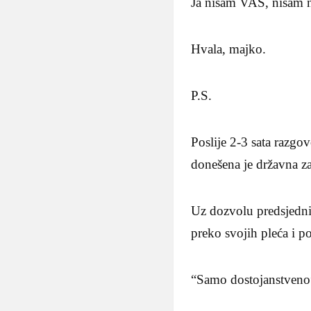
Ja nisam VAŠ, nisam
Hvala, majko.
P.S.
Poslije 2-3 sata razgo
donešena je državna z
Uz dozvolu predsjedni
preko svojih pleća i p
“Samo dostojanstveno” 