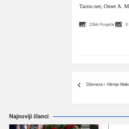
Tacno.net, Omer A. M
2366 Posjeta
3
Navigacija
Dženaza r. Hilmije Ma
članaka
Najnoviji članci