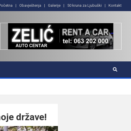
Početna
Obavještenja
Galerije
50 kruna za Ljubuški
Kontakt
oje države!