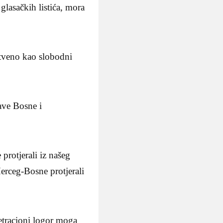
lasačkih listića, mora
stveno kao slobodni
ave Bosne i
rotjerali iz našeg
rceg-Bosne protjerali
etracioni logor moga