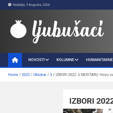
Skip
Nedjelja, 9 Augusta, 2026
to
content
Ljubušaci
Svom voljenom gradu
NOVOSTI
KOLUMNE
HUMANITARNE 
Home
2022
Oktobar
3
IZBORI 2022. U MOSTARU: Hoću za
IZBORI 202