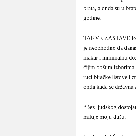
brata, a onda su u br
godine.
TAKVE ZASTAVE lepršaj
je neophodno da dana
makar i minimalnu doz
čijim opštim izborima
ruci biračke listove i 
onda kada se državna z
“Bez ljudskog dostoja
miluje moju dušu.