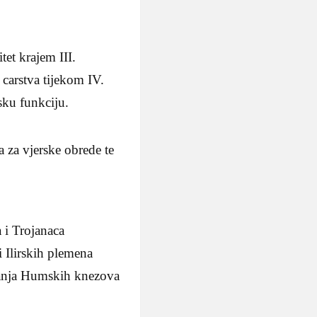
tet krajem III.
 carstva tijekom IV.
sku funkciju.
 za vjerske obrede te
 i Trojanaca
 Ilirskih plemena
anja Humskih knezova