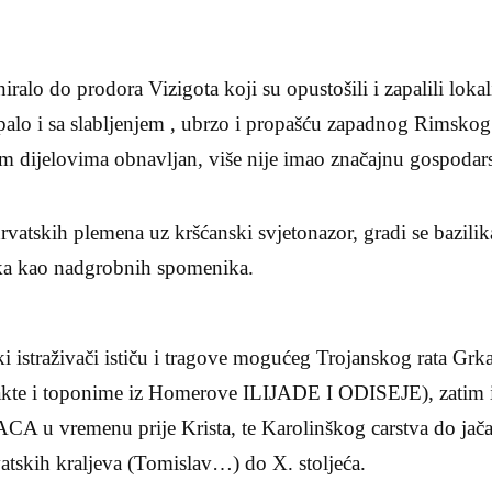
iralo do prodora Vizigota koji su opustošili i zapalili lokali
lapalo i sa slabljenjem , ubrzo i propašću zapadnog Rimskog
kim dijelovima obnavljan, više nije imao značajnu gospodar
atskih plemena uz kršćanski svjetonazor, gradi se bazilika
ćaka kao nadgrobnih spomenika.
 istraživači ističu i tragove mogućeg Trojanskog rata Grka
efakte i toponime iz Homerove ILIJADE I ODISEJE), zatim i
u vremenu prije Krista, te Karolinškog carstva do jač
vatskih kraljeva (Tomislav…) do X. stoljeća.