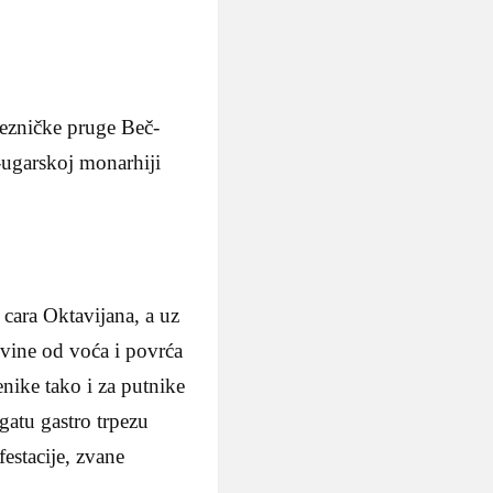
jezničke pruge Beč-
o-ugarskoj monarhiji
 cara Oktavijana, a uz
evine od voća i povrća
lenike tako i za putnike
ogatu gastro trpezu
estacije, zvane