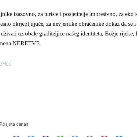
ljnike izazovno, za turiste i posjetitelje impresivno, za eko 
esno okrjepljujuće, za nevjernike obraćenike dokaz da se
ivati uz obale graditeljice našeg identiteta, Božje rijeke, 
namena NERETVE.
Brkić
 Posjeta danas