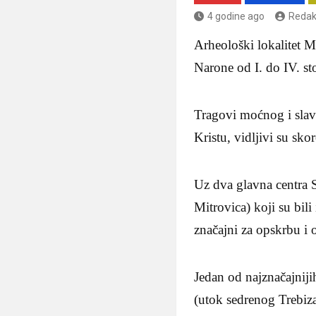
4 godine ago
Redak
Arheološki lokalitet M
Narone od I. do IV. sto
Tragovi moćnog i slavn
Kristu, vidljivi su sko
Uz dva glavna centra 
Mitrovica) koji su bil
značajni za opskrbu i 
Jedan od najznačajni
(utok sedrenog Trebiz