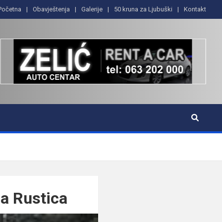
Početna
Obavještenja
Galerije
50 kruna za Ljubuški
Kontakt
la Rustica