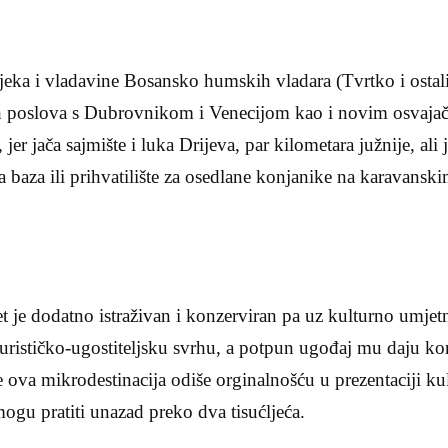
ijeka i vladavine Bosansko humskih vladara (Tvrtko i ostali
ih poslova s Dubrovnikom i Venecijom kao i novim osvaja
 jer jača sajmište i luka Drijeva, par kilometara južnije, ali 
ka baza ili prihvatilište za osedlane konjanike na karavans
et je dodatno istraživan i konzerviran pa uz kulturno umjetn
a turističko-ugostiteljsku svrhu, a potpun ugođaj mu daju ko
 ova mikrodestinacija odiše orginalnošću u prezentaciji kul
mogu pratiti unazad preko dva tisućljeća.