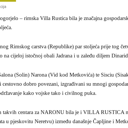
cija
ogorjelo – rimska Villa Rustica bila je značajna gospodarsk
ljeća.
og Rimskog carstva (Republike) par stoljeća prije tog četv
ro na cijeloj istočnoj obali Jadrana i u zaleđu diljem Dinarid
Salona (Solin) Narona (Vid kod Metkovića) te Sisciu (Sis
i i cestovno dobro povezani, izgrađivani su mnogi gospodarsk
održavanje kako vojske tako i civilnog puka.
jih takvih centara za NARONU bila je i VILLA RUSTICA na
ata u pjeskovitu Neretvu) između današnje Čapljine i Met