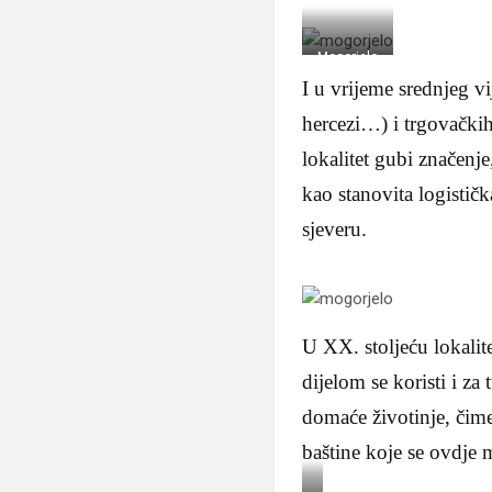
o
m
c
Mogorjelo
i
I u vrijeme srednjeg v
k
a
hercezi…) i trgovačk
o
lokalitet gubi značenje,
s
v
kao stanovita logistič
j
sjeveru.
e
d
o
c
i
v
U XX. stoljeću lokalit
r
dijelom se koristi i z
e
m
domaće životinje, čime
e
baštine koje se ovdje 
n
a