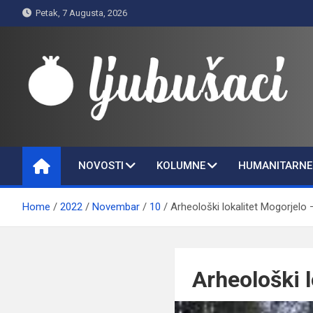
Skip
Petak, 7 Augusta, 2026
to
content
Ljubušaci
Svom voljenom gradu
NOVOSTI
KOLUMNE
HUMANITARNE 
Home
2022
Novembar
10
Arheološki lokalitet Mogorjelo 
Arheološki l