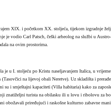
krajem XIX. i početkom XX. stoljeća, tijekom izgradnje žel
nje je vodio Carl Patsch, češki arheolog na službi u Austr
ladala na ovim prostorima.
 je u I. stoljeću po Kristu naseljavanjem Italica, u vrijeme
(Tasovčici na lijevoj obali Neretve). Uz skladišta i prerađ
eni su i smještajni kapaciteti (Villa habitaria) kako za zapos
i znatiželjni turista na obilasku ili u lovu i ribolovu za b
ni obožavali priređujući i raskošne kulturno zabavne manif