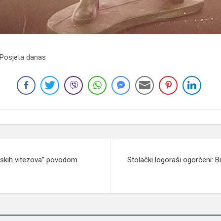
 Posjeta danas
nskih vitezova” povodom
Stolački logoraši ogorčeni: B