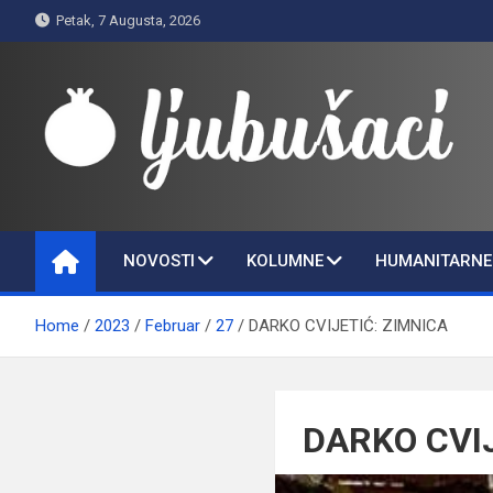
Skip
Petak, 7 Augusta, 2026
to
content
Ljubušaci
Svom voljenom gradu
NOVOSTI
KOLUMNE
HUMANITARNE 
Home
2023
Februar
27
DARKO CVIJETIĆ: ZIMNICA
DARKO CVIJ