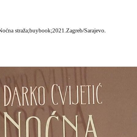
 Noćna straža;buybook;2021.Zagreb/Sarajevo.