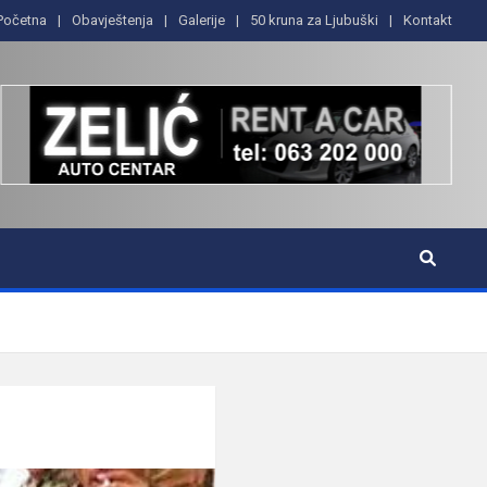
Početna
Obavještenja
Galerije
50 kruna za Ljubuški
Kontakt