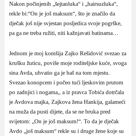
Nakon počinjenih „šejtanluka“ i „hairsuzluka“,
rekle bi:“On je još maksum“, što je značilo da
dječak još nije svjestan posljedica svoje pogrške,
pa ga ne treba ružiti, niti kažnjavati batinama…
Jednom je moj komšija Zajko Rešidović svezao za
krušku žuticu, poviše moje roditeljske kuće, svoga
sina Avda, uhvatio ga je baš na tom mjestu.
Svezao konopcem i počeo tući ljeskovim prutom
po zadnjici i nogama,, a iz pravca Tobića dotrčala
je Avdova majka, Zajkova žena Hankija, galameći
na muža da pusti dijete, da se ne bruka pred
svijetom: „On je još maksum!“. To da je dječak
Avdo „još maksum“ rekle su i druge žene koje su