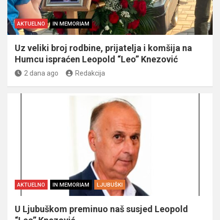
AKTUELNO
IN MEMORIAM
Uz veliki broj rodbine, prijatelja i komšija na
Humcu ispraćen Leopold “Leo” Knezović
2 dana ago
Redakcija
AKTUELNO
IN MEMORIAM
LJUBUŠKI
U Ljubuškom preminuo naš susjed Leopold