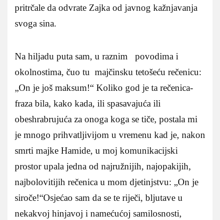
pritrčale da odvrate Zajka od javnog kažnjavanja
svoga sina.
Na hiljadu puta sam, u raznim povodima i
okolnostima, čuo tu majčinsku tetošeću rečenicu:
„On je još maksum!“ Koliko god je ta rečenica-
fraza bila, kako kada, ili spasavajuća ili
obeshrabrujuća za onoga koga se tiče, postala mi
je mnogo prihvatljivijom u vremenu kad je, nakon
smrti majke Hamide, u moj komunikacijski
prostor upala jedna od najružnijih, najopakijih,
najbolovitijih rečenica u mom djetinjstvu: „On je
siroče!“Osjećao sam da se te riječi, bljutave u
nekakvoj hinjavoj i namećućoj samilosnosti,