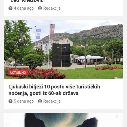
“Leo” Knezović
4 dana ago
Redakcija
AKTUELNO
Ljubuški bilježi 10 posto više turističkih
noćenja, gosti iz 60-ak država
5 dana ago
Redakcija