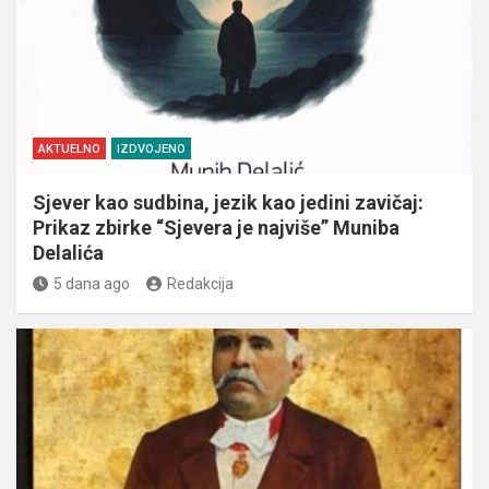
AKTUELNO
IZDVOJENO
Sjever kao sudbina, jezik kao jedini zavičaj:
Prikaz zbirke “Sjevera je najviše” Muniba
Delalića
5 dana ago
Redakcija