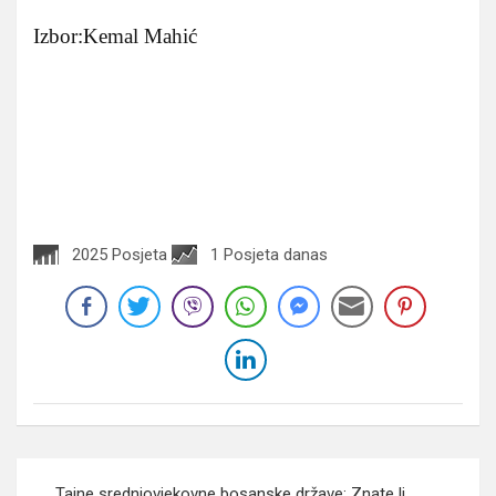
Izbor:Kemal Mahić
2025 Posjeta
1 Posjeta danas
Navigacija
Tajne srednjovjekovne bosanske države: Znate li