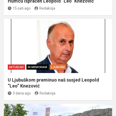
Humcu ispraćen Leopold “Leo” Knezović
15 sati ago
Redakcija
AKTUELNO
IN MEMORIAM
LJUBUŠKI
U Ljubuškom preminuo naš susjed Leopold
“Leo” Knezović
3 dana ago
Redakcija