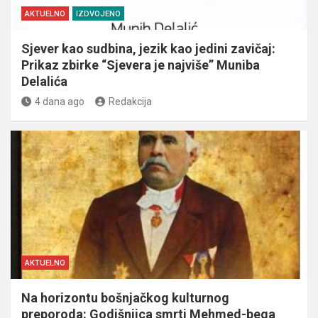
AKTUELNO
IZDVOJENO
Sjever kao sudbina, jezik kao jedini zavičaj:
Prikaz zbirke “Sjevera je najviše” Muniba
Delalića
4 dana ago
Redakcija
AKTUELNO
Na horizontu bošnjačkog kulturnog
preporoda: Godišnjica smrti Mehmed-bega