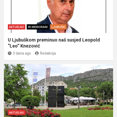
AKTUELNO
IN MEMORIAM
LJUBUŠKI
U Ljubuškom preminuo naš susjed Leopold
“Leo” Knezović
3 dana ago
Redakcija
AKTUELNO