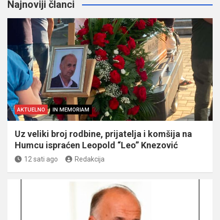
Najnoviji članci
AKTUELNO
IN MEMORIAM
Uz veliki broj rodbine, prijatelja i komšija na
Humcu ispraćen Leopold “Leo” Knezović
12 sati ago
Redakcija