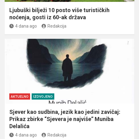
Ljubuški bilježi 10 posto više turističkih
noćenja, gosti iz 60-ak država
4 dana ago
Redakcija
AKTUELNO
IZDVOJENO
Sjever kao sudbina, jezik kao jedini zavičaj:
Prikaz zbirke “Sjevera je najviše” Muniba
Delalića
4 dana ago
Redakcija