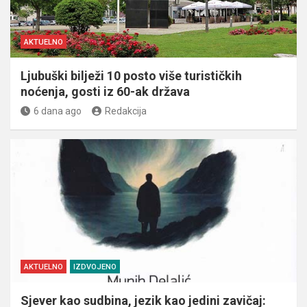
AKTUELNO
Ljubuški bilježi 10 posto više turističkih
noćenja, gosti iz 60-ak država
6 dana ago
Redakcija
AKTUELNO
IZDVOJENO
Sjever kao sudbina, jezik kao jedini zavičaj: