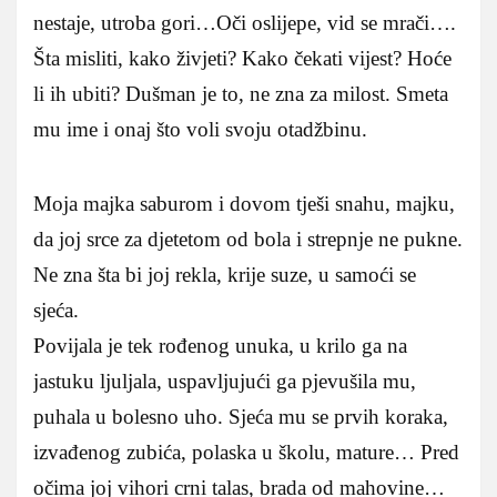
nestaje, utroba gori…Oči oslijepe, vid se mrači….
Šta misliti, kako živjeti? Kako čekati vijest? Hoće
li ih ubiti? Dušman je to, ne zna za milost. Smeta
mu ime i onaj što voli svoju otadžbinu.
Moja majka saburom i dovom tješi snahu, majku,
da joj srce za djetetom od bola i strepnje ne pukne.
Ne zna šta bi joj rekla, krije suze, u samoći se
sjeća.
Povijala je tek rođenog unuka, u krilo ga na
jastuku ljuljala, uspavljujući ga pjevušila mu,
puhala u bolesno uho. Sjeća mu se prvih koraka,
izvađenog zubića, polaska u školu, mature… Pred
očima joj vihori crni talas, brada od mahovine…