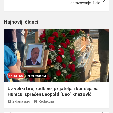
obrazovanje, 1.dio
Najnoviji članci
AKTUELNO
IN MEMORIAM
Uz veliki broj rodbine, prijatelja i komšija na
Humcu ispraćen Leopold “Leo” Knezović
2 dana ago
Redakcija