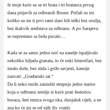
Iz moje kuće su se tri brata i tri bratanca prvog
dana prijavili za odbranili Bosne. Pričali su mi
koliko su im ti prvi ratni dani bili teški bez oružja,
bez ikakvih sredstava za odbranu. A po Sarajevu
se neprestano sa brda pucalo…
Kada se za samo jednu noć na naselje ispaljivalo
nekoliko hiljada granata, to će neki historičari, bez
imalo duše, bez stida i griže savjesti, kasnije
nazvati: „Građanski rat.“
Da li neko može zamisliti strepnju jedne starice
koja u odbranu zemlje iz kuće prati šestoricu
boraca, šest zenica svoga oka, dunjaluk cijeli, a ne
zna ko će joj se od njih živ vratiti.