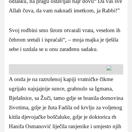
odlasku, na pragu ostavljali hajr dovu“ Da vas sve
Allah čuva, da vam naknadi imetkom, ja Rabbi!”
Svoj rodbini smo širom otvarali vrata, veselom ih
čehrom sretali i ispraćali“, – moja majka je tješila
sebe i uzdala se u onu zarađenu sadaku.
A onda je na razrušenoj kapiji vratničke čikme
ugrijalo najsjajnije sunce, grahnulo sa Igmana,
Bjelašnice, sa Žuči, tamo gdje se branila domovina
životima, gdje je žuta Fadila od krvlju za voljenog
kitila djevojačke boščaluke, gdje je doktorica rh
Hanifa Osmanović liječila ranjenike i umjesto njih