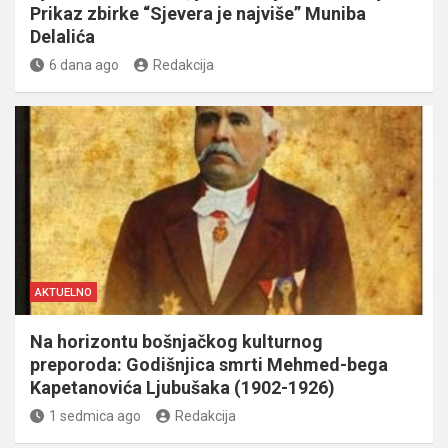
Prikaz zbirke “Sjevera je najviše” Muniba
Delalića
6 dana ago
Redakcija
AKTUELNO
Na horizontu bošnjačkog kulturnog
preporoda: Godišnjica smrti Mehmed-bega
Kapetanovića Ljubušaka (1902-1926)
1 sedmica ago
Redakcija