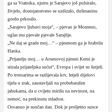
ga sa Vratnika, ujutru je Sarajevo još pulsiralo,
živjelo, dostojanstveno se uzdizalo, dušmaninu
gordo prkosilo.
„Sarajevo ljubavi moja“, – pjevao je Monteno,
uglas mu pjevale pjevale Sarajlije.
„Ne daj se grade moj…“ – pjesmom ga je hrabrila
Hanka.
„Prijatelju moj… u Arsenovoj pjesmi Kemi je
stizala prijateljska sućut“, Evropa i svijet su šutjeli.
Po trotoarima se razlijevala krv, letjeli dijelovi
tijela u zrak, zaustavljali na probeharalim
jabukama, da u cvijetu mirišu na nevinost, na
nemoć, na prekinutu mladost.
Osvanuo je sunčan dan. Dok je proljetno sunce