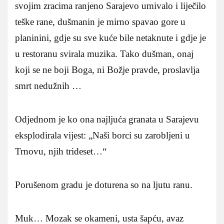
svojim zracima ranjeno Sarajevo umivalo i liječilo
teške rane, dušmanin je mirno spavao gore u
planinini, gdje su sve kuće bile netaknute i gdje je
u restoranu svirala muzika. Tako dušman, onaj
koji se ne boji Boga, ni Božje pravde, proslavlja
smrt nedužnih …
Odjednom je ko ona najljuća granata u Sarajevu
eksplodirala vijest: „Naši borci su zarobljeni u
Trnovu, njih trideset…“
Porušenom gradu je doturena so na ljutu ranu.
Muk… Mozak se okameni, usta šapću, avaz