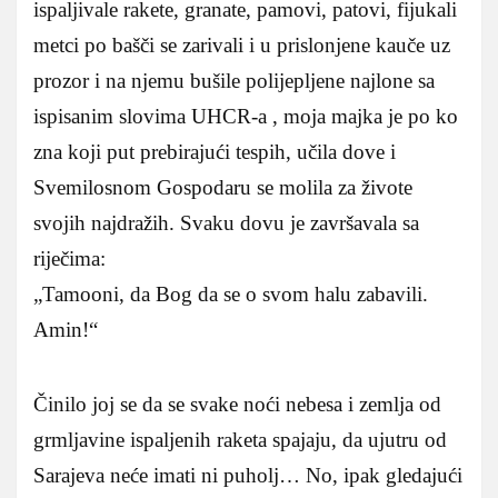
ispaljivale rakete, granate, pamovi, patovi, fijukali
metci po bašči se zarivali i u prislonjene kauče uz
prozor i na njemu bušile polijepljene najlone sa
ispisanim slovima UHCR-a , moja majka je po ko
zna koji put prebirajući tespih, učila dove i
Svemilosnom Gospodaru se molila za živote
svojih najdražih. Svaku dovu je završavala sa
riječima:
„Tamooni, da Bog da se o svom halu zabavili.
Amin!“
Činilo joj se da se svake noći nebesa i zemlja od
grmljavine ispaljenih raketa spajaju, da ujutru od
Sarajeva neće imati ni puholj… No, ipak gledajući