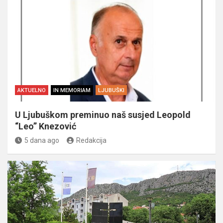
AKTUELNO
IN MEMORIAM
LJUBUŠKI
U Ljubuškom preminuo naš susjed Leopold
“Leo” Knezović
5 dana ago
Redakcija