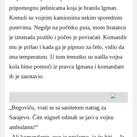
pripomognu jedinicama koja je branila Igman.
Krenuli su vojnim kamionima nekim sporednim
putevima. Negdje na početku puta, mom bratancu
je iznenada pozlilo i počeo je povraćati. Komandir
mu je prišao i kada ga je pipnuo za čelo, vidio da
ima temperaturu. U tom trenutku su naišla vojna
kola hitne pomoći iz pravca Igmana i komandant
ih je zaustavio.
„Begoviću, vrati se sa sanitetom natrag za
Sarajevo. Čim stigneš odmah se javi u vojnu
ambulantu!“
„Ali komandante, ovo je prolazno, ja ću biti… Ja