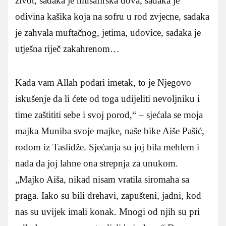
život, sadaka je musafirska dova, sadaka je
odivina kašika koja na sofru u rod zvjecne, sadaka
je zahvala muftačnog, jetima, udovice, sadaka je
utješna riječ zakahrenom…
Kada vam Allah podari imetak, to je Njegovo
iskušenje da li ćete od toga udijeliti nevoljniku i
time zaštititi sebe i svoj porod,“ – sjećala se moja
majka Muniba svoje majke, naše bike Aiše Pašić,
rodom iz Taslidže. Sjećanja su joj bila mehlem i
nada da joj lahne ona strepnja za unukom.
„Majko Aiša, nikad nisam vratila siromaha sa
praga. Iako su bili drehavi, zapušteni, jadni, kod
nas su uvijek imali konak. Mnogi od njih su pri