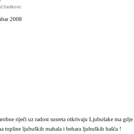
id Sadiković
mbar 2008
arobne riječi uz radost susreta otkrivaju Ljubušake ma gdje
ma topline ljubuških mahala i behara ljubuških bašća !