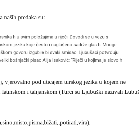
 naših predaka su:
snika h u svim položajima u riječi. Dovodi se u vezu s
apskom jeziku koje često i naglašeno sadrže glas h. Mnoge
ubuškom govoru izgubile bi svaki smisao. Ljubušaci potvrđuju
liki bošnjački pisac Alija Isaković: “Riječi u kojima je slovo h
 lj, vjerovatno pod uticajem turskog jezika u kojem ne
i u latinskom i talijanskom (Turci su Ljubuški nazivali Lubu
a,sino,misto,pisma,bižati,,potirati,vira),