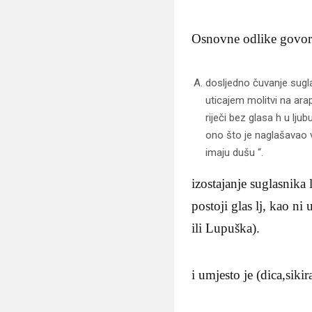
Osnovne odlike govora
dosljedno čuvanje sugla
uticajem molitvi na ar
riječi bez glasa h u lj
ono što je naglašavao ve
imaju dušu “.
izostajanje suglasnika
postoji glas lj, kao n
ili Lupuška).
i umjesto je (dica,sikir