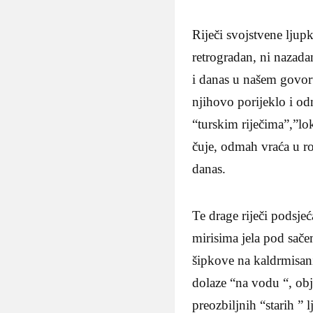
Riječi svojstvene ljup
retrogradan, ni nazada
i danas u našem govor
njihovo porijeklo i o
“turskim riječima”,”lo
čuje, odmah vraća u r
danas.
Te drage riječi podsj
mirisima jela pod sačem
šipkove na kaldrmisan
dolaze “na vodu “, ob
preozbiljnih “starih ”