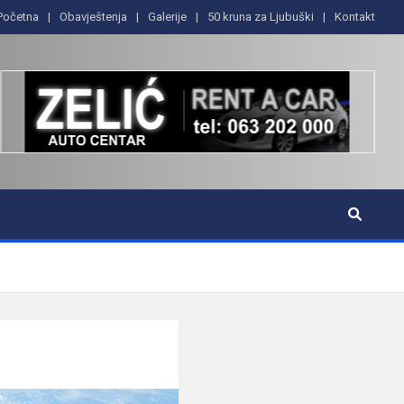
Početna
Obavještenja
Galerije
50 kruna za Ljubuški
Kontakt