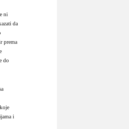
e ni
kazati da
o
ir prema
e
e do
sa
koje
ijama i