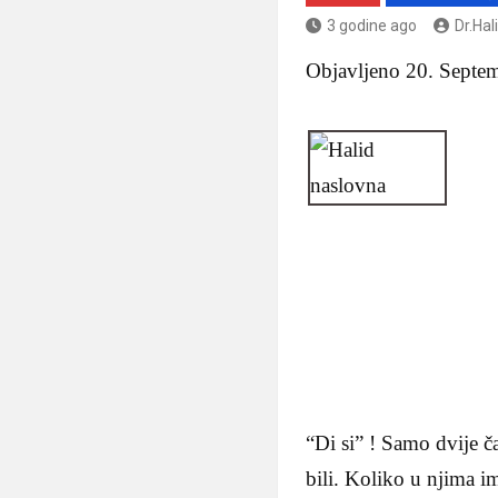
3 godine ago
Dr.Hal
Objavljeno 20. Septe
“Di si” ! Samo dvije č
bili. Koliko u njima i