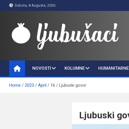
Skip
Subota, 8 Augusta, 2026
to
content
Ljubušaci
Svom voljenom gradu
NOVOSTI
KOLUMNE
HUMANITARNE 
Home
2023
April
16
Ljubuski govor
Ljubuski go