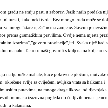
kom gradu ne smiju pasti u zaborav. Jezik naših predaka nij
n, ni turski, kako neki tvrde. Bez mnogo truda može se do
u za mnoge “stare riječi” nema zamjene. Sasvim je nevažn
dnos prema gramatičkim pravilima. Ovdje nema mjesta prez
kalnim izrazima”,”govoru provincije”,itd. Svaka riječ kad s
odnu mahalu. Tako su naši govorili s koljena na koljeno sv
ećaju na ljubuške mahale, kuće pokrivene pločom, mutvake 
, okrečene avlije sa cvijećem, avlijska vrata sa halkama i
im uskim putevima, na mnoge drage likove, od djevojaka 
jesnih momaka izazovna pogleda do ćutljivih nena s jemen
 ljudi u kafanama.