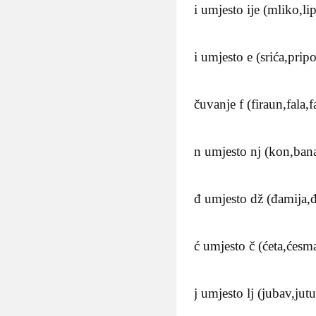
i umjesto ije (mliko,li
i umjesto e (srića,pripoz
čuvanje f (firaun,fala,fa
n umjesto nj (kon,ban
đ umjesto dž (đamija,
ć umjesto č (ćeta,ćesma
j umjesto lj (jubav,jut