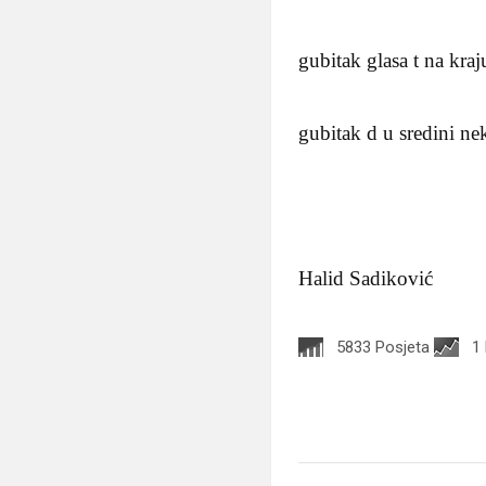
gubitak glasa t na kraju
gubitak d u sredini nek
Halid Sadiković
5833 Posjeta
1