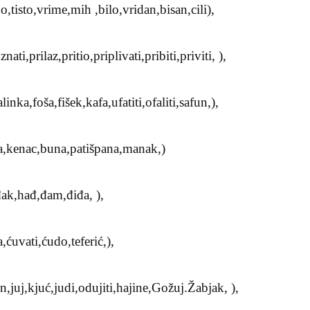
po,tisto,vrime,mih ,bilo,vridan,bisan,cili),
nati,prilaz,pritio,priplivati,pribiti,priviti, ),
linka,foša,fišek,kafa,ufatiti,ofaliti,safun,),
a,kenac,buna,patišpana,manak,)
đak,hađ,đam,điđa, ),
,ćuvati,ćudo,teferić,),
un,juj,kjuć,judi,odujiti,hajine,Gožuj.Žabjak, ),