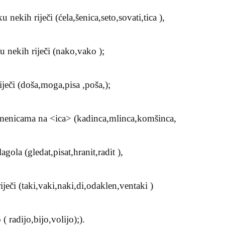
 nekih riječi (ćela,šenica,seto,sovati,tica ),
u nekih riječi (nako,vako );
riječi (doša,moga,pisa ,poša,);
 imenicama na <ica> (kadinca,mlinca,komšinca,
lagola (gledat,pisat,hranit,radit ),
ječi (taki,vaki,naki,di,odaklen,ventaki )
( radijo,bijo,volijo);).