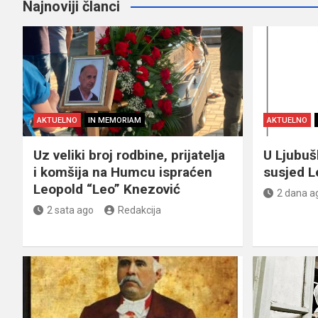
Najnoviji članci
AKTUELNO
IN MEMORIAM
AKTUELNO
Uz veliki broj rodbine, prijatelja
U Ljubu
i komšija na Humcu ispraćen
susjed L
Leopold “Leo” Knezović
2 dana a
2 sata ago
Redakcija