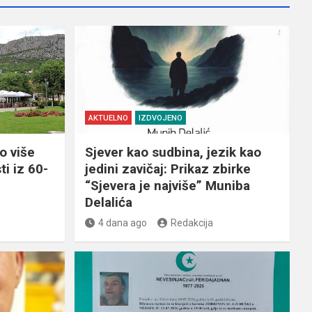
AKTUELNO
IZDVOJENO
o više
Sjever kao sudbina, jezik kao
ti iz 60-
jedini zavičaj: Prikaz zbirke
“Sjevera je najviše” Muniba
Delalića
4 dana ago
Redakcija