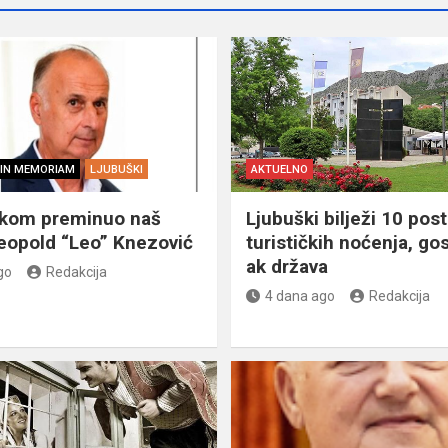
IN MEMORIAM
LJUBUŠKI
AKTUELNO
škom preminuo naš
Ljubuški bilježi 10 post
eopold “Leo” Knezović
turističkih noćenja, gos
ak država
go
Redakcija
4 dana ago
Redakcija