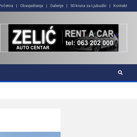
Početna
Obavještenja
Galerije
50 kruna za Ljubuški
Kontakt