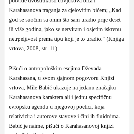
potvrde dvostrukosti čovjekova bića i
Karahasanova traganja za cjelovitim bićem; „Kad
god se suočim sa onim što sam uradio prije deset
ili više godina, jako se nerviram i osjetim iskrenu
netrpeljivost prema tipu koji je to uradio.“ (Knjiga
vrtova, 2008, str. 11)
Pišući o antropološkim esejima Dževada
Karahasana, u svom sjajnom pogovoru Knjizi
vrtova, Mile Babić ukazuje na jedanu značajku
Karahasanova karaktera ali i jednu specifičnu
evropsku agendu u njegovoj poetici, koja
relativizira i autorove stavove i čini ih fluidnima.
Babić je naime, pišući o Karahasanovoj knjizi