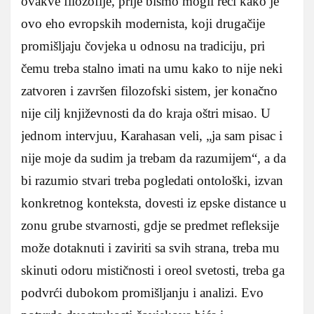
ovakve filozofije, prije bismo mogli reći kako je
ovo eho evropskih modernista, koji drugačije
promišljaju čovjeka u odnosu na tradiciju, pri
čemu treba stalno imati na umu kako to nije neki
zatvoren i završen filozofski sistem, jer konačno
nije cilj književnosti da do kraja oštri misao. U
jednom intervjuu, Karahasan veli, „ja sam pisac i
nije moje da sudim ja trebam da razumijem“, a da
bi razumio stvari treba pogledati ontološki, izvan
konkretnog konteksta, dovesti iz epske distance u
zonu grube stvarnosti, gdje se predmet refleksije
može dotaknuti i zaviriti sa svih strana, treba mu
skinuti odoru mističnosti i oreol svetosti, treba ga
podvrći dubokom promišljanju i analizi. Evo