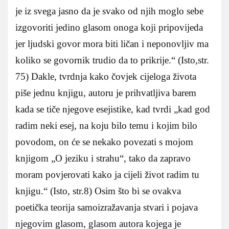
je iz svega jasno da je svako od njih moglo sebe
izgovoriti jedino glasom onoga koji pripovijeda
jer ljudski govor mora biti ličan i neponovljiv ma
koliko se govornik trudio da to prikrije.“ (Isto,str.
75) Dakle, tvrdnja kako čovjek cijeloga života
piše jednu knjigu, autoru je prihvatljiva barem
kada se tiče njegove esejistike, kad tvrdi „kad god
radim neki esej, na koju bilo temu i kojim bilo
povodom, on će se nekako povezati s mojom
knjigom „O jeziku i strahu“, tako da zapravo
moram povjerovati kako ja cijeli život radim tu
knjigu.“ (Isto, str.8) Osim što bi se ovakva
poetička teorija samoizražavanja stvari i pojava
njegovim glasom, glasom autora kojega je