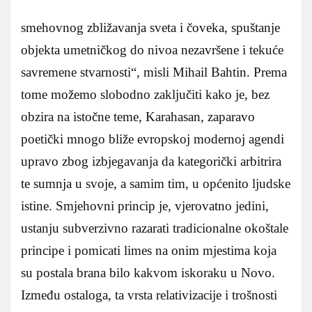
smehovnog zbližavanja sveta i čoveka, spuštanje
objekta umetničkog do nivoa nezavršene i tekuće
savremene stvarnosti“, misli Mihail Bahtin. Prema
tome možemo slobodno zaključiti kako je, bez
obzira na istočne teme, Karahasan, zaparavo
poetički mnogo bliže evropskoj modernoj agendi
upravo zbog izbjegavanja da kategorički arbitrira
te sumnja u svoje, a samim tim, u općenito ljudske
istine. Smjehovni princip je, vjerovatno jedini,
ustanju subverzivno razarati tradicionalne okoštale
principe i pomicati limes na onim mjestima koja
su postala brana bilo kakvom iskoraku u Novo.
Između ostaloga, ta vrsta relativizacije i trošnosti