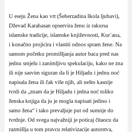
U eseju Žena kao vrt (Šeherzadina škola ljubavi),
Dževad Karahasan opservira ženu iz rakursa
islamske tradicije, islamske književnosti, Kur´ana,
i konačno projicira i vlastiti odnos spram žene. Na
samom početku promišljanja autor baca pred nas
jednu smjelu i zanimljivu spekulaciju, kako ne zna
ili nije sasvim siguran da li je Hiljadu i jednu noć
napisala žena ili čak više njih, ali nešto kasnije
tvrdi da „znam da je Hiljadu i jedna noć toliko
ženska knjiga da ju je mogla napisati jedino i
samo žena“ i tako prevaljuje put od sumnje do
tvrdnje. Od svega najvažniji je poticaj čitaocu da
razmišlja u tom pravcu relativizacije autorstva,