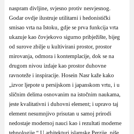
naspram divljine, svjesno protiv nesvjesnog.
Godar ovdje ilustruje utilitarni i hedonistički
smisao vrta na Istoku, gdje se prva funkcija vrta
ukazuje kao čovjekovo sigurno pribježište, bijeg
od surove zbilje u kultivirani prostor, prostor
mirovanja, odmora i kontemplacije, dok se na
drugom nivou izdaje kao prostor duhovne
ravnoteže i inspiracije. Hosein Nasr kaže kako
„izvor ljepote u persijskom i japanskom vrtu, i u
sličnim delima osnovanim na istočnim naukama,
jeste kvalitativni i duhovni element; i upravo taj
element nesumnjivo prisutan u samoj prirodi
nedostaje modernoj nauci kao i rezultati moderne
tehnologije.“ U arhitekturi islamske Perzije, piše