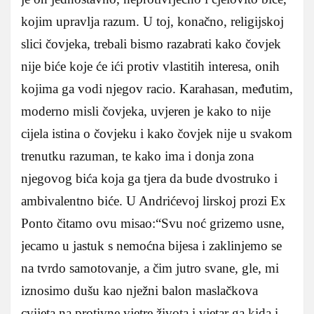
kojim upravlja razum. U toj, konačno, religijskoj
slici čovjeka, trebali bismo razabrati kako čovjek
nije biće koje će ići protiv vlastitih interesa, onih
kojima ga vodi njegov racio. Karahasan, međutim,
moderno misli čovjeka, uvjeren je kako to nije
cijela istina o čovjeku i kako čovjek nije u svakom
trenutku razuman, te kako ima i donja zona
njegovog bića koja ga tjera da bude dvostruko i
ambivalentno biće. U Andrićevoj lirskoj prozi Ex
Ponto čitamo ovu misao:“Svu noć grizemo usne,
jecamo u jastuk s nemoćna bijesa i zaklinjemo se
na tvrdo samotovanje, a čim jutro svane, gle, mi
iznosimo dušu kao nježni balon maslačkova
cvijeta na protivne vjetre života i vjetar ga kida i