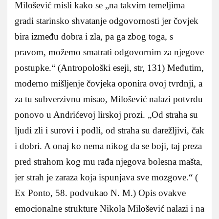
Milošević misli kako se „na takvim temeljima
gradi starinsko shvatanje odgovornosti jer čovjek
bira između dobra i zla, pa ga zbog toga, s
pravom, možemo smatrati odgovornim za njegove
postupke.“ (Antropološki eseji, str, 131) Međutim,
moderno mišljenje čovjeka oponira ovoj tvrdnji, a
za tu subverzivnu misao, Milošević nalazi potvrdu
ponovo u Andrićevoj lirskoj prozi. „Od straha su
ljudi zli i surovi i podli, od straha su darežljivi, čak
i dobri. A onaj ko nema nikog da se boji, taj preza
pred strahom kog mu rađa njegova bolesna mašta,
jer strah je zaraza koja ispunjava sve mozgove.“ (
Ex Ponto, 58. podvukao N. M.) Opis ovakve
emocionalne strukture Nikola Milošević nalazi i na