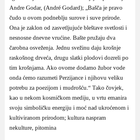
Andre Godar, (André Godard); „Bašča je pravo
čudo u ovom podneblju surove i suve prirode.
Ona je zaklon od zasvetljujuće bleštave svetlosti i
nesnosne dnevne vrućine. Bašte pružaju dva
čarobna osveženja. Jednu svežinu daju krošnje
raskošnog drveća, drugu slatki plodovi dozreli po
tim krošnjama. Ako ovome dodamo žubor vode
onda ćemo razumeti Perzijance i njihovu veliku
potrebu za poezijom i mudrošću.“ Tako čovjek,
kao u nekom kosmičkom mediju, u vrtu emanira
svoju simboličku energiju i moć nad ukroćenom i
kultiviranom prirodom; kultura naspram
nekulture, pitomina