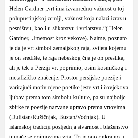
Helen Gardner „vrt ima izvanrednu važnost u toj
polupustinjskoj zemlji, važnost koja nalazi izraz u
pesništvu, kao i u slikarstvu i vrtlarstvu.“( Helen
Gardner, Umetnost kroz vekove). Naime, poznato
je da je vrt simbol zemaljskog raja, svijeta kojemu
je on središte, te raja nebeskog čija je on preslika,
ali je tek u Perziji vrt poprimio, osim kosmičkog i
metafizičko značenje. Prostor persijske poezije i
varirajući motiv njene poetike jeste vrt i čovjekova
ljubav prema tom simbolu kulture, pa su najbolje
zbirke te poezije nazvane upravo prema vrtovima
(Đulistan/Ružičnjak, Bustan/Voćnjak). U
islamskoj tradiciji posljednja stvarnost i blaženstvo
tumače se pojmovima vrta. To je ono onkrajno u