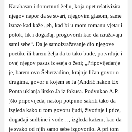
Karahasan i dometnuti želju, koja opet relativizira
njegov napor da se stvari, njegovim glasom, same
izraze kad kaže „eh, kad bi u mom romanu vjetar i
potok, lik i događaj, progovorili kao da izražavaju
sami sebe“. Da je samoizražavanje dio njegove
poetike ili barem želja da to tako bude, potvrđuje i
ovaj njegov pasus iz eseja o ženi; „Pripovijedanje
je, barem ovo Šeherzadino, krajnje ličan govor o
drugima, govor u kojem se Ja (Andrić nakon Ex
Ponta uklanja lirsko Ja iz fokusa. Podvukao A.P.
)što pripovijeda, nastoji potpuno sakriti tako da
izgleda kako u tom govoru ljudi, životinje i ptice,
događaji sudbine i vode…, izgleda kažem, kao da
je svako od njih samo sebe izgovorilo. A pri tom