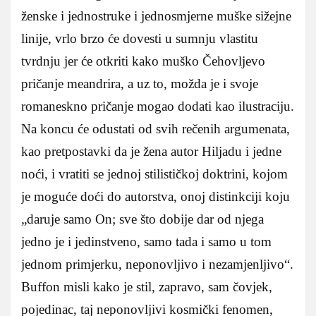
ženske i jednostruke i jednosmjerne muške sižejne
linije, vrlo brzo će dovesti u sumnju vlastitu
tvrdnju jer će otkriti kako muško Čehovljevo
pričanje meandrira, a uz to, možda je i svoje
romaneskno pričanje mogao dodati kao ilustraciju.
Na koncu će odustati od svih rečenih argumenata,
kao pretpostavki da je žena autor Hiljadu i jedne
noći, i vratiti se jednoj stilističkoj doktrini, kojom
je moguće doći do autorstva, onoj distinkciji koju
„daruje samo On; sve što dobije dar od njega
jedno je i jedinstveno, samo tada i samo u tom
jednom primjerku, neponovljivo i nezamjenljivo“.
Buffon misli kako je stil, zapravo, sam čovjek,
pojedinac, taj neponovljivi kosmički fenomen,