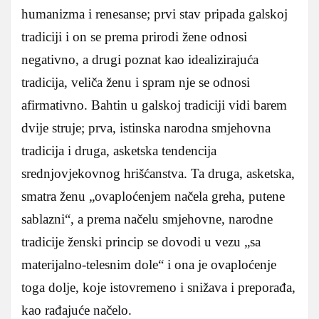
humanizma i renesanse; prvi stav pripada galskoj
tradiciji i on se prema prirodi žene odnosi
negativno, a drugi poznat kao idealizirajuća
tradicija, veliča ženu i spram nje se odnosi
afirmativno. Bahtin u galskoj tradiciji vidi barem
dvije struje; prva, istinska narodna smjehovna
tradicija i druga, asketska tendencija
srednjovjekovnog hrišćanstva. Ta druga, asketska,
smatra ženu „ovaploćenjem načela greha, putene
sablazni“, a prema načelu smjehovne, narodne
tradicije ženski princip se dovodi u vezu „sa
materijalno-telesnim dole“ i ona je ovaploćenje
toga dolje, koje istovremeno i snižava i preporađa,
kao rađajuće načelo.