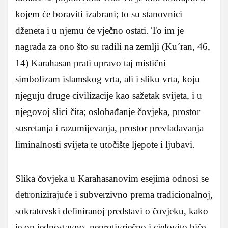
kojem će boraviti izabrani; to su stanovnici
dženeta i u njemu će vječno ostati. To im je
nagrada za ono što su radili na zemlji (Ku´ran, 46,
14) Karahasan prati upravo taj mistični
simbolizam islamskog vrta, ali i sliku vrta, koju
njeguju druge civilizacije kao sažetak svijeta, i u
njegovoj slici čita; oslobađanje čovjeka, prostor
susretanja i razumijevanja, prostor prevladavanja
liminalnosti svijeta te utočište ljepote i ljubavi.
Slika čovjeka u Karahasanovim esejima odnosi se
detronizirajuće i subverzivno prema tradicionalnoj,
sokratovski definiranoj predstavi o čovjeku, kako
je on jednostavno, neprotivrječno i cjelovito biće,