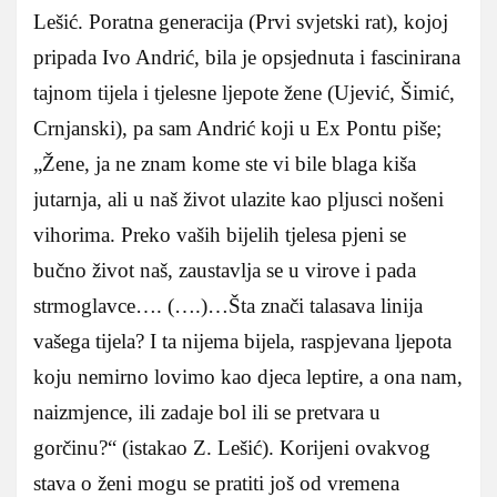
Lešić. Poratna generacija (Prvi svjetski rat), kojoj
pripada Ivo Andrić, bila je opsjednuta i fascinirana
tajnom tijela i tjelesne ljepote žene (Ujević, Šimić,
Crnjanski), pa sam Andrić koji u Ex Pontu piše;
„Žene, ja ne znam kome ste vi bile blaga kiša
jutarnja, ali u naš život ulazite kao pljusci nošeni
vihorima. Preko vaših bijelih tjelesa pjeni se
bučno život naš, zaustavlja se u virove i pada
strmoglavce…. (….)…Šta znači talasava linija
vašega tijela? I ta nijema bijela, raspjevana ljepota
koju nemirno lovimo kao djeca leptire, a ona nam,
naizmjence, ili zadaje bol ili se pretvara u
gorčinu?“ (istakao Z. Lešić). Korijeni ovakvog
stava o ženi mogu se pratiti još od vremena