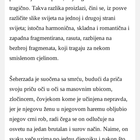
tragično. Takva razlika proizlazi, čini se, iz posve
različite slike svijeta na jednoj i drugoj strani
svijeta; istočna harmonična, skladna i romantična i
zapadna fragmentirana, rasuta, razbijena na
bezbroj fragmenata, koji tragaju za nekom
smislenom cjelinom.
Šeherzada je suočena sa smrću, budući da priča
svoju priču oči u oči sa masovnim ubicom,
zločincem, čovjekom kome je učinjena nepravda,
jer je njegovu ženu u njegovom haremu obljubio
njegov crni rob, radi čega se on odlučuje na
osvetu na jedan brutalan i surov način. Naime, on
svaku veče uzima po jednu djevojku i nakon što