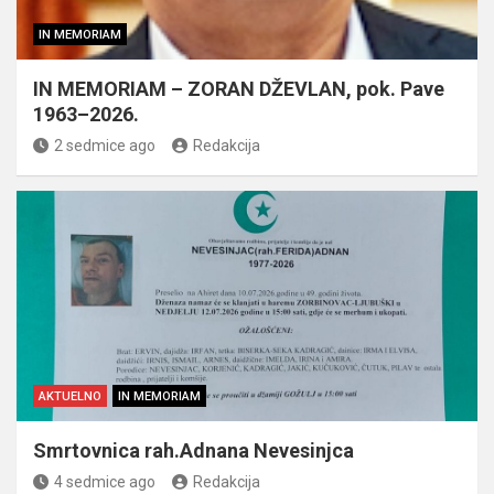
IN MEMORIAM
IN MEMORIAM – ZORAN DŽEVLAN, pok. Pave
1963–2026.
2 sedmice ago
Redakcija
AKTUELNO
IN MEMORIAM
Smrtovnica rah.Adnana Nevesinjca
4 sedmice ago
Redakcija