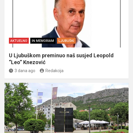
AKTUELNO
IN MEMORIAM
LJUBUŠKI
U Ljubuškom preminuo naš susjed Leopold
“Leo” Knezović
3 dana ago
Redakcija