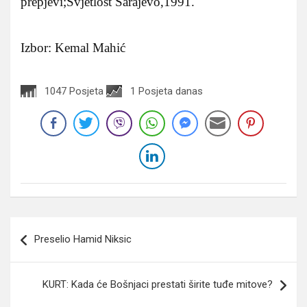
prepjevi;Svjetlost Sarajevo,1991.
Izbor: Kemal Mahić
1047 Posjeta
1 Posjeta danas
Navigacija
Preselio Hamid Niksic
članaka
KURT: Kada će Bošnjaci prestati širite tuđe mitove?