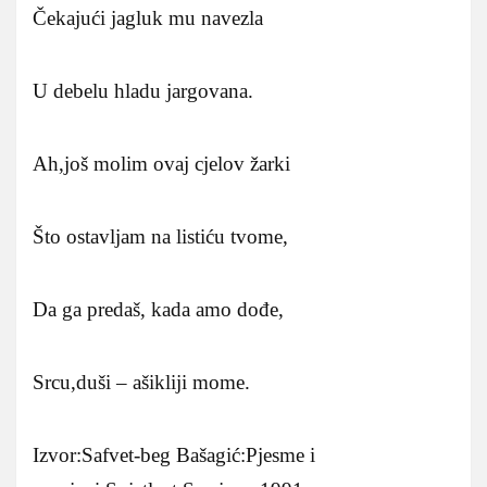
Čekajući jagluk mu navezla
U debelu hladu jargovana.
Ah,još molim ovaj cjelov žarki
Što ostavljam na listiću tvome,
Da ga predaš, kada amo dođe,
Srcu,duši – ašikliji mome.
Izvor:Safvet-beg Bašagić:Pjesme i