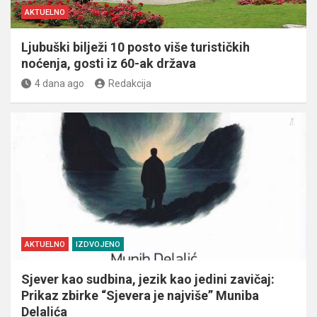
AKTUELNO
Ljubuški bilježi 10 posto više turističkih
noćenja, gosti iz 60-ak država
4 dana ago
Redakcija
AKTUELNO
IZDVOJENO
Sjever kao sudbina, jezik kao jedini zavičaj:
Prikaz zbirke “Sjevera je najviše” Muniba
Delalića