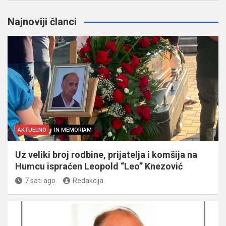
Najnoviji članci
AKTUELNO
IN MEMORIAM
Uz veliki broj rodbine, prijatelja i komšija na
Humcu ispraćen Leopold “Leo” Knezović
7 sati ago
Redakcija