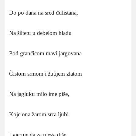
Do po dana na sred đulistana,
Na šiltetu u debelom hladu
Pod grančicom mavi jargovana
Čistom srmom i žutijem zlatom
Na jagluku milo ime piše,
Koje ona žarom srca ljubi
I vjeruje da za njega diše.