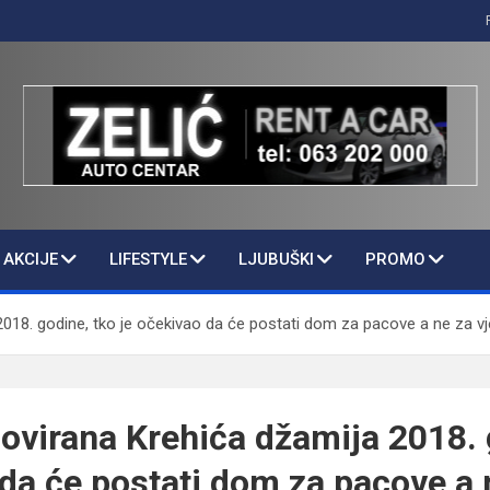
AKCIJE
LIFESTYLE
LJUBUŠKI
PROMO
2018. godine, tko je očekivao da će postati dom za pacove a ne za vj
novirana Krehića džamija 2018. 
 da će postati dom za pacove a 