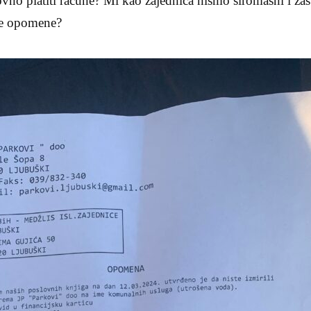
dovno platiti racune? Mi kao zajednica nismo siromasni i zas
lje opomene?