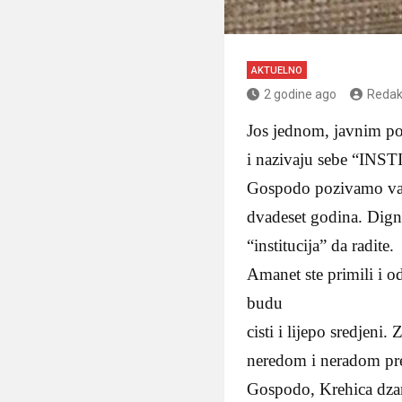
AKTUELNO
2 godine ago
Redak
Jos jednom, javnim po
i nazivaju sebe “INS
Gospodo pozivamo vas A
dvadeset godina. Dignit
“institucija” da radite.
Amanet ste primili i o
budu
cisti i lijepo sredjeni
neredom i neradom pre
Gospodo, Krehica dzam