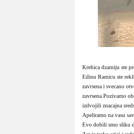
Krehica dzamiju ste pr
Edinu Ramicu ste rekli
zavrsena i svecano otv
zavrsena.Pozivamo oba 
izdvojili znacajna sred
Apeliramo na vasu savj
Evo dobili smo sliku d