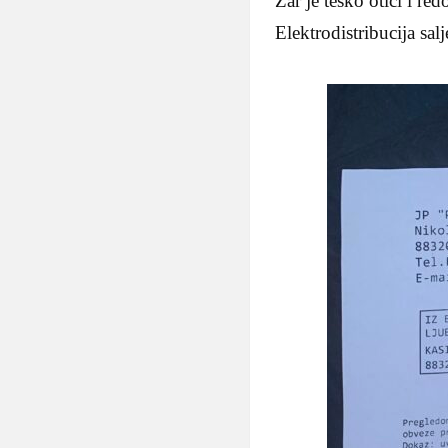
Zar je tesko otici i re
Elektrodistribucija sa