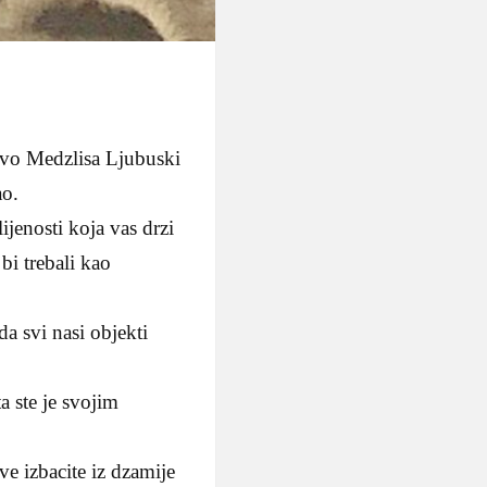
tvo Medzlisa Ljubuski
ao.
jenosti koja vas drzi
bi trebali kao
da svi nasi objekti
a ste je svojim
e izbacite iz dzamije