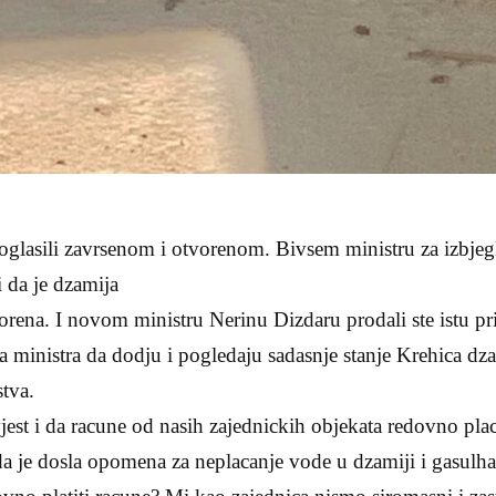
oglasili zavrsenom i otvorenom. Bivsem ministru za izbjegli
 da je dzamija
orena. I novom ministru Nerinu Dizdaru prodali ste istu pr
ministra da dodju i pogledaju sadasnje stanje Krehica dza
stva.
est i da racune od nasih zajednickih objekata redovno plac
a je dosla opomena za neplacanje vode u dzamiji i gasulha