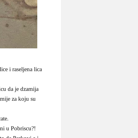
ce i raseljena lica
icu da je dzamija
mije za koju su
ate.
ni u Pobriscu?!