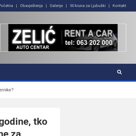
Početna
Obavještenja
Galerije
50 kruna za Ljubuški
Kontakt
ernike?
godine, tko
ne za