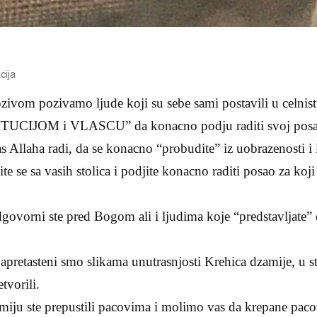
cija
zivom pozivamo ljude koji su sebe sami postavili u celnis
TITUCIJOM i VLASCU” da konacno podju raditi svoj pos
llaha radi, da se konacno “probudite” iz uobrazenosti i li
e se sa vasih stolica i podjite konacno raditi posao za koji 
dgovorni ste pred Bogom ali i ljudima koje “predstavljate” 
. Zapretasteni smo slikama unutrasnjosti Krehica dzamije, u st
tvorili.
iju ste prepustili pacovima i molimo vas da krepane pacov