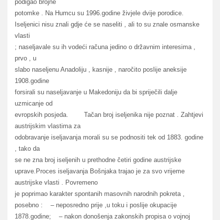
podigao brojne
potomke . Na Humcu su 1996.godine živjele dvije porodice.
Iseljenici nisu znali gdje će se naseliti , ali to su znale osmanske
vlasti
; naseljavale su ih vodeći računa jedino o državnim interesima ,
prvo , u
slabo naseljenu Anadoliju , kasnije , naročito poslije aneksije
1908.godine
forsirali su naseljavanje u Makedoniju da bi spriječili dalje
uzmicanje od
evropskih posjeda. Tačan broj iseljenika nije poznat . Zahtjevi
austrijskim vlastima za
odobravanje iseljavanja morali su se podnositi tek od 1883. godine
, tako da
se ne zna broj iseljenih u prethodne četiri godine austrijske
uprave.Proces iseljavanja Bošnjaka trajao je za svo vrijeme
austrijske vlasti . Povremeno
je poprimao karakter spontanih masovnih narodnih pokreta ,
posebno : – neposredno prije ,u toku i poslije okupacije
1878.godine; – nakon donošenja zakonskih propisa o vojnoj