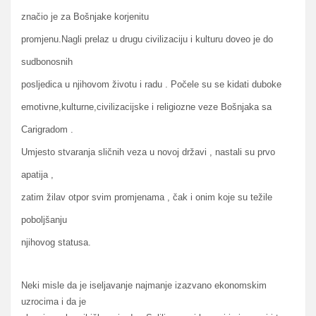
značio je za Bošnjake korjenitu
promjenu.Nagli prelaz u drugu civilizaciju i kulturu doveo je do
sudbonosnih
posljedica u njihovom životu i radu . Počele su se kidati duboke
emotivne,kulturne,civilizacijske i religiozne veze Bošnjaka sa
Carigradom .
Umjesto stvaranja sličnih veza u novoj državi , nastali su prvo
apatija ,
zatim žilav otpor svim promjenama , čak i onim koje su težile
poboljšanju
njihovog statusa.
Neki misle da je iseljavanje najmanje izazvano ekonomskim
uzrocima i da je