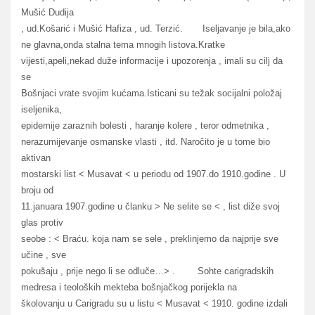
Mušić Dudija
, ud.Košarić i Mušić Hafiza , ud. Terzić. Iseljavanje je bila,ako
ne glavna,onda stalna tema mnogih listova.Kratke
vijesti,apeli,nekad duže informacije i upozorenja , imali su cilj da
se
Bošnjaci vrate svojim kućama.Isticani su težak socijalni položaj
iseljenika,
epidemije zaraznih bolesti , haranje kolere , teror odmetnika ,
nerazumijevanje osmanske vlasti , itd. Naročito je u tome bio
aktivan
mostarski list < Musavat < u periodu od 1907.do 1910.godine . U
broju od
11.januara 1907.godine u članku > Ne selite se < , list diže svoj
glas protiv
seobe : < Braću. koja nam se sele , preklinjemo da najprije sve
učine , sve
pokušaju , prije nego li se odluče…> . Sohte carigradskih
medresa i teoloških mekteba bošnjačkog porijekla na
školovanju u Carigradu su u listu < Musavat < 1910. godine izdali