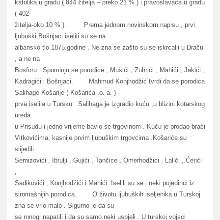
katolika u gradu ( 844 žitelja – preko 21 % ) i pravoslavaca u gradu
( 402
žitelja-oko 10 % ) . Prema jednom novinskom napisu , prvi
ljubuški Bošnjaci iselili su se na
albansko tlo 1875.godine . Ne zna se zašto su se iskrcalii u Draču
, a ne na
Bosforu . Spominju se porodice , Mušići , Zuhrići , Mahići , Jakići ,
Kadragići i Bošnjaci. Mahmud Konjhodžić tvrdi da se porodica
Salihage Košarije ( Košarića ,o. a. )
prva iselila u Tursku . Salihaga je izgradio kuću ,u blizini kotarskog
ureda
u Prisudu i jedno vrijeme bavio se trgovinom . Kuću je prodao braći
Vitkovićima, kasnije prvim ljubuškim trgovcima .Košariće su
slijedili
Semizovići , Ibrulji , Gujići , Tančice , Omerhodžići , Lalići , Ćerići
,
Sadikovići , Konjhodžići i Mahići .Iselili su se i neki pojedinci iz
siromašnijih porodica. O životu ljubuških iseljenika u Turskoj
zna se vrlo malo . Sigurno je da su
se mnogi napatili i da su samo neki uspjeli . U turskoj vojsci