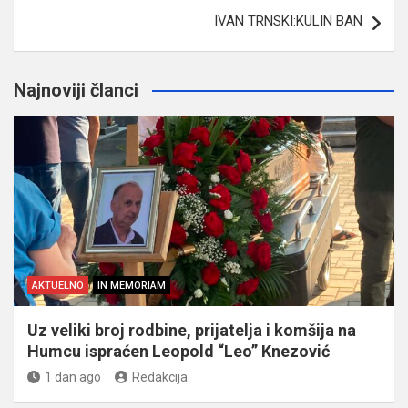
IVAN TRNSKI:KULIN BAN
Najnoviji članci
AKTUELNO
IN MEMORIAM
Uz veliki broj rodbine, prijatelja i komšija na
Humcu ispraćen Leopold “Leo” Knezović
1 dan ago
Redakcija