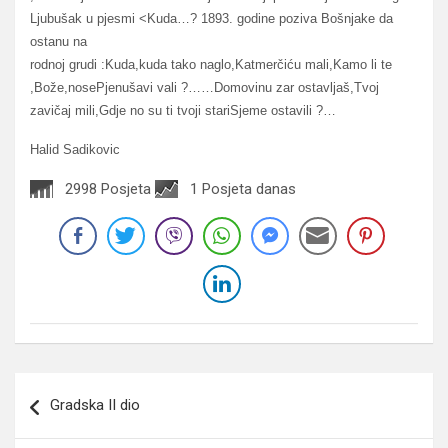
Ljubušak u pjesmi <Kuda…? 1893. godine poziva Bošnjake da
ostanu na
rodnoj grudi :Kuda,kuda tako naglo,Katmerčiću mali,Kamo li te
,Bože,nosePjenušavi vali ?……Domovinu zar ostavljaš,Tvoj
zavičaj mili,Gdje no su ti tvoji stariSjeme ostavili ?…
Halid Sadikovic
2998 Posjeta
1 Posjeta danas
Navigacija
Gradska II dio
članaka