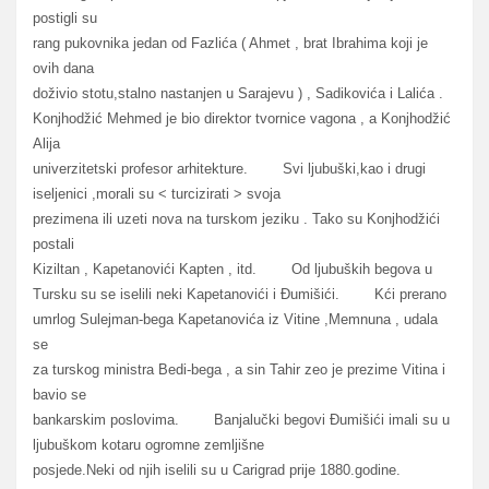
postigli su
rang pukovnika jedan od Fazlića ( Ahmet , brat Ibrahima koji je
ovih dana
doživio stotu,stalno nastanjen u Sarajevu ) , Sadikovića i Lalića .
Konjhodžić Mehmed je bio direktor tvornice vagona , a Konjhodžić
Alija
univerzitetski profesor arhitekture. Svi ljubuški,kao i drugi
iseljenici ,morali su < turcizirati > svoja
prezimena ili uzeti nova na turskom jeziku . Tako su Konjhodžići
postali
Kiziltan , Kapetanovići Kapten , itd. Od ljubuških begova u
Tursku su se iselili neki Kapetanovići i Đumišići. Kći prerano
umrlog Sulejman-bega Kapetanovića iz Vitine ,Memnuna , udala
se
za turskog ministra Bedi-bega , a sin Tahir zeo je prezime Vitina i
bavio se
bankarskim poslovima. Banjalučki begovi Đumišići imali su u
ljubuškom kotaru ogromne zemljišne
posjede.Neki od njih iselili su u Carigrad prije 1880.godine.