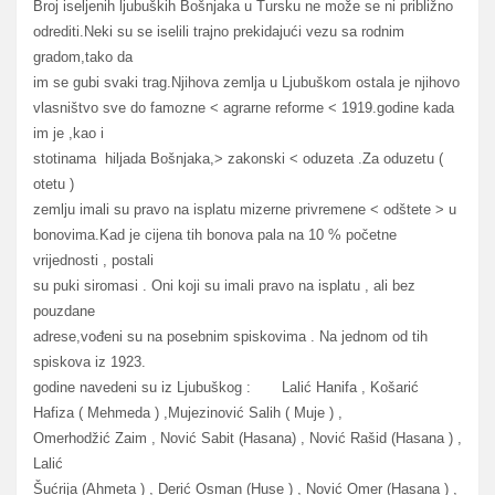
Broj iseljenih ljubuških Bošnjaka u Tursku ne može se ni približno
odrediti.Neki su se iselili trajno prekidajući vezu sa rodnim
gradom,tako da
im se gubi svaki trag.Njihova zemlja u Ljubuškom ostala je njihovo
vlasništvo sve do famozne < agrarne reforme < 1919.godine kada
im je ,kao i
stotinama hiljada Bošnjaka,> zakonski < oduzeta .Za oduzetu (
otetu )
zemlju imali su pravo na isplatu mizerne privremene < odštete > u
bonovima.Kad je cijena tih bonova pala na 10 % početne
vrijednosti , postali
su puki siromasi . Oni koji su imali pravo na isplatu , ali bez
pouzdane
adrese,vođeni su na posebnim spiskovima . Na jednom od tih
spiskova iz 1923.
godine navedeni su iz Ljubuškog : Lalić Hanifa , Košarić
Hafiza ( Mehmeda ) ,Mujezinović Salih ( Muje ) ,
Omerhodžić Zaim , Nović Sabit (Hasana) , Nović Rašid (Hasana ) ,
Lalić
Šućrija (Ahmeta ) , Derić Osman (Huse ) , Nović Omer (Hasana ) ,