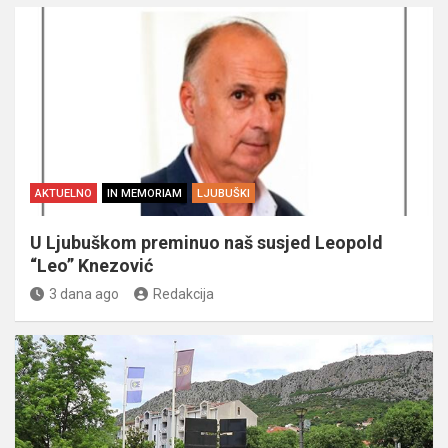
AKTUELNO
IN MEMORIAM
LJUBUŠKI
U Ljubuškom preminuo naš susjed Leopold
“Leo” Knezović
3 dana ago
Redakcija