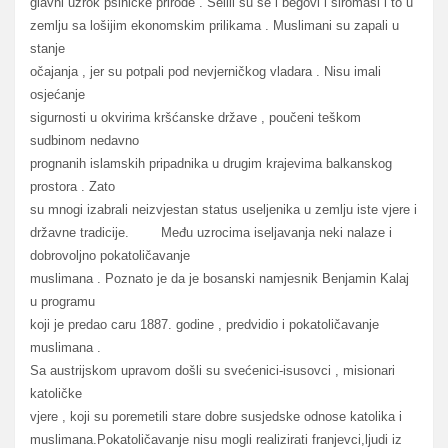
glavni uzrok psihičke prirode . Selili su se i begovi i siromasi i to u
zemlju sa lošijim ekonomskim prilikama . Muslimani su zapali u
stanje
očajanja , jer su potpali pod nevjerničkog vladara . Nisu imali
osjećanje
sigurnosti u okvirima kršćanske države , poučeni teškom
sudbinom nedavno
prognanih islamskih pripadnika u drugim krajevima balkanskog
prostora . Zato
su mnogi izabrali neizvjestan status useljenika u zemlju iste vjere i
državne tradicije. Među uzrocima iseljavanja neki nalaze i
dobrovoljno pokatoličavanje
muslimana . Poznato je da je bosanski namjesnik Benjamin Kalaj
u programu
koji je predao caru 1887. godine , predvidio i pokatoličavanje
muslimana .
Sa austrijskom upravom došli su svećenici-isusovci , misionari
katoličke
vjere , koji su poremetili stare dobre susjedske odnose katolika i
muslimana.Pokatoličavanje nisu mogli realizirati franjevci,ljudi iz