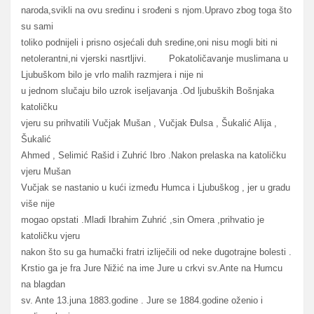
naroda,svikli na ovu sredinu i srođeni s njom.Upravo zbog toga što
su sami
toliko podnijeli i prisno osjećali duh sredine,oni nisu mogli biti ni
netolerantni,ni vjerski nasrtljivi. Pokatoličavanje muslimana u
Ljubuškom bilo je vrlo malih razmjera i nije ni
u jednom slučaju bilo uzrok iseljavanja .Od ljubuških Bošnjaka
katoličku
vjeru su prihvatili Vučjak Mušan , Vučjak Đulsa , Šukalić Alija ,
Šukalić
Ahmed , Selimić Rašid i Zuhrić Ibro .Nakon prelaska na katoličku
vjeru Mušan
Vučjak se nastanio u kući između Humca i Ljubuškog , jer u gradu
više nije
mogao opstati .Mladi Ibrahim Zuhrić ,sin Omera ,prihvatio je
katoličku vjeru
nakon što su ga humački fratri izliječili od neke dugotrajne bolesti .
Krstio ga je fra Jure Nižić na ime Jure u crkvi sv.Ante na Humcu
na blagdan
sv. Ante 13.juna 1883.godine . Jure se 1884.godine oženio i