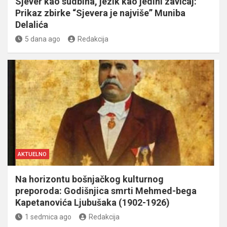
Sjever kao sudbina, jezik kao jedini zavičaj:
Prikaz zbirke “Sjevera je najviše” Muniba
Delalića
5 dana ago
Redakcija
AKTUELNO
Na horizontu bošnjačkog kulturnog
preporoda: Godišnjica smrti Mehmed-bega
Kapetanovića Ljubušaka (1902-1926)
1 sedmica ago
Redakcija