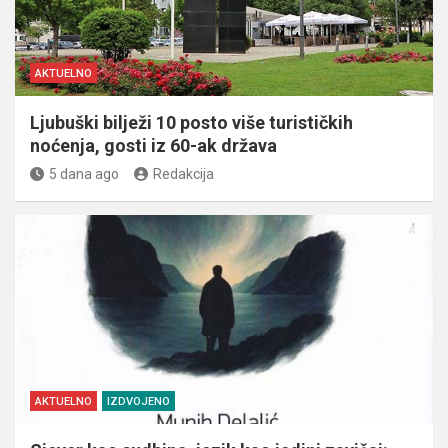
AKTUELNO
Ljubuški bilježi 10 posto više turističkih
noćenja, gosti iz 60-ak država
5 dana ago
Redakcija
AKTUELNO
IZDVOJENO