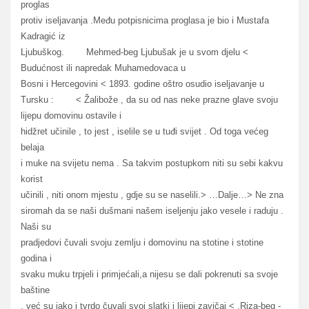
proglas
protiv iseljavanja .Među potpisnicima proglasa je bio i Mustafa
Kadragić iz
Ljubuškog. Mehmed-beg Ljubušak je u svom djelu <
Budućnost ili napredak Muhamedovaca u
Bosni i Hercegovini < 1893. godine oštro osudio iseljavanje u
Tursku : < Žalibože , da su od nas neke prazne glave svoju
lijepu domovinu ostavile i
hidžret učinile , to jest , iselile se u tuđi svijet . Od toga većeg
belaja
i muke na svijetu nema . Sa takvim postupkom niti su sebi kakvu
korist
učinili , niti onom mjestu , gdje su se naselili.> …Dalje…> Ne zna
siromah da se naši dušmani našem iseljenju jako vesele i raduju .
Naši su
pradjedovi čuvali svoju zemlju i domovinu na stotine i stotine
godina i
svaku muku trpjeli i primjećali,a nijesu se dali pokrenuti sa svoje
baštine
, već su jako i tvrdo čuvali svoj slatki i lijepi zavičaj < .Riza-beg -