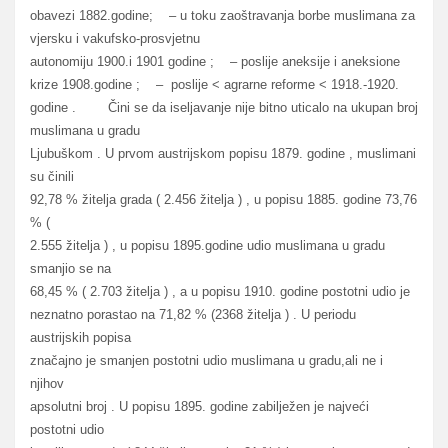
obavezi 1882.godine; – u toku zaoštravanja borbe muslimana za
vjersku i vakufsko-prosvjetnu
autonomiju 1900.i 1901 godine ; – poslije aneksije i aneksione
krize 1908.godine ; – poslije < agrarne reforme < 1918.-1920.
godine . Čini se da iseljavanje nije bitno uticalo na ukupan broj
muslimana u gradu
Ljubuškom . U prvom austrijskom popisu 1879. godine , muslimani
su činili
92,78 % žitelja grada ( 2.456 žitelja ) , u popisu 1885. godine 73,76
% (
2.555 žitelja ) , u popisu 1895.godine udio muslimana u gradu
smanjio se na
68,45 % ( 2.703 žitelja ) , a u popisu 1910. godine postotni udio je
neznatno porastao na 71,82 % (2368 žitelja ) . U periodu
austrijskih popisa
značajno je smanjen postotni udio muslimana u gradu,ali ne i
njihov
apsolutni broj . U popisu 1895. godine zabilježen je najveći
postotni udio