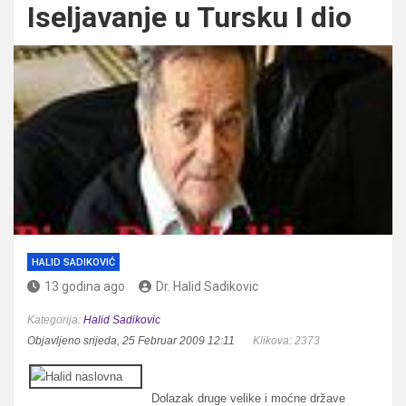
Iseljavanje u Tursku I dio
HALID SADIKOVIĆ
13 godina ago
Dr. Halid Sadikovic
Kategorija:
Halid Sadikovic
Objavljeno srijeda, 25 Februar 2009 12:11
Klikova: 2373
Dolazak druge velike i moćne države