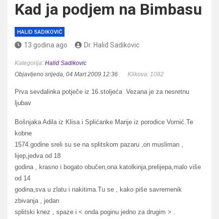
Kad ja podjem na Bimbasu
HALID SADIKOVIĆ
13 godina ago
Dr. Halid Sadikovic
Kategorija:
Halid Sadikovic
Objavljeno srijeda, 04 Mart 2009 12:36
Klikova: 1082
Prva sevdalinka potječe iz 16.stoljeća .Vezana je za nesretnu
ljubav
Bošnjaka Adila iz Klisa i Splićanke Marije iz porodice Vornić.Te
kobne
1574.godine sreli su se na splitskom pazaru ,on musliman ,
lijep,jedva od 18
godina , krasno i bogato obučen,ona katolkinja,prelijepa,malo više
od 14
godina,sva u zlatu i nakitima.Tu se , kako piše savremenik
zbivanja , jedan
splitski knez , spaze i < onda poginu jedno za drugim > .