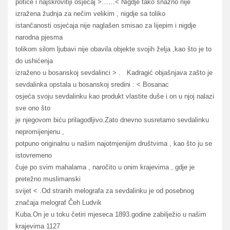
potiče i najskrovitiji osjećaj >……< Nigdje tako snažno nije
izražena žudnja za nečim velikim , nigdje sa toliko
istančanosti osjećaja nije naglašen smisao za lijepim i nigdje
narodna pjesma
tolikom silom ljubavi nije obavila objekte svojih želja ,kao što je to
do ushićenja
izraženo u bosanskoj sevdalinci > . Kadragić objašnjava zašto je
sevdalinka opstala u bosanskoj sredini : < Bosanac
osjeća svoju sevdalinku kao produkt vlastite duše i on u njoj nalazi
sve ono što
je njegovom biću prilagodljivo.Zato dnevno susretamo sevdalinku
nepromijenjenu ,
potpuno originalnu u našim najotmjenijim društvima , kao što ju se
istovremeno
čuje po svim mahalama , naročito u onim krajevima , gdje je
pretežno muslimanski
svijet < .Od stranih melografa za sevdalinku je od posebnog
značaja melograf Čeh Ludvik
Kuba.On je u toku četiri mjeseca 1893.godine zabilježio u našim
krajevima 1127