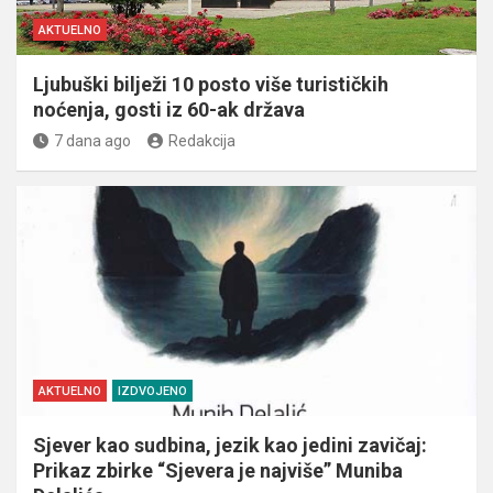
AKTUELNO
Ljubuški bilježi 10 posto više turističkih
noćenja, gosti iz 60-ak država
7 dana ago
Redakcija
AKTUELNO
IZDVOJENO
Sjever kao sudbina, jezik kao jedini zavičaj:
Prikaz zbirke “Sjevera je najviše” Muniba