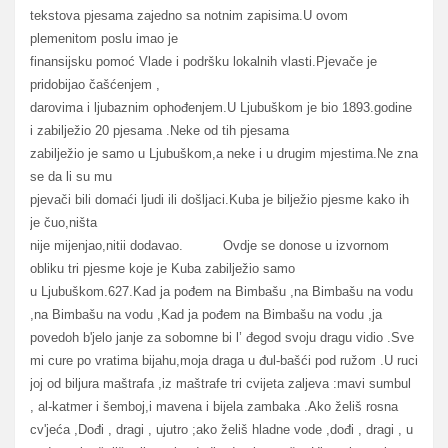
tekstova pjesama zajedno sa notnim zapisima.U ovom
plemenitom poslu imao je
finansijsku pomoć Vlade i podršku lokalnih vlasti.Pjevače je
pridobijao čašćenjem ,
darovima i ljubaznim ophođenjem.U Ljubuškom je bio 1893.godine
i zabilježio 20 pjesama .Neke od tih pjesama
zabilježio je samo u Ljubuškom,a neke i u drugim mjestima.Ne zna
se da li su mu
pjevači bili domaći ljudi ili došljaci.Kuba je bilježio pjesme kako ih
je čuo,ništa
nije mijenjao,nitii dodavao. Ovdje se donose u izvornom
obliku tri pjesme koje je Kuba zabilježio samo
u Ljubuškom.627.Kad ja pođem na Bimbašu ,na Bimbašu na vodu
,na Bimbašu na vodu ,Kad ja pođem na Bimbašu na vodu ,ja
povedoh b'jelo janje za sobomne bi l’ đegod svoju dragu vidio .Sve
mi cure po vratima bijahu,moja draga u đul-bašći pod ružom .U ruci
joj od biljura maštrafa ,iz maštrafe tri cvijeta zaljeva :mavi sumbul
, al-katmer i šemboj,i mavena i bijela zambaka .Ako želiš rosna
cv'jeća ,Dođi , dragi , ujutro ;ako želiš hladne vode ,dođi , dragi , u