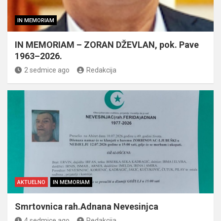
IN MEMORIAM
IN MEMORIAM – ZORAN DŽEVLAN, pok. Pave
1963–2026.
2 sedmice ago
Redakcija
AKTUELNO
IN MEMORIAM
Smrtovnica rah.Adnana Nevesinjca
4 sedmice ago
Redakcija