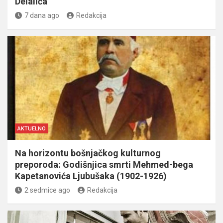
Delalića
7 dana ago
Redakcija
AKTUELNO
Na horizontu bošnjačkog kulturnog
preporoda: Godišnjica smrti Mehmed-bega
Kapetanovića Ljubušaka (1902-1926)
2 sedmice ago
Redakcija