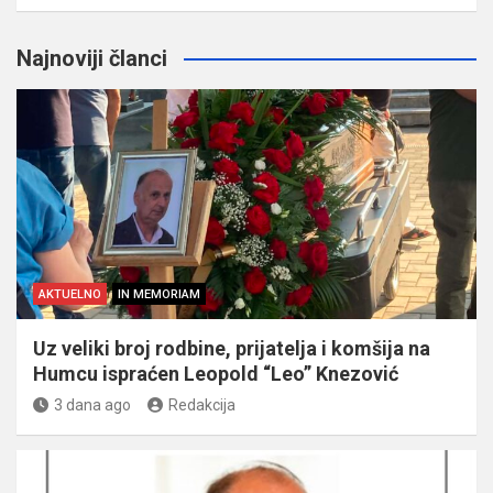
Najnoviji članci
AKTUELNO
IN MEMORIAM
Uz veliki broj rodbine, prijatelja i komšija na
Humcu ispraćen Leopold “Leo” Knezović
3 dana ago
Redakcija