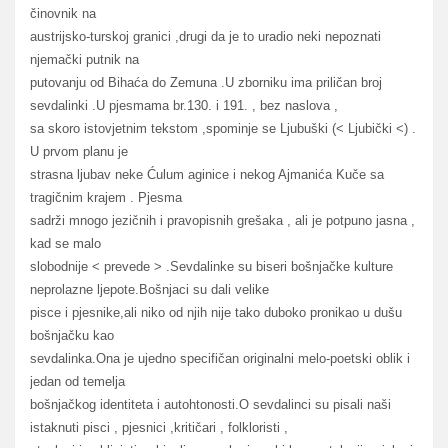
činovnik na
austrijsko-turskoj granici ,drugi da je to uradio neki nepoznati
njemački putnik na
putovanju od Bihaća do Zemuna .U zborniku ima priličan broj
sevdalinki .U pjesmama br.130. i 191. , bez naslova ,
sa skoro istovjetnim tekstom ,spominje se Ljubuški (< Ljubički <) .
U prvom planu je
strasna ljubav neke Ćulum aginice i nekog Ajmanića Kuče sa
tragičnim krajem . Pjesma
sadrži mnogo jezičnih i pravopisnih grešaka , ali je potpuno jasna ,
kad se malo
slobodnije < prevede > .Sevdalinke su biseri bošnjačke kulture
neprolazne ljepote.Bošnjaci su dali velike
pisce i pjesnike,ali niko od njih nije tako duboko pronikao u dušu
bošnjačku kao
sevdalinka.Ona je ujedno specifičan originalni melo-poetski oblik i
jedan od temelja
bošnjačkog identiteta i autohtonosti.O sevdalinci su pisali naši
istaknuti pisci , pjesnici ,kritičari , folkloristi ,