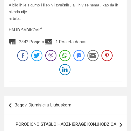
A bilo ih je sigurno i lijepih i zvučnih , ali ih više nema , kao da ih
nikada nije
ni bilo…
HALID SADIKOVIĆ
2342 Posjeta
1 Posjeta danas
Navigacija
Begovi Djumisici u Ljubuskom
članaka
PORODIČNO STABLO HADŽI-IBRAGE KONJHODŽIĆA