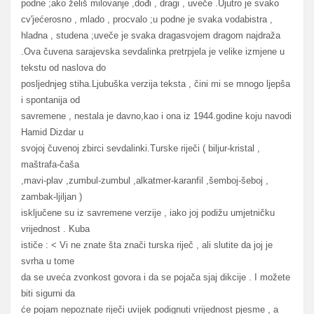
podne ;ako želiš milovanje ,dođi , dragi , uveče .Ujutro je svako
cv'jećerosno , mlado , procvalo ;u podne je svaka vodabistra ,
hladna , studena ;uveče je svaka dragasvojem dragom najdraža
.Ova čuvena sarajevska sevdalinka pretrpjela je velike izmjene u
tekstu od naslova do
posljednjeg stiha.Ljubuška verzija teksta , čini mi se mnogo ljepša
i spontanija od
savremene , nestala je davno,kao i ona iz 1944.godine koju navodi
Hamid Dizdar u
svojoj čuvenoj zbirci sevdalinki.Turske riječi ( biljur-kristal ,
maštrafa-čaša
,mavi-plav ,zumbul-zumbul ,alkatmer-karanfil ,šemboj-šeboj ,
zambak-ljiljan )
isključene su iz savremene verzije , iako joj podižu umjetničku
vrijednost . Kuba
ističe : < Vi ne znate šta znači turska riječ , ali slutite da joj je
svrha u tome
da se uveća zvonkost govora i da se pojača sjaj dikcije . I možete
biti sigurni da
će pojam nepoznate riječi uvijek podignuti vrijednost pjesme , a