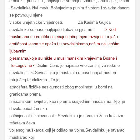
etnolozi i publicisti , objavljene su brojne zbirke , antologije , izbori
.Sevdalinka živi među Bošnjacima punim životom i svakim danom
se potvrđuju njene
visoke umjetničke vrijednosti. Za Kasima Gujića
sevdalinke su naše najljepše ljubavne pjesme :
> Kod
muslimana su erotički osjećaji u jačoj mjeri razvijeni.Ta jača
erotičnost jasno se opaža i u sevdalinkama,našim najljepšim
ljubavnim
pjesmama,koje su nikle u muslimanskim krajevima Bosne i
Hercegovine < .
Salim Ćerić je napisao vrlo zanimljive retke o
sevdalinci : < Sevdalinka je nastajala u posebnoj atmosferi
ratujućeg feudalizma . To je
atmosfera fizičke nesigurnosti zbog mobilnosti u borbi na
granicama prema
hrišćanskom svijetu , kao i prema susjednim hrišćanima .Njoj je
davala pečat ženska
počinjenost i izolovanost . Sevdalinku je stvarala žena koja iza
rešetaka čeka
voljenog muškarca koji je otišao na vojnu.Sevdalinku je stvarao
muškarac koji