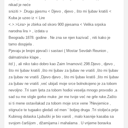
nikad je neće
sniziti > .Drugu pjesmu < Djevo , djevo , što mi ljubav kratiš <
Kuba je uzeo iz < Lire
<.>.>Lira> je zbirka od skoro 900 pjesama < Velika srpska
narodna lira > , izdata u
Beogradu 1878. godine . Ne zna se njen kazivač , niti kako je
tamo dospjela .
Pjevaju je brojni pjevači i sastavi ( Mostar Sevdah Reunion ,
dalmatinske klape ,
itd ) , ali niko tako dobro kao Zaim Imamović.298.Djevo , djevo ,
što mi ljubav kratiš ,što mi ljubav za ljubav ne vratiš ,što mi ljubav
za ljubav ne vratiš ,Djevo djevo , što mi ljubav kratiš ,što mi ljubav
za ljubav ne vratiš ,već ubijaš moje srce bolnokojeno je za tobom
nevoljno .Tri sam ljeta za tobom hodioi veselja mnogo provodio ,a
sad su me stigle gorke muke ,jer me tvoje već ne grle ruke.Zašto
si ti mene ostavilakad za tobom moje srce vene ?Nevjernice ,
stignuće te tugaako gledaš od men ‘ boljeg druga .Tri stoljeća prije
Kubinog dolaska Ljubuški je bio varoš , malo kasnije kasaba sa
svojom čaršijom , džamijama i mahalama . U vrijeme boravka