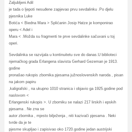
Zaljubljeni Adil
je tada o ljepoti nesuđene zapjevao prvu sevdalinku .Po djelu
pjesnika Luke
Botića < Biedna Mara > Splićanin Josip Hatze je komponirao
operu < Adel i
Mara < .Možda su fragmenti te prve sevdalinke sačuvani u toj
operi.
Sevdalinka se razvijala u kontinuitetu sve do danas.U biblioteci
njemačkog grada Erlangena slavista Gerhard Gezeman je 1913.
godine
pronašao rukopis zbornika pjesama južnoslovenskih naroda , pisan
na jakom papiru
,kaligrafski , na ukupno 1010 stranica i objavio ga 1925.godine pod
naslovom <
Erlangenski rukopis >. U zborniku se nalazi 217 lirskih i epskih
pjesama . Ne zna se
autor zbornika , mjesto bilježenja , niti kazivači pjesama . Neki
tvrde da je te
pjesme skupljao i zapisivao oko 1720.godine jedan austrijski