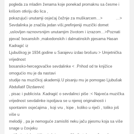
pogleda za mladim ženama koje ponekad promaknu sa česme i
krišom otkriju dio lica ,
pokazujući unutarnji osjećaj čežnje za muškarcem…> …>
Sevdalinka je značila jedan viši,prefinjeniji muzički domet
,uslovljen raznovrsnijim unutarnjim životom i izrazom…>Poznati
pjevač bosanskih ,makedonskih i dalmatinskih pjesama Hasan
Kadragić iz
Ljubuškog je 1934.godine u Sarajevu izdao brošuru > Umjetnička
vrijednost
bosansko-hercegovačke sevdalinke < .Prihod od te knjižice
omogućio mu je da nastavi
studije na muzičkoj akademiji.U pisanju mu je pomogao Ljubušak
Abdullatif Dizdarević
, pisac i publicista .Kadragić o sevdalinci piše :< Najveća muzička
vrijednost sevdalinke ispoljava se u njenoj originalnosti i
spontanim osjećajima , koji vru , kipe , koliko u riječi , toliko još
više u
melodiji , pa je nemoguće zamisliti neku jaču pjesmu koja sa više
snage u čovjeku