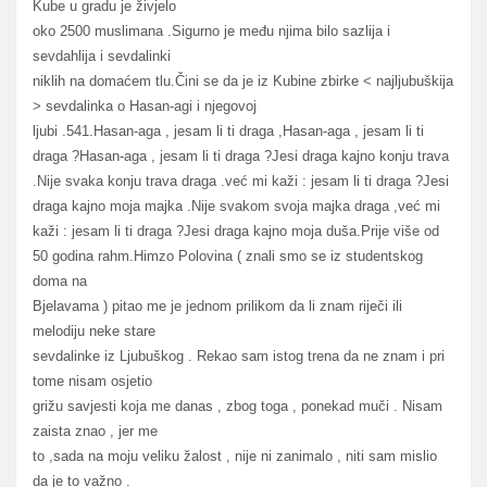
Kube u gradu je živjelo
oko 2500 muslimana .Sigurno je među njima bilo sazlija i
sevdahlija i sevdalinki
niklih na domaćem tlu.Čini se da je iz Kubine zbirke < najljubuškija
> sevdalinka o Hasan-agi i njegovoj
ljubi .541.Hasan-aga , jesam li ti draga ,Hasan-aga , jesam li ti
draga ?Hasan-aga , jesam li ti draga ?Jesi draga kajno konju trava
.Nije svaka konju trava draga .već mi kaži : jesam li ti draga ?Jesi
draga kajno moja majka .Nije svakom svoja majka draga ,već mi
kaži : jesam li ti draga ?Jesi draga kajno moja duša.Prije više od
50 godina rahm.Himzo Polovina ( znali smo se iz studentskog
doma na
Bjelavama ) pitao me je jednom prilikom da li znam riječi ili
melodiju neke stare
sevdalinke iz Ljubuškog . Rekao sam istog trena da ne znam i pri
tome nisam osjetio
grižu savjesti koja me danas , zbog toga , ponekad muči . Nisam
zaista znao , jer me
to ,sada na moju veliku žalost , nije ni zanimalo , niti sam mislio
da je to važno .