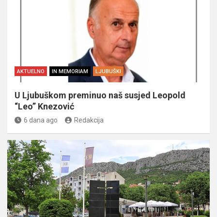
AKTUELNO
IN MEMORIAM
LJUBUŠKI
U Ljubuškom preminuo naš susjed Leopold
“Leo” Knezović
6 dana ago
Redakcija