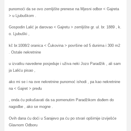
punomoći da se ovo zemljište prenese na Mjesni odbor < Gajreta
> u Ljubuškom .
Gospodin Lalić je darovao < Gajretu > zemljište gr. ul. br. 1889 , k.
o. Ljubuški ,
kč br.1008/2 oranica < Čukovina > površine od 5 dunima i 300 m2
. Ostale nekretnine
u izvatku navedene posjeduje i uživa neki Jozo Paradžik , ali sam
ja Laliću pisao ,
ako mi se i na ove nekretnine punomoć ishodi , pa kao nekretnine
na < Gajret > pređu
, onda ću pokušavati da sa pomenutim Paradžikom dođem do
nagodbe , ako se mogne .
Ovih dana ću doći u Sarajevo pa ću po stvari opširnije izviješće
Glavnom Odboru