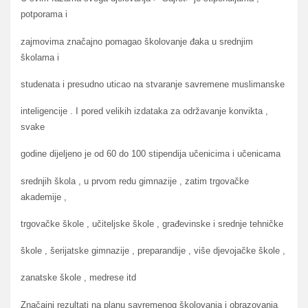
potporama i
zajmovima značajno pomagao školovanje đaka u srednjim
školama i
studenata i presudno uticao na stvaranje savremene muslimanske
inteligencije . I pored velikih izdataka za održavanje konvikta ,
svake
godine dijeljeno je od 60 do 100 stipendija učenicima i učenicama
srednjih škola , u prvom redu gimnazije , zatim trgovačke
akademije ,
trgovačke škole , učiteljske škole , građevinske i srednje tehničke
škole , šerijatske gimnazije , preparandije , više djevojačke škole ,
zanatske škole , medrese itd
Značajni rezultati na planu savremenog školovanja i obrazovanja