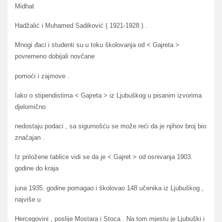
Midhat
Hadžalić i Muhamed Sadiković ( 1921-1928.) .
Mnogi đaci i studenti su u toku školovanja od < Gajreta >
povremeno dobijali novčane
pomoći i zajmove .
Iako o stipendistima < Gajreta > iz Ljubuškog u pisanim izvorima
djelomično
nedostaju podaci , sa sigurnošću se može reći da je njihov broj bio
značajan .
Iz priložene tablice vidi se da je < Gajret > od osnivanja 1903.
godine do kraja
juna 1935. godine pomagao i školovao 148 učenika iz Ljubuškog ,
najviše u
Hercegovini , poslije Mostara i Stoca . Na tom mjestu je Ljubuški i