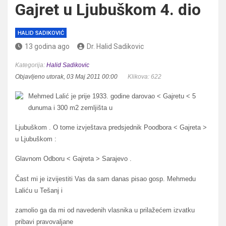
Gajret u Ljubuškom 4. dio
HALID SADIKOVIĆ
13 godina ago
Dr. Halid Sadikovic
Kategorija:
Halid Sadikovic
Objavljeno utorak, 03 Maj 2011 00:00
Klikova: 622
Mehmed Lalić je prije 1933. godine darovao < Gajretu < 5
dunuma i 300 m2 zemljišta u
Ljubuškom . O tome izvještava predsjednik Poodbora < Gajreta >
u Ljubuškom :
Glavnom Odboru < Gajreta > Sarajevo .
Čast mi je izvijestiti Vas da sam danas pisao gosp. Mehmedu
Laliću u Tešanj i
zamolio ga da mi od navedenih vlasnika u prilažećem izvatku
pribavi pravovaljane