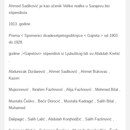
Ahmed Sadiković je kao učenik Velike realke u Sarajevu bio
stipendista
1913. godine .
Prema < Spomenici dvadesetpetogodišnjice < Gajreta > od 1903.
do 1928.
godine ,>Gajretovi> stipendisti iz Ljubuškog bili su:Abdulah Krehić
,
Abdurezak Dizdarević , Ahmet Sadiković , Ahmet Bukovac ,
Kasim
Mujezinović , Ibrahim Fazlinović , Alija Fazlinović , Mehmed Bilal ,
Mustafa Češko , Bećir Dorocić , Mustafa Kadragić , Salih Bilal ,
Muhamed
Dalipagić , Salih Lalić , Abdulah Konjhodžić , Salih Fazlinović ,