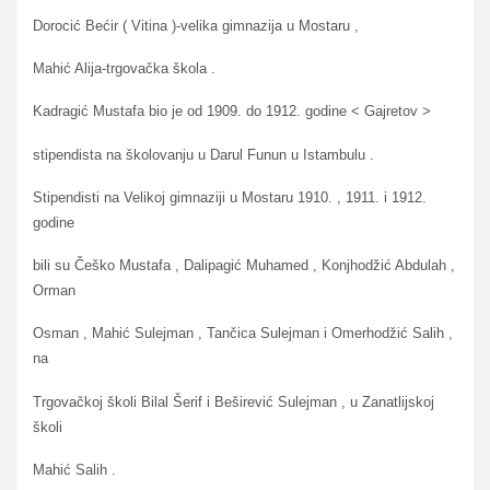
Dorocić Bećir ( Vitina )-velika gimnazija u Mostaru ,
Mahić Alija-trgovačka škola .
Kadragić Mustafa bio je od 1909. do 1912. godine < Gajretov >
stipendista na školovanju u Darul Funun u Istambulu .
Stipendisti na Velikoj gimnaziji u Mostaru 1910. , 1911. i 1912.
godine
bili su Češko Mustafa , Dalipagić Muhamed , Konjhodžić Abdulah ,
Orman
Osman , Mahić Sulejman , Tančica Sulejman i Omerhodžić Salih ,
na
Trgovačkoj školi Bilal Šerif i Beširević Sulejman , u Zanatlijskoj
školi
Mahić Salih .