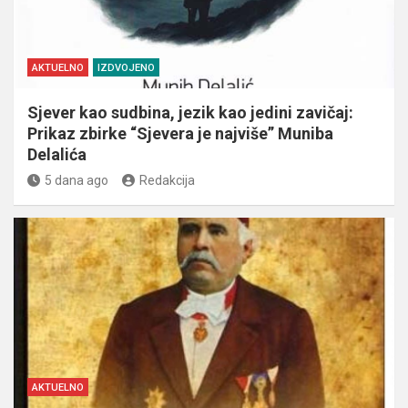
AKTUELNO
IZDVOJENO
Sjever kao sudbina, jezik kao jedini zavičaj:
Prikaz zbirke “Sjevera je najviše” Muniba
Delalića
5 dana ago
Redakcija
AKTUELNO