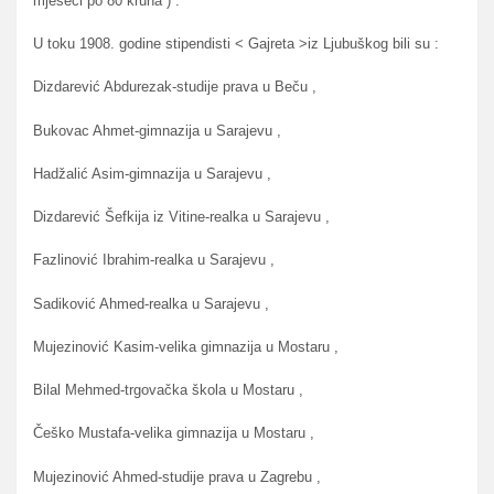
mjeseci po 80 kruna ) .
U toku 1908. godine stipendisti < Gajreta >iz Ljubuškog bili su :
Dizdarević Abdurezak-studije prava u Beču ,
Bukovac Ahmet-gimnazija u Sarajevu ,
Hadžalić Asim-gimnazija u Sarajevu ,
Dizdarević Šefkija iz Vitine-realka u Sarajevu ,
Fazlinović Ibrahim-realka u Sarajevu ,
Sadiković Ahmed-realka u Sarajevu ,
Mujezinović Kasim-velika gimnazija u Mostaru ,
Bilal Mehmed-trgovačka škola u Mostaru ,
Češko Mustafa-velika gimnazija u Mostaru ,
Mujezinović Ahmed-studije prava u Zagrebu ,