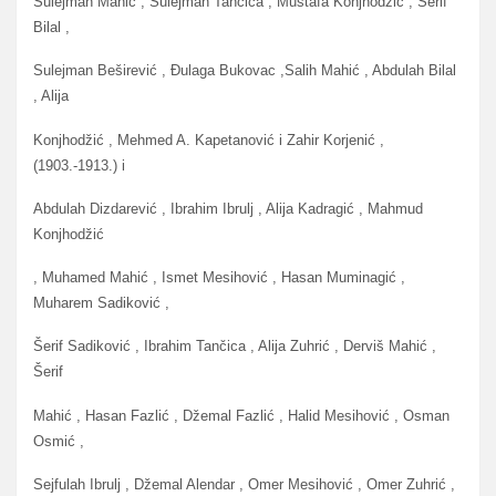
Sulejman Mahić , Sulejman Tančica , Mustafa Konjhodžić , Šerif
Bilal ,
Sulejman Beširević , Đulaga Bukovac ,Salih Mahić , Abdulah Bilal
, Alija
Konjhodžić , Mehmed A. Kapetanović i Zahir Korjenić ,
(1903.-1913.) i
Abdulah Dizdarević , Ibrahim Ibrulj , Alija Kadragić , Mahmud
Konjhodžić
, Muhamed Mahić , Ismet Mesihović , Hasan Muminagić ,
Muharem Sadiković ,
Šerif Sadiković , Ibrahim Tančica , Alija Zuhrić , Derviš Mahić ,
Šerif
Mahić , Hasan Fazlić , Džemal Fazlić , Halid Mesihović , Osman
Osmić ,
Sejfulah Ibrulj , Džemal Alendar , Omer Mesihović , Omer Zuhrić ,