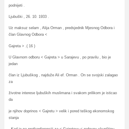
podnijeti .
Ljubuški , 26. 10. 1933 .
Uz maksuz selam , Alija Orman , predsjednik Mjesnog Odbora i
član Glavnog Odbora <
Gajreta > .( 16 )
U Glavnom odboru < Gajreta > u Sarajevu , po pravilu , bio je
jedan
član iz Ljubuškog , najduže Ali ef. Orman . On se svojski zalagao
za
životne interese ljubuških muslimana i svakom prilikom je isticao
da
je njihov doprinos < Gajretu > velik i pored teškog ekonomskog
stanja
. Kad je na pretkonferenciji za < Gajretovu < redovnu skupštinu