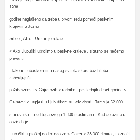
1938.
godine naglašeno da treba u prvom redu pomoći pasivnim
krajevima Južne
Srbije , Ali ef. Orman je rekao :
< Ako Ljubuški ubrojimo u pasivne krajeve , sigurno se nećemo
prevariti
. Iako u Ljubuškom ima našeg svijeta skoro bez hljeba ,
zahvaljujući
požrtvovnosti < Gajretovih > radnika , posljednjih deset godina <
Gajretovi < uspjesi u Ljubuškom su vrlo dobri . Tamo je 52.000
stanovnika , a od toga svega 1.800 muslimana . Kad se uzme u
obzir da je
Ljubuški u prošloj godini dao za < Gajret > 23.000 dinara , to znači