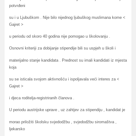
potvrđeni
su i u Ljubuškom . Nije bilo nijednog ljubuškog muslimana kome <
Gajret >
u periodu od skoro 40 godina nije pomogao u školovanju .
Osnovni kriteriji za dobijanje stipendije bili su uspjeh u školi i
materijalno stanje kandidata . Prednost su imali kandidati iz mjesta
koja
su se isticala svojom aktivnošću i ispoljavala veći interes za <
Gajret >
i djeca roditelja-registriranih članova .
U periodu austrijske uprave , uz zahtjev za stipendiju , kandidat je
morao priložiti školsku svjedodžbu , svjedodžbu siromaštva ,
ljekarsko