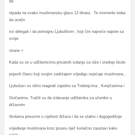
da
otpada na svaku muslimansku glavu 13 dinara . Te momente treba
da uvaže
svi delegati i da pomognu Ljubuškom , koji čini najveće napore sa
svoje
strane < .
Kada su se u udžbenicima privatnih izdanja za niže i srednje škole
pojavili članci koji svojim sadržajem vrijeđaju osjećaje muslimana ,
Ljubušaci su oštro reagirali zajedno sa Trebinjcima , Konjičanima i
Stočanima .Tražili su da izdavanje udžbenika za učenike u
državnim
školama preuzme u cijelosti država i da se stalno i dugogodišnje
vrijeđanje muslimana kroz pisanu riječ konačno zaustavi kako