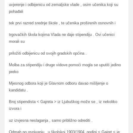
uvjerenje i odbijenicu od zemaljske vlade , osim učenika koji su
pohađali
tek prvi razred srednje škole , te učenika proširenih osnovnih i
trgovačkih škola kojima Vlada ne daje stipendiju . Ovi učenici
morali su
priložiti odbijenicu od svojih gradskih općina .
Molba za stipendiju i druge vidove pomoći mogla se uputiti jedino
preko
Mjesnog odbora koji je Glavnom odboru davao mišljenje o
kandidatu .
Broj stipendista < Gajreta > iz Ljubuškog može se , iz nekoliko
izvora i
uz izvjesna neslaganja , samo približno odrediti .
Odmah po osnivanju , u školskoj 1903/1904. godini < Gajret < je