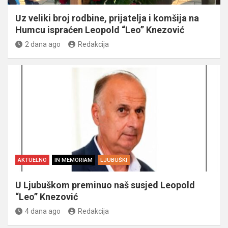
Uz veliki broj rodbine, prijatelja i komšija na
Humcu ispraćen Leopold “Leo” Knezović
2 dana ago
Redakcija
AKTUELNO
IN MEMORIAM
LJUBUŠKI
U Ljubuškom preminuo naš susjed Leopold
“Leo” Knezović
4 dana ago
Redakcija