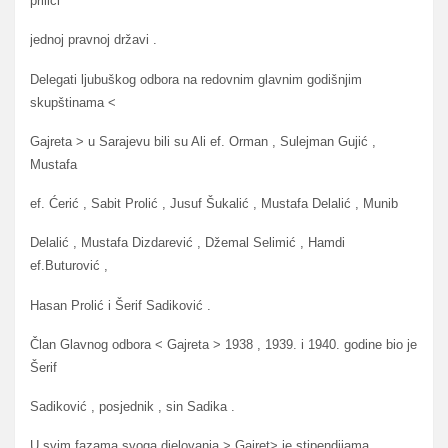
priliči
jednoj pravnoj državi .
Delegati ljubuškog odbora na redovnim glavnim godišnjim
skupštinama <
Gajreta > u Sarajevu bili su Ali ef. Orman , Sulejman Gujić ,
Mustafa
ef. Ćerić , Sabit Prolić , Jusuf Šukalić , Mustafa Delalić , Munib
Delalić , Mustafa Dizdarević , Džemal Selimić , Hamdi
ef.Buturović ,
Hasan Prolić i Šerif Sadiković .
Član Glavnog odbora < Gajreta > 1938 , 1939. i 1940. godine bio je
Šerif
Sadiković , posjednik , sin Sadika .
U svim fazama svoga djelovanja > Gajret> je stipendijama ,