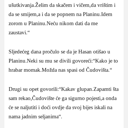
ušutkivanja.Želim da skačem i vičem,da vrištim i
da se smijem,a i da se popnem na Planinu.Idem
zorom u Planinu.Neću nikom dati da me
zaustavi.“
Sljedećeg dana pročulo se da je Hasan otišao u
Planinu.Neki su mu se divili govoreći:“Kako je to
hrabar momak.Možda nas spasi od Čudovišta.“
Drugi su opet govorili:“Kakav glupan.Zapamti šta
sam rekao,Čudovište će ga sigurno pojesti,a onda
će se naljutiti i doći ovdje da svoj bijes iskali na
nama jadnim seljanima“.