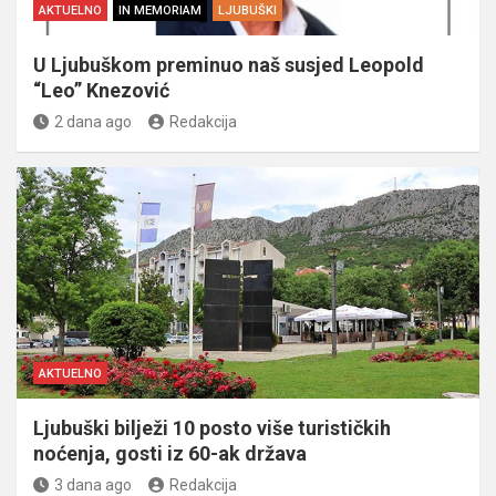
AKTUELNO
IN MEMORIAM
LJUBUŠKI
U Ljubuškom preminuo naš susjed Leopold
“Leo” Knezović
2 dana ago
Redakcija
AKTUELNO
Ljubuški bilježi 10 posto više turističkih
noćenja, gosti iz 60-ak država
3 dana ago
Redakcija