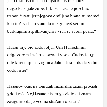
jeno oko usred čela i dugačke oštre kandže,i
dugačke šiljate zube.Ti bi se Hasane posebno
trebao čuvati jer njegova omiljena hrana su momci
kao ti.A sad prestani da me gnjaviš svojim
beskrajnim zapitkivanjem i vrati se svom poslu.“
Hasan nije bio zadovoljan Um Hamedinim
odgovorom i želio je saznati više o Čudovištu,pa
ode kući i upita svog oca Jahu:“Jesi li ikada vidio
čudovište?“
Hasanov otac na trenutak razmisli,a zatim pročisti
grlo i reče:Ne,Hasane,nisam ga vidio ali znam
zasigurno da je veoma strašan i opasan.“