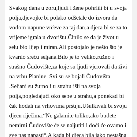
Svakog dana u zoru,ljudi i žene pohrlili bi u svoja
polja,djevojke bi polako odšetale do izvora da
vodom napune vrčeve za taj dan,a djeca bi se za to
vrijeme igrala u dvorištu.Činilo se da je život u
selu bio lijep i miran.Ali postojalo je nešto što je
kvarilo sreću seljana.Bilo je to veliko,ružno i
strašno Čudovište,za koje su ljudi vjerovali da živi
na vrhu Planine.
Svi su se bojali Čudovišta
.Seljani su žurno i u strahu išli na svoja
polja,pogledajući oko sebe u strahu,a ponekad bi
čak hodali na vrhovima prstiju.Ušutkivali bi svoju
djecu riječima:“Ne galamite toliko,ako budete
nemirni Čudovište će se naljutiti i doći će ovamo i
sve nas napasti“.A kada bi djeca bila jako nestašna