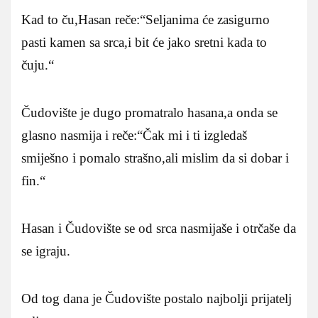
Kad to ču,Hasan reče:“Seljanima će zasigurno
pasti kamen sa srca,i bit će jako sretni kada to
čuju.“
Čudovište je dugo promatralo hasana,a onda se
glasno nasmija i reče:“Čak mi i ti izgledaš
smiješno i pomalo strašno,ali mislim da si dobar i
fin.“
Hasan i Čudovište se od srca nasmijaše i otrčaše da
se igraju.
Od tog dana je Čudovište postalo najbolji prijatelj