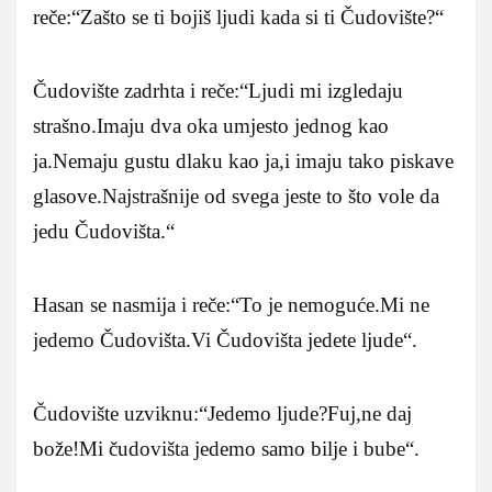
reče:“Zašto se ti bojiš ljudi kada si ti Čudovište?“
Čudovište zadrhta i reče:“Ljudi mi izgledaju
strašno.Imaju dva oka umjesto jednog kao
ja.Nemaju gustu dlaku kao ja,i imaju tako piskave
glasove.Najstrašnije od svega jeste to što vole da
jedu Čudovišta.“
Hasan se nasmija i reče:“To je nemoguće.Mi ne
jedemo Čudovišta.Vi Čudovišta jedete ljude“.
Čudovište uzviknu:“Jedemo ljude?Fuj,ne daj
bože!Mi čudovišta jedemo samo bilje i bube“.