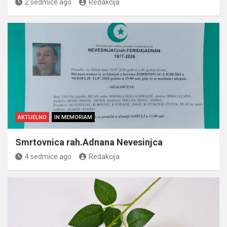
2 sedmice ago
Redakcija
AKTUELNO
IN MEMORIAM
Smrtovnica rah.Adnana Nevesinjca
4 sedmice ago
Redakcija