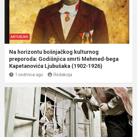
AKTUELNO
Na horizontu bošnjačkog kulturnog
preporoda: Godišnjica smrti Mehmed-bega
Kapetanovića Ljubušaka (1902-1926)
1 sedmica ago
Redakcija