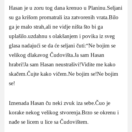
Hasan je u zoru tog dana krenuo u Planinu.Seljani
su ga krišom promatrali iza zatvorenih vrata.Bilo
ga je malo strah,ali ne vidje ništa što bi ga
uplašilo.uzdahnu s olakšanjem i povika iz sveg
glasa nadajući se da će seljani čuti:“Ne bojim se
velikog dlakavog Čudovišta.Ja sam Hasan
hrabri!Ja sam Hasan neustrašivi!Vidite me kako
skačem.Čujte kako vičem.Ne bojim se!Ne bojim
se!
Iznenada Hasan ču neki zvuk iza sebe.Čuo je
korake nekog velikog stvorenja.Brzo se okrenu i
nađe se licem u lice sa Čudovištem.