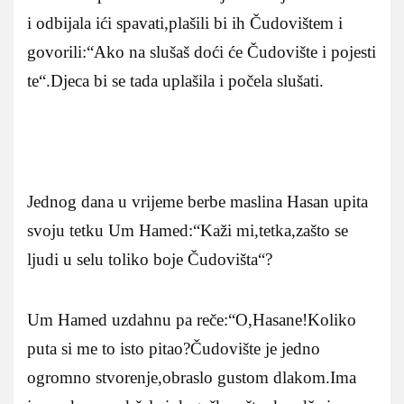
i odbijala ići spavati,plašili bi ih Čudovištem i
govorili:“Ako na slušaš doći će Čudovište i pojesti
te“.Djeca bi se tada uplašila i počela slušati.
Jednog dana u vrijeme berbe maslina Hasan upita
svoju tetku Um Hamed:“Kaži mi,tetka,zašto se
ljudi u selu toliko boje Čudovišta“?
Um Hamed uzdahnu pa reče:“O,Hasane!Koliko
puta si me to isto pitao?Čudovište je jedno
ogromno stvorenje,obraslo gustom dlakom.Ima