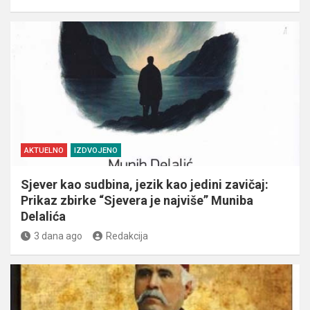
AKTUELNO
IZDVOJENO
Sjever kao sudbina, jezik kao jedini zavičaj:
Prikaz zbirke “Sjevera je najviše” Muniba
Delalića
3 dana ago
Redakcija