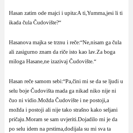
Hasan zatim ode majci i upita:A ti,Yumma,jesi li ti
ikada čula Čudovište?“
Hasanova majka se trznu i reče:“Ne,nisam ga čula
ali zasigurno znam da riče isto kao lav.Za boga
miloga Hasane,ne izazivaj Čudovište.“
Hasan reče samom sebi:“Pa,čini mi se da se ljudi u
selu boje Čudovišta mada ga nikad niko nije ni
čuo ni vidio.Možda Čudovište i ne postoji,a
možda i postoji ali nije tako strašno kako seljani
pričaju.Moram se sam uvjeriti.Dojadilo mi je da
po selu idem na prstima,dodijala su mi sva ta