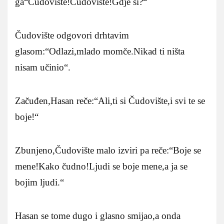
ga“Čudovište!Čudovište!Gdje si?“
Čudovište odgovori drhtavim
glasom:“Odlazi,mlado momče.Nikad ti ništa
nisam učinio“.
Začuđen,Hasan reče:“Ali,ti si Čudovište,i svi te se
boje!“
Zbunjeno,Čudovište malo izviri pa reče:“Boje se
mene!Kako čudno!Ljudi se boje mene,a ja se
bojim ljudi.“
Hasan se tome dugo i glasno smijao,a onda