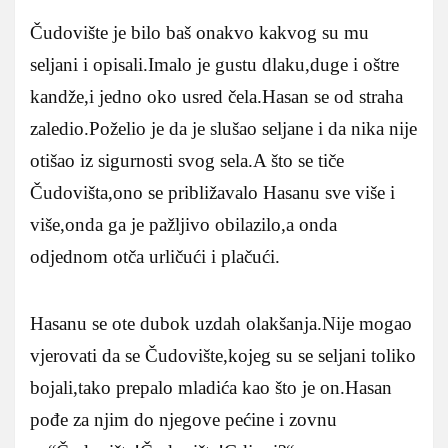
Čudovište je bilo baš onakvo kakvog su mu
seljani i opisali.Imalo je gustu dlaku,duge i oštre
kandže,i jedno oko usred čela.Hasan se od straha
zaledio.Poželio je da je slušao seljane i da nika nije
otišao iz sigurnosti svog sela.A što se tiče
Čudovišta,ono se približavalo Hasanu sve više i
više,onda ga je pažljivo obilazilo,a onda
odjednom otča urličući i plačući.
Hasanu se ote dubok uzdah olakšanja.Nije mogao
vjerovati da se Čudovište,kojeg su se seljani toliko
bojali,tako prepalo mladića kao što je on.Hasan
pođe za njim do njegove pećine i zovnu