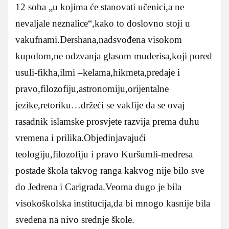
12 soba „u kojima će stanovati učenici,a ne
nevaljale neznalice“,kako to doslovno stoji u
vakufnami.Dershana,nadsvođena visokom
kupolom,ne odzvanja glasom muderisa,koji pored
usuli-fikha,ilmi –kelama,hikmeta,predaje i
pravo,filozofiju,astronomiju,orijentalne
jezike,retoriku…držeći se vakfije da se ovaj
rasadnik islamske prosvjete razvija prema duhu
vremena i prilika.Objedinjavajući
teologiju,filozofiju i pravo Kuršumli-medresa
postade škola takvog ranga kakvog nije bilo sve
do Jedrena i Carigrada.Veoma dugo je bila
visokoškolska institucija,da bi mnogo kasnije bila
svedena na nivo srednje škole.