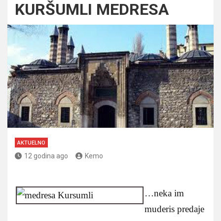
KURŠUMLI MEDRESA
AKTUELNO
12 godina ago
Kemo
…
neka im
muderis predaje