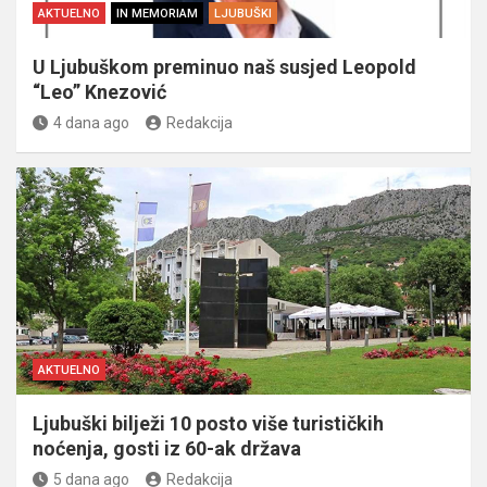
AKTUELNO
IN MEMORIAM
LJUBUŠKI
U Ljubuškom preminuo naš susjed Leopold
“Leo” Knezović
4 dana ago
Redakcija
AKTUELNO
Ljubuški bilježi 10 posto više turističkih
noćenja, gosti iz 60-ak država
5 dana ago
Redakcija