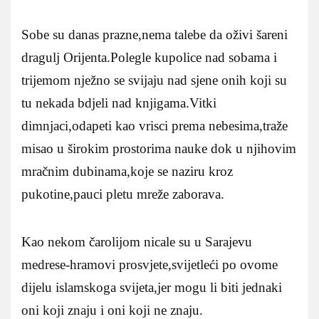
Sobe su danas prazne,nema talebe da oživi šareni
dragulj Orijenta.Polegle kupolice nad sobama i
trijemom nježno se svijaju nad sjene onih koji su
tu nekada bdjeli nad knjigama.Vitki
dimnjaci,odapeti kao vrisci prema nebesima,traže
misao u širokim prostorima nauke dok u njihovim
mračnim dubinama,koje se naziru kroz
pukotine,pauci pletu mreže zaborava.
Kao nekom čarolijom nicale su u Sarajevu
medrese-hramovi prosvjete,svijetleći po ovome
dijelu islamskoga svijeta,jer mogu li biti jednaki
oni koji znaju i oni koji ne znaju.