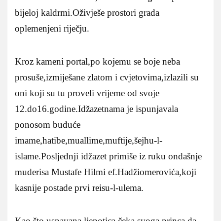
bijeloj kaldrmi.Oživješe prostori grada
oplemenjeni riječju.
Kroz kameni portal,po kojemu se boje neba
prosuše,izmiješane zlatom i cvjetovima,izlazili su
oni koji su tu proveli vrijeme od svoje
12.do16.godine.Idžazetnama je ispunjavala
ponosom buduće
imame,hatibe,muallime,muftije,šejhu-l-
islame.Posljednji idžazet primiše iz ruku ondašnje
muderisa Mustafe Hilmi ef.Hadžiomerovića,koji
kasnije postade prvi reisu-l-ulema.
Kao što uspavana ljepotica čeka svoga princa da