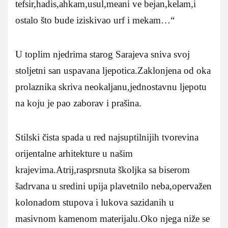
tefsir,hadis,ahkam,usul,meani ve bejan,kelam,i
ostalo što bude iziskivao urf i mekam…“
U toplim njedrima starog Sarajeva sniva svoj
stoljetni san uspavana ljepotica.Zaklonjena od oka
prolaznika skriva neokaljanu,jednostavnu ljepotu
na koju je pao zaborav i prašina.
Stilski čista spada u red najsuptilnijih tvorevina
orijentalne arhitekture u našim
krajevima.Atrij,rasprsnuta školjka sa biserom
šadrvana u sredini upija plavetnilo neba,opervažen
kolonadom stupova i lukova sazidanih u
masivnom kamenom materijalu.Oko njega niže se