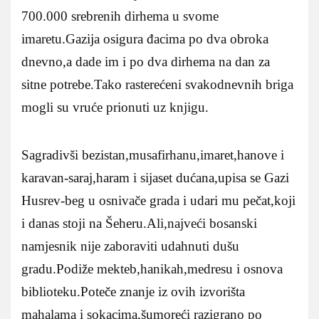
700.000 srebrenih dirhema u svome
imaretu.Gazija osigura đacima po dva obroka
dnevno,a dade im i po dva dirhema na dan za
sitne potrebe.Tako rasterećeni svakodnevnih briga
mogli su vruće prionuti uz knjigu.
Sagradivši bezistan,musafirhanu,imaret,hanove i
karavan-saraj,haram i sijaset dućana,upisa se Gazi
Husrev-beg u osnivače grada i udari mu pečat,koji
i danas stoji na Šeheru.Ali,najveći bosanski
namjesnik nije zaboraviti udahnuti dušu
gradu.Podiže mekteb,hanikah,medresu i osnova
biblioteku.Poteče znanje iz ovih izvorišta
mahalama i sokacima,šumoreći razigrano po