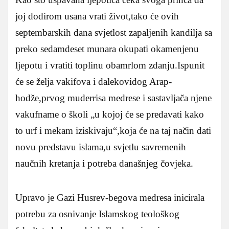
joj dodirom usana vrati život,tako će ovih
septembarskih dana svjetlost zapaljenih kandilja sa
preko sedamdeset munara okupati okamenjenu
ljepotu i vratiti toplinu obamrlom zdanju.Ispunit
će se želja vakifova i dalekovidog Arap-
hodže,prvog muderrisa medrese i sastavljača njene
vakufname o školi „u kojoj će se predavati kako
to urf i mekam iziskivaju“,koja će na taj način dati
novu predstavu islama,u svjetlu savremenih
naučnih kretanja i potreba današnjeg čovjeka.
Upravo je Gazi Husrev-begova medresa inicirala
potrebu za osnivanje Islamskog teološkog