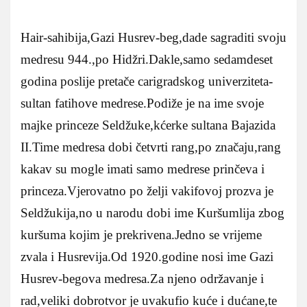
Hair-sahibija,Gazi Husrev-beg,dade sagraditi svoju
medresu 944.,po Hidžri.Dakle,samo sedamdeset
godina poslije pretače carigradskog univerziteta-
sultan fatihove medrese.Podiže je na ime svoje
majke princeze Seldžuke,kćerke sultana Bajazida
II.Time medresa dobi četvrti rang,po značaju,rang
kakav su mogle imati samo medrese prinčeva i
princeza.Vjerovatno po želji vakifovoj prozva je
Seldžukija,no u narodu dobi ime Kuršumlija zbog
kuršuma kojim je prekrivena.Jedno se vrijeme
zvala i Husrevija.Od 1920.godine nosi ime Gazi
Husrev-begova medresa.Za njeno održavanje i
rad,veliki dobrotvor je uvakufio kuće i dućane,te