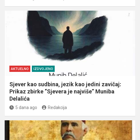
AKTUELNO
IZDVOJENO
Sjever kao sudbina, jezik kao jedini zavičaj:
Prikaz zbirke “Sjevera je najviše” Muniba
Delalića
5 dana ago
Redakcija