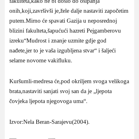
fakulteta,kako ne bi došlo do osipanja
onih,koji,završivši je,žele dalje nastaviti započetim
putem.Mirno će spavati Gazija u neposrednoj
blizini fakulteta,šapućući hazreti Pejgamberovu
izreku“Mudrost i znanje uzmite gdje god
nađete,jer to je vaša izgubljena stvar“ i šaljeći
selame novome vakifluku.
Kuršumli-medresa će,pod okriljem svoga velikoga
brata,nastaviti sanjati svoj san da je „ljepota
čovjeka ljepota njegovoga uma“.
Izvor:Nela Beran-Sarajevu(2004).