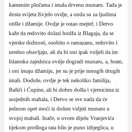
kamenim pločama i imala drvenu munaru. Tada je
dosta svijeta živjelo ovdje, a onda su za ljudima
otišle i džamije. Ovdje je ostao mejtef, i Dervo
kaže da redovito dolazi hodža iz Blagaja, da se
vjerske dužnosti, osobito o ramazanu, redovito i
uredno obavljaju, ali da bi oni ipak voljeli da im
Islamska zajednica ovdje dogradi munaru, a, brate,
i oni imaju džamiju, jer su je prije mnogih drugih
imali. Doduše, ovdje je tek nekoliko familija,
Bašići i Ćupine, ali bi dobro došla i vjernicima iz
susjednih mahala, i Dervo se sve nada da će
jednom opet moći iz doline vidjeti munaru u
svojoj mahali. Inače, u ovom dijelu Vranjevića
tijekom prošloga rata bilo je puno izbjeglica, u