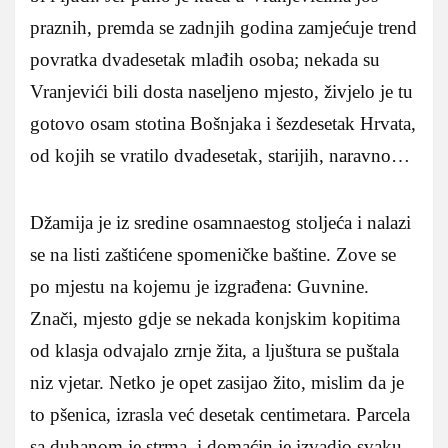
praznih, premda se zadnjih godina zamjećuje trend
povratka dvadesetak mlađih osoba; nekada su
Vranjevići bili dosta naseljeno mjesto, živjelo je tu
gotovo osam stotina Bošnjaka i šezdesetak Hrvata,
od kojih se vratilo dvadesetak, starijih, naravno…
Džamija je iz sredine osamnaestog stoljeća i nalazi
se na listi zaštićene spomeničke baštine. Zove se
po mjestu na kojemu je izgrađena: Guvnine.
Znači, mjesto gdje se nekada konjskim kopitima
od klasja odvajalo zrnje žita, a ljuštura se puštala
niz vjetar. Netko je opet zasijao žito, mislim da je
to pšenica, izrasla već desetak centimetara. Parcela
sa duhanom je strma, i domaćin je izvadio svaku