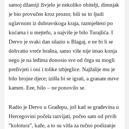
samoj džamiji živjelo je nekoliko obitelji, dimnjak
je bio provučen kroz prozor, bili su to ljudi
uglavnom iz dubravskoga kraja, razmješteni po
kućama i u mejtefu, a najviše je bilo Turajlića. I
Dervo je svaki dan silazio u Blagaj, e ne bi li se
dohvatio vreće brašna, samo više nije imao konja
nego je na leđima donosio sve od čega su mogli
preživjeti i oni i tolike izbjeglice. Najžalije mu je
bilo brojne djece; izišla bi se igrati, a granate mrve
kamen. Eee, bilo – ne ponovilo se.
Radio je Dervo u Građepu, još kad se građevina u
Hercegovini počela razvijati, počeo sam od prvih
”kolotura”, kaže, a to su vitla za ručno podizanje