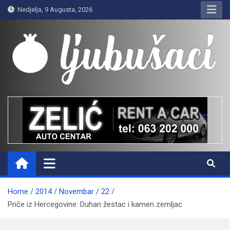
Skip
Nedjelja, 9 Augusta, 2026
to
content
Ljubušaci
Svom voljenom gradu
Home
2014
Novembar
22
Priče iz Hercegovine: Duhan žestac i kamen zemljac