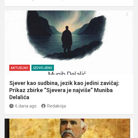
AKTUELNO
IZDVOJENO
Sjever kao sudbina, jezik kao jedini zavičaj:
Prikaz zbirke “Sjevera je najviše” Muniba
Delalića
6 dana ago
Redakcija