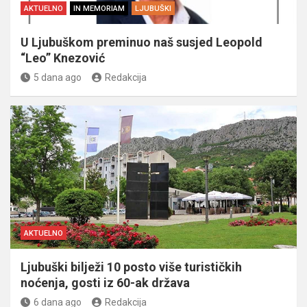
AKTUELNO
IN MEMORIAM
LJUBUŠKI
U Ljubuškom preminuo naš susjed Leopold
“Leo” Knezović
5 dana ago
Redakcija
AKTUELNO
Ljubuški bilježi 10 posto više turističkih
noćenja, gosti iz 60-ak država
6 dana ago
Redakcija