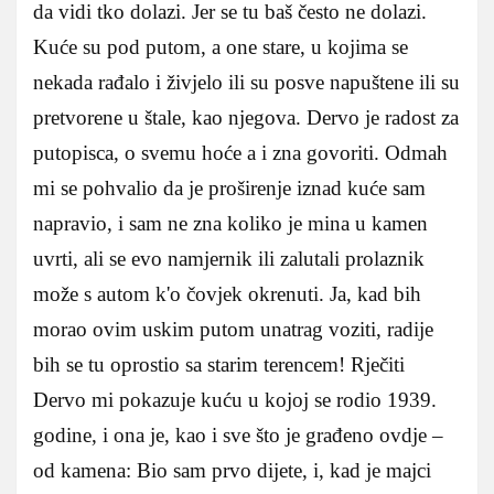
da vidi tko dolazi. Jer se tu baš često ne dolazi.
Kuće su pod putom, a one stare, u kojima se
nekada rađalo i živjelo ili su posve napuštene ili su
pretvorene u štale, kao njegova. Dervo je radost za
putopisca, o svemu hoće a i zna govoriti. Odmah
mi se pohvalio da je proširenje iznad kuće sam
napravio, i sam ne zna koliko je mina u kamen
uvrti, ali se evo namjernik ili zalutali prolaznik
može s autom k'o čovjek okrenuti. Ja, kad bih
morao ovim uskim putom unatrag voziti, radije
bih se tu oprostio sa starim terencem! Rječiti
Dervo mi pokazuje kuću u kojoj se rodio 1939.
godine, i ona je, kao i sve što je građeno ovdje –
od kamena: Bio sam prvo dijete, i, kad je majci