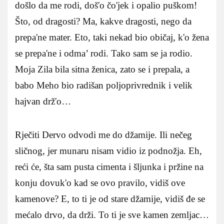
došlo da me rodi, doš'o čo'jek i opalio puškom!
Što, od dragosti? Ma, kakve dragosti, nego da
prepa'ne mater. Eto, taki nekad bio običaj, k'o žena
se prepa'ne i odma’ rodi. Tako sam se ja rodio.
Moja Zila bila sitna ženica, zato se i prepala, a
babo Meho bio radišan poljoprivrednik i velik
hajvan drž'o…
Rječiti Dervo odvodi me do džamije. Ili nečeg
sličnog, jer munaru nisam vidio iz podnožja. Eh,
reći će, šta sam pusta cimenta i šljunka i pržine na
konju dovuk'o kad se ovo pravilo, vidiš ove
kamenove? E, to ti je od stare džamije, vidiš đe se
mećalo drvo, da drži. To ti je sve kamen zemljac…