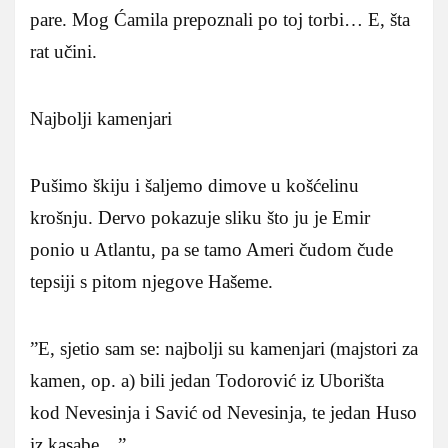
pare. Mog Ćamila prepoznali po toj torbi… E, šta
rat učini.
Najbolji kamenjari
Pušimo škiju i šaljemo dimove u košćelinu
krošnju. Dervo pokazuje sliku što ju je Emir
ponio u Atlantu, pa se tamo Ameri čudom čude
tepsiji s pitom njegove Hašeme.
”E, sjetio sam se: najbolji su kamenjari (majstori za
kamen, op. a) bili jedan Todorović iz Uborišta
kod Nevesinja i Savić od Nevesinja, te jedan Huso
iz kasabe…”