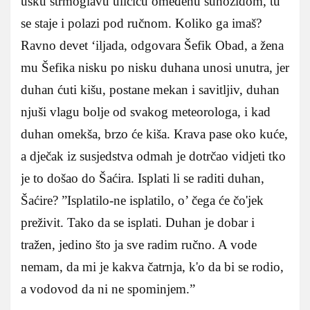
usku strmoglavu uličicu omeđenu suhozidom, tu
se staje i polazi pod ručnom. Koliko ga imaš?
Ravno devet ‘iljada, odgovara Šefik Obad, a žena
mu Šefika nisku po nisku duhana unosi unutra, jer
duhan ćuti kišu, postane mekan i savitljiv, duhan
njuši vlagu bolje od svakog meteorologa, i kad
duhan omekša, brzo će kiša. Krava pase oko kuće,
a dječak iz susjedstva odmah je dotrčao vidjeti tko
je to došao do Šaćira. Isplati li se raditi duhan,
Šaćire? ”Isplatilo-ne isplatilo, o’ čega će čo'jek
preživit. Tako da se isplati. Duhan je dobar i
tražen, jedino što ja sve radim ručno. A vode
nemam, da mi je kakva čatrnja, k'o da bi se rodio,
a vodovod da ni ne spominjem.”