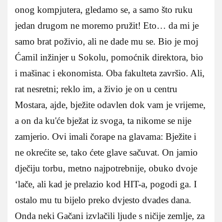
onog kompjutera, gledamo se, a samo što ruku
jedan drugom ne moremo pružit! Eto… da mi je
samo brat poživio, ali ne dade mu se. Bio je moj
Ćamil inžinjer u Sokolu, pomoćnik direktora, bio
i mašinac i ekonomista. Oba fakulteta završio. Ali,
rat nesretni; reklo im, a živio je on u centru
Mostara, ajde, bježite odavlen dok vam je vrijeme,
a on da ku'će bježat iz svoga, ta nikome se nije
zamjerio. Ovi imali čorape na glavama: Bježite i
ne okrećite se, tako ćete glave sačuvat. On jamio
dječiju torbu, metno najpotrebnije, obuko dvoje
‘lače, ali kad je prelazio kod HIT-a, pogodi ga. I
ostalo mu tu bijelo preko dvjesto dvades dana.
Onda neki Gačani izvlačili ljude s ničije zemlje, za