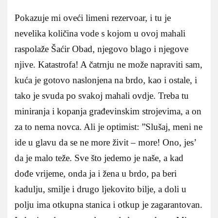
Pokazuje mi oveći limeni rezervoar, i tu je
nevelika količina vode s kojom u ovoj mahali
raspolaže Šaćir Obad, njegovo blago i njegove
njive. Katastrofa! A čatrnju ne može napraviti sam,
kuća je gotovo naslonjena na brdo, kao i ostale, i
tako je svuda po svakoj mahali ovdje. Treba tu
miniranja i kopanja građevinskim strojevima, a on
za to nema novca. Ali je optimist: ”Slušaj, meni ne
ide u glavu da se ne more živit – more! Ono, jes’
da je malo teže. Sve što jedemo je naše, a kad
dođe vrijeme, onda ja i žena u brdo, pa beri
kadulju, smilje i drugo ljekovito bilje, a doli u
polju ima otkupna stanica i otkup je zagarantovan.