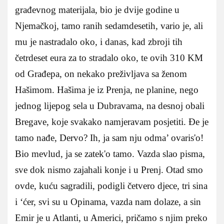
građevnog materijala, bio je dvije godine u
Njemačkoj, tamo ranih sedamdesetih, vario je, ali
mu je nastradalo oko, i danas, kad zbroji tih
četrdeset eura za to stradalo oko, te ovih 310 KM
od Građepa, on nekako preživljava sa ženom
Hašimom. Hašima je iz Prenja, ne planine, nego
jednog lijepog sela u Dubravama, na desnoj obali
Bregave, koje svakako namjeravam posjetiti. Đe je
tamo nađe, Dervo? Ih, ja sam nju odma’ ovaris'o!
Bio mevlud, ja se zatek'o tamo. Vazda slao pisma,
sve dok nismo zajahali konje i u Prenj. Otad smo
ovde, kuću sagradili, podigli četvero djece, tri sina
i ‘ćer, svi su u Opinama, vazda nam dolaze, a sin
Emir je u Atlanti, u Americi, pričamo s njim preko