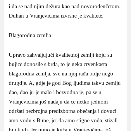
i da se nad njim dežura kao nad novorođenčetom.
Duhan u Vranjevićima izvrsne je kvalitete.
Blagorodna zemlja
Upravo zahvaljujući kvalitetnoj zemlji koju su
bujice donosile s brda, to je neka crvenkasta
blagorodna zemlja, sve na njoj rađa bolje nego
drugdje. A, gdje je god Bog ljudima takvu zemlju
dao, dao ju je malo i bezvodna je, pa se u
Vranjevićima još nadaju da će netko jednom
održati bezbrojna predizborna obećanja i dovući
amo vodu s Bune, jer da amo stigne voda, stizali
bi i ljudi. Jer puno je kuća u Vranjevićima još