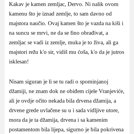
Kakav je kamen zemljac, Dervo. Ni nalik ovom
kamenu što je iznad zemlje, to sam davno od
majstora naučio. Ovaj kamen što je vazda na kiši i
na suncu se mrvi, ne da se fino obrađivat, a
zemljac se vadi iz zemlje, muka je to živa, ali ga
majstori režu k'o sir, vidiš mu ćoša, k'o da je jutros
isklesan!
Nisam siguran je li se tu radi o spominjanoj
džamiji, ne znam dok ne obiđem cijele Vranjeviće,
ali je ovdje očito nekada bila drvena džamija, a
drvene grede uvlačene su u i sada vidljive utore,
mora da je ta džamija, drvena i sa kamenim
postamentom bila lijepa, sigurno je bila pokrivena