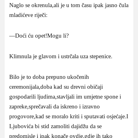
Naglo se okrenula,ali je u tom času ipak jasno čula
mladićeve riječi:
—Doći ću opet!Mogu li?
Klimnula je glavom i ustrčala uza stepenice.
Bilo je to doba prepuno ukočenih
ceremonijala,doba kad su drevni običaji
gospodarili ljudima,stavljali im umjetne spone i
zapreke,sprečavali da iskreno i izravno
progovore,kad se moralo kriti i sputavati osjećaje.I
Ljubovića bi stid zamoliti dajidžu da se
predomisle i ipak konače ovdje,gdje ih tako