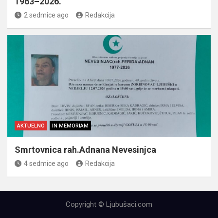
1963–2026.
2 sedmice ago
Redakcija
AKTUELNO
IN MEMORIAM
Smrtovnica rah.Adnana Nevesinjca
4 sedmice ago
Redakcija
Copyright © Ljubušaci.com