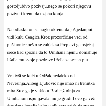
gostoljubivo pozivaju,nego se pokori njegovu
pozivu i krenu da uzjaha konja.
Na odlasku on se naglo okrenu da još jedanput
vidi kulu Čengića.Kroz prozorčić,ne veći od
puškarnice,nešto se zabjelasa.Preplavi ga osjećaj
sreće kad spozna da to Umihana njemu domahuje
i šalje mu svoje pozdrave i želje za sretan put…
Vrativši se kući u Odžak,nedaleko od
Nevesinja,Alibeg Ljubović nije imao ni trenutka
mira.Srce ga je vuklo u Borije,žudnja za
Umihanom ispunjavala mu je grudi.I evo ga već
dva dana kasnije kako u cik zore zajahuje svoga