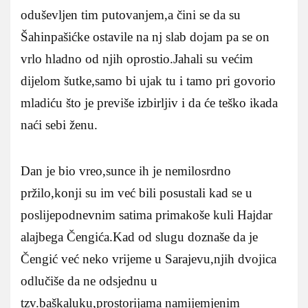
oduševljen tim putovanjem,a čini se da su
Šahinpašićke ostavile na nj slab dojam pa se on
vrlo hladno od njih oprostio.Jahali su većim
dijelom šutke,samo bi ujak tu i tamo pri govorio
mladiću što je previše izbirljiv i da će teško ikada
naći sebi ženu.
Dan je bio vreo,sunce ih je nemilosrdno
pržilo,konji su im već bili posustali kad se u
poslijepodnevnim satima primakoše kuli Hajdar
alajbega Čengića.Kad od slugu doznaše da je
Čengić već neko vrijeme u Sarajevu,njih dvojica
odlučiše da ne odsjednu u
tzv.baškaluku,prostorijama namijemjenim