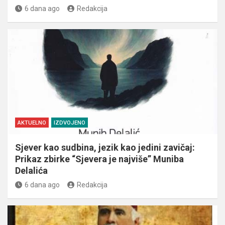
6 dana ago
Redakcija
AKTUELNO
IZDVOJENO
Sjever kao sudbina, jezik kao jedini zavičaj:
Prikaz zbirke “Sjevera je najviše” Muniba
Delalića
6 dana ago
Redakcija