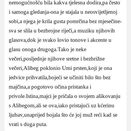
nemogućnošću bila kakva tjelesna dodira,pa često
i samoga gledanja-ona je stajala u neosvijetljenoj
sobi,a njega je krila gusta pomrčina bez mjesečine-
sva se slila u bezbrojne riječi,a muziku njihovih
glasova,dok je svako lovio tonove i akcente u
glasu onoga drugoga.Tako je neke
večeri,posljednje njihove sretne i bezbrižne
večeri,Alibeg poklonio Umi prsten,koji je ona
jedvice prihvatila,bojeći se učiniti bilo što bez
majčina,a pogotovo očina pristanka i
privole.Istina,majci je pričala o svojem ašikovanju
s Alibegom,ali se ova,iako pristajući uz kćerinu
ljubav,unaprijed bojala što će joj muž reći kad se
vrati s duga puta.