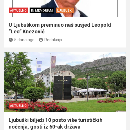
AKTUELNO
IN MEMORIAM
LJUBUŠKI
U Ljubuškom preminuo naš susjed Leopold
“Leo” Knezović
5 dana ago
Redakcija
AKTUELNO
Ljubuški bilježi 10 posto više turističkih
noćenja, gosti iz 60-ak država