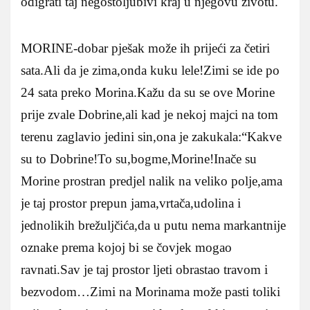
odigrati taj negostoljubivi kraj u njegovu životu.
MORINE-dobar pješak može ih prijeći za četiri
sata.Ali da je zima,onda kuku lele!Zimi se ide po
24 sata preko Morina.Kažu da su se ove Morine
prije zvale Dobrine,ali kad je nekoj majci na tom
terenu zaglavio jedini sin,ona je zakukala:“Kakve
su to Dobrine!To su,bogme,Morine!Inače su
Morine prostran predjel nalik na veliko polje,ama
je taj prostor prepun jama,vrtača,udolina i
jednolikih brežuljčića,da u putu nema markantnije
oznake prema kojoj bi se čovjek mogao
ravnati.Sav je taj prostor ljeti obrastao travom i
bezvodom…Zimi na Morinama može pasti toliki