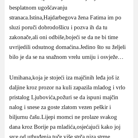
besplatnom ugošćavanju
stranaca.Istina,Hajdarbegova žena Fatima im po
sluzi poruči dobrodošlicu i pozva ih da tu
zakonače,ali oni odbiše,bojeći se da ne bi time
uvrijedili odsutnog domaćina.Jedino što su željeli
bilo je da se na snažnom vrelu umiju i osvježe…
Umihana,koja je stojeći iza majčinih leđa još iz
daljine kroz prozor na kuli zapazila mladog i vrlo
pristalog Ljubovića,požuri se da ispuni majčin
nalog i snese za goste zlatom vezen peškir i
biljurnu čašu.Lijepi momci ne prolaze svakog
dana kroz Borije pa mladića,osjećajući kako joj
srce od utbuđenja tuče,više strča niza strme