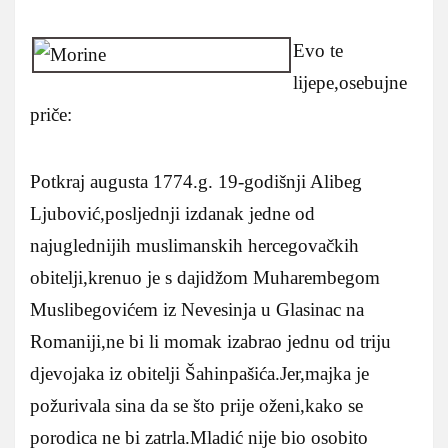
Evo te
lijepe,osebujne
priče:
Potkraj augusta 1774.g. 19-godišnji Alibeg
Ljubović,posljednji izdanak jedne od
najuglednijih muslimanskih hercegovačkih
obitelji,krenuo je s dajidžom Muharembegom
Muslibegovićem iz Nevesinja u Glasinac na
Romaniji,ne bi li momak izabrao jednu od triju
djevojaka iz obitelji Šahinpašića.Jer,majka je
požurivala sina da se što prije oženi,kako se
porodica ne bi zatrla.Mladić nije bio osobito