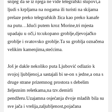
snijeg da se iz njega ne vide telegrafski stupovi,a
ljudi s krpljama na nogama ili turisti na skijama
prelaze preko telegrafskih žica kao preko kanafe
na putu…Idući putem kroz Morine,tri mjesta
upadaju u oči,i to:ukopano groblje,djevojačko
groblje i svatovsko groblje.Ta su groblja označena
velikim kamenjima,stećcima.
Još je dakle nekoliko puta Ljubović odlazio k
svojoj ljubljenoj,a sastajali bi se-on s jedne,a ona s
druge strane prizemnog prostora s debelim
željeznim rešetkama,na tzv.demirli
pendžeru.Uzajamna osjećanja dvoje mladih bila su
sve jača i vrelija,zaljubljenost,pojačana