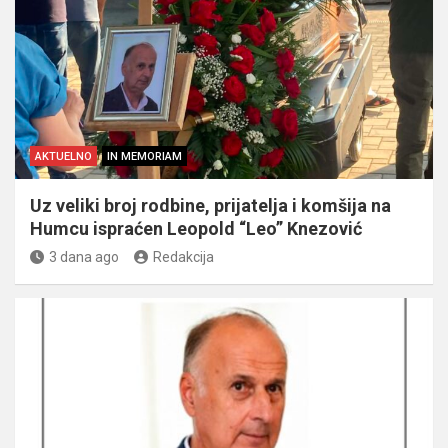
AKTUELNO
IN MEMORIAM
Uz veliki broj rodbine, prijatelja i komšija na
Humcu ispraćen Leopold “Leo” Knezović
3 dana ago
Redakcija