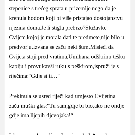
stepenice s trećeg sprata u prizemlje nego da je
krenula hodom koji bi više pristajao dostojanstvu
njezina doma.Je li stigla prebrzo?Služavke
Cvijete,kojoj je morala dati te predmete,nije bilo u
predvorju.Izvana se začu neki šum.Misleći da
Cvijeta stoji pred vratima,Umihana odškrinu tešku
kapiju i provukavši ruku s peškirom,ispruži je s
riječima:“Gdje si ti…“
Prekinula se usred riječi kad umjesto Cvijetina
začu muški glas:“Tu sam,gdje bi bio,ako ne ondje
gdje ima lijepih djevojaka!“