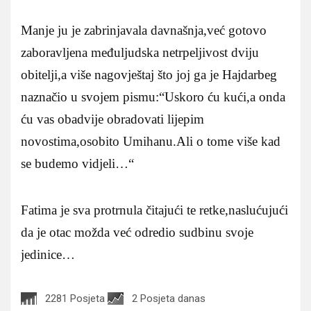
Manje ju je zabrinjavala davnašnja,već gotovo
zaboravljena međuljudska netrpeljivost dviju
obitelji,a više nagovještaj što joj ga je Hajdarbeg
naznačio u svojem pismu:“Uskoro ću kući,a onda
ću vas obadvije obradovati lijepim
novostima,osobito Umihanu.Ali o tome više kad
se budemo vidjeli…“
Fatima je sva protrnula čitajući te retke,naslućujući
da je otac možda već odredio sudbinu svoje
jedinice…
2281 Posjeta
2 Posjeta danas