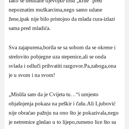
Iako se neudane djevojke nisu „krile“ pred
nepoznatim muškarcima,nego samo udane
žene,ipak nije bilo pristojno da mlada cura-izlazi
sama pred mladića.
Sva zajapurena,borila se sa sobom da se okrene i
strelovito pobjegne uza stepenice,ali se onda
svlada i odluči prihvatiti razgovor.Pa,zaboga,ona
je u svom i na svom!
„Mislila sam da je Cvijeta tu…“i umjesto
objašnjenja pokaza na peškir i čašu.Ali Ljubović
nije obraćao pažnju na ono što je pokazivala,nego
je netremice gledao u to lijepo,rumeno lice što su