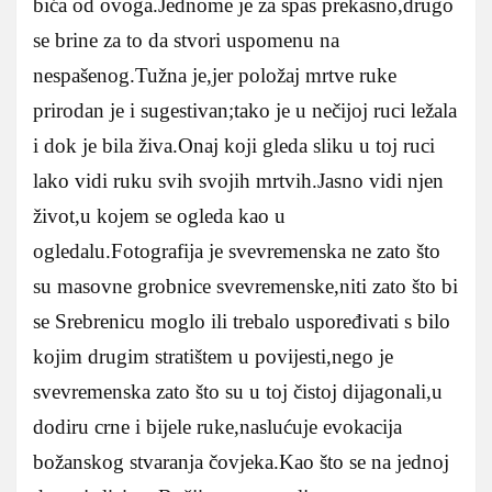
bića od ovoga.Jednome je za spas prekasno,drugo
se brine za to da stvori uspomenu na
nespašenog.Tužna je,jer položaj mrtve ruke
prirodan je i sugestivan;tako je u nečijoj ruci ležala
i dok je bila živa.Onaj koji gleda sliku u toj ruci
lako vidi ruku svih svojih mrtvih.Jasno vidi njen
život,u kojem se ogleda kao u
ogledalu.Fotografija je svevremenska ne zato što
su masovne grobnice svevremenske,niti zato što bi
se Srebrenicu moglo ili trebalo uspoređivati s bilo
kojim drugim stratištem u povijesti,nego je
svevremenska zato što su u toj čistoj dijagonali,u
dodiru crne i bijele ruke,naslućuje evokacija
božanskog stvaranja čovjeka.Kao što se na jednoj