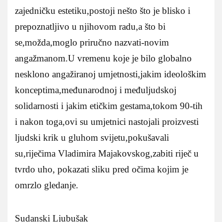
zajedničku estetiku,postoji nešto što je blisko i
prepoznatljivo u njihovom radu,a što bi
se,možda,moglo priručno nazvati-novim
angažmanom.U vremenu koje je bilo globalno
nesklono angažiranoj umjetnosti,jakim ideološkim
konceptima,međunarodnoj i međuljudskoj
solidarnosti i jakim etičkim gestama,tokom 90-tih
i nakon toga,ovi su umjetnici nastojali proizvesti
ljudski krik u gluhom svijetu,pokušavali
su,riječima Vladimira Majakovskog,zabiti riječ u
tvrdo uho, pokazati sliku pred očima kojim je
omrzlo gledanje.
Sudanski Ljubušak