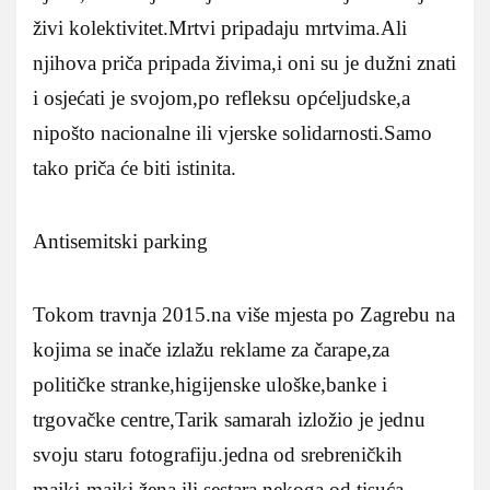
živi kolektivitet.Mrtvi pripadaju mrtvima.Ali
njihova priča pripada živima,i oni su je dužni znati
i osjećati je svojom,po refleksu općeljudske,a
nipošto nacionalne ili vjerske solidarnosti.Samo
tako priča će biti istinita.
Antisemitski parking
Tokom travnja 2015.na više mjesta po Zagrebu na
kojima se inače izlažu reklame za čarape,za
političke stranke,higijenske uloške,banke i
trgovačke centre,Tarik samarah izložio je jednu
svoju staru fotografiju.jedna od srebreničkih
majki-majki,žena ili sestara nekoga od tisuća