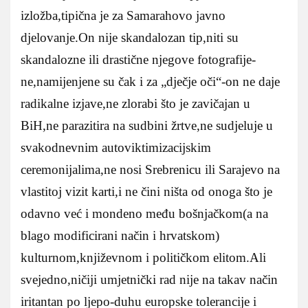
izložba,tipična je za Samarahovo javno
djelovanje.On nije skandalozan tip,niti su
skandalozne ili drastične njegove fotografije-
ne,namijenjene su čak i za „dječje oči“-on ne daje
radikalne izjave,ne zlorabi što je zavičajan u
BiH,ne parazitira na sudbini žrtve,ne sudjeluje u
svakodnevnim autoviktimizacijskim
ceremonijalima,ne nosi Srebrenicu ili Sarajevo na
vlastitoj vizit karti,i ne čini ništa od onoga što je
odavno već i mondeno među bošnjačkom(a na
blago modificirani način i hrvatskom)
kulturnom,književnom i političkom elitom.Ali
svejedno,ničiji umjetnički rad nije na takav način
iritantan po ljepo-duhu europske tolerancije i