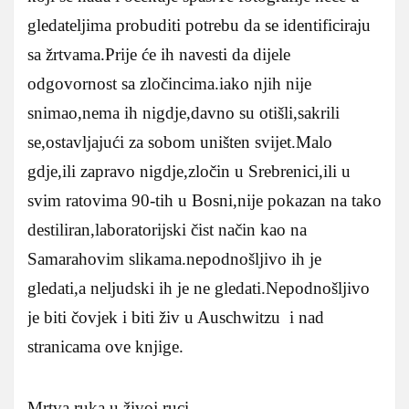
gledateljima probuditi potrebu da se identificiraju
sa žrtvama.Prije će ih navesti da dijele
odgovornost sa zločincima.iako njih nije
snimao,nema ih nigdje,davno su otišli,sakrili
se,ostavljajući za sobom uništen svijet.Malo
gdje,ili zapravo nigdje,zločin u Srebrenici,ili u
svim ratovima 90-tih u Bosni,nije pokazan na tako
destiliran,laboratorijski čist način kao na
Samarahovim slikama.nepodnošljivo ih je
gledati,a neljudski ih je ne gledati.Nepodnošljivo
je biti čovjek i biti živ u Auschwitzu i nad
stranicama ove knjige.
Mrtva ruka u živoj ruci