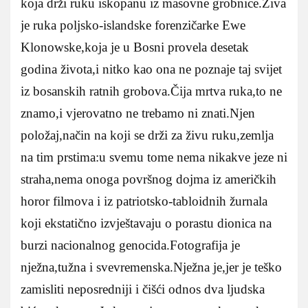
koja drži ruku iskopanu iz masovne grobnice.Živa
je ruka poljsko-islandske forenzičarke Ewe
Klonowske,koja je u Bosni provela desetak
godina života,i nitko kao ona ne poznaje taj svijet
iz bosanskih ratnih grobova.Čija mrtva ruka,to ne
znamo,i vjerovatno ne trebamo ni znati.Njen
položaj,način na koji se drži za živu ruku,zemlja
na tim prstima:u svemu tome nema nikakve jeze ni
straha,nema onoga površnog dojma iz američkih
horor filmova i iz patriotsko-tabloidnih žurnala
koji ekstatično izvještavaju o porastu dionica na
burzi nacionalnog genocida.Fotografija je
nježna,tužna i svevremenska.Nježna je,jer je teško
zamisliti neposredniji i čišći odnos dva ljudska