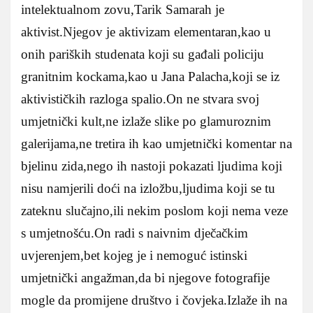
intelektualnom zovu,Tarik Samarah je
aktivist.Njegov je aktivizam elementaran,kao u
onih pariških studenata koji su gađali policiju
granitnim kockama,kao u Jana Palacha,koji se iz
aktivističkih razloga spalio.On ne stvara svoj
umjetnički kult,ne izlaže slike po glamuroznim
galerijama,ne tretira ih kao umjetnički komentar na
bjelinu zida,nego ih nastoji pokazati ljudima koji
nisu namjerili doći na izložbu,ljudima koji se tu
zateknu slučajno,ili nekim poslom koji nema veze
s umjetnošću.On radi s naivnim dječačkim
uvjerenjem,bet kojeg je i nemoguć istinski
umjetnički angažman,da bi njegove fotografije
mogle da promijene društvo i čovjeka.Izlaže ih na