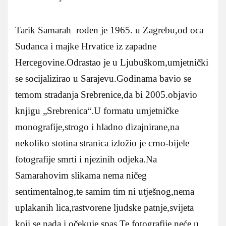
Tarik Samarah rođen je 1965. u Zagrebu,od oca
Sudanca i majke Hrvatice iz zapadne
Hercegovine.Odrastao je u Ljubuškom,umjetnički
se socijalizirao u Sarajevu.Godinama bavio se
temom stradanja Srebrenice,da bi 2005.objavio
knjigu „Srebrenica“.U formatu umjetničke
monografije,strogo i hladno dizajnirane,na
nekoliko stotina stranica izložio je crno-bijele
fotografije smrti i njezinih odjeka.Na
Samarahovim slikama nema ničeg
sentimentalnog,te samim tim ni utješnog,nema
uplakanih lica,rastvorene ljudske patnje,svijeta
koji se nada i očekuje spas.Te fotografije neće u