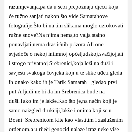
razumjevanja,pa da u sebi prepoznaju djecu koja
će ružno sanjati nakon što vide Samarahove
fotografije.Što bi na tim slikama moglo uzrokovati
ružne snove?Na njima nema,to valja stalno
ponavljati,nema drastičnih prizora.Ali one
svjedoče o nekoj intimnoj općeljudskoj,svačijoj,ali
i strogo privatnoj Srebrenici,koja leži na duši i
savjesti svakoga čovjeka koji u te slike uđe,i gleda
ih onako kako ih je Tarik Samarah gledao prvi
put.A ljudi ne bi da im Srebrenica bude na
duši.Tako im je lakše.Kao što je,na način koji je
samo naizgled drukčiji,lakše i onima koji se u
Bosni Srebrenicom kite kao vlastitim i zasluženim
ordenom,a u riječi genocid nalaze izraz neke više