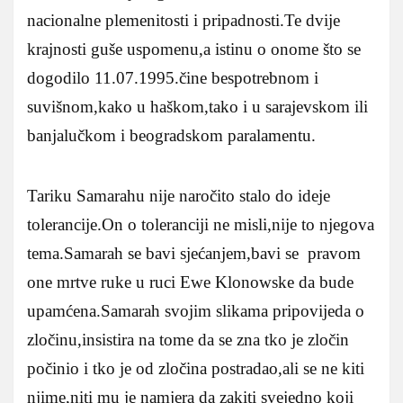
nacionalne plemenitosti i pripadnosti.Te dvije
krajnosti guše uspomenu,a istinu o onome što se
dogodilo 11.07.1995.čine bespotrebnom i
suvišnom,kako u haškom,tako i u sarajevskom ili
banjalučkom i beogradskom paralamentu.
Tariku Samarahu nije naročito stalo do ideje
tolerancije.On o toleranciji ne misli,nije to njegova
tema.Samarah se bavi sjećanjem,bavi se pravom
one mrtve ruke u ruci Ewe Klonowske da bude
upamćena.Samarah svojim slikama pripovijeda o
zločinu,insistira na tome da se zna tko je zločin
počinio i tko je od zločina postradao,ali se ne kiti
njime,niti mu je namjera da zakiti svejedno koji