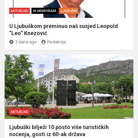
AKTUELNO
IN MEMORIAM
LJUBUŠKI
U Ljubuškom preminuo naš susjed Leopold
“Leo” Knezović
3 dana ago
Redakcija
AKTUELNO
Ljubuški bilježi 10 posto više turističkih
noćenja, gosti iz 60-ak država