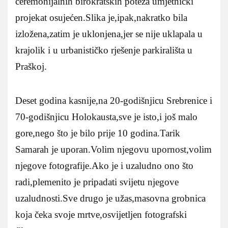
ceremonijalnih birokratskih poteza umjetnički
projekat osujećen.Slika je,ipak,nakratko bila
izložena,zatim je uklonjena,jer se nije uklapala u
krajolik i u urbanističko rješenje parkirališta u
Praškoj.
Deset godina kasnije,na 20-godišnjicu Srebrenice i
70-godišnjicu Holokausta,sve je isto,i još malo
gore,nego što je bilo prije 10 godina.Tarik
Samarah je uporan.Volim njegovu upornost,volim
njegove fotografije.Ako je i uzaludno ono što
radi,plemenito je pripadati svijetu njegove
uzaludnosti.Sve drugo je užas,masovna grobnica
koja čeka svoje mrtve,osvijetljen fotografski