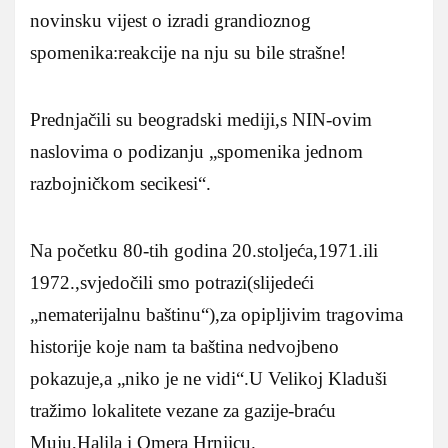
novinsku vijest o izradi grandioznog
spomenika:reakcije na nju su bile strašne!
Prednjačili su beogradski mediji,s NIN-ovim
naslovima o podizanju „spomenika jednom
razbojničkom secikesi“.
Na početku 80-tih godina 20.stoljeća,1971.ili
1972.,svjedočili smo potrazi(slijedeći
„nematerijalnu baštinu“),za opipljivim tragovima
historije koje nam ta baština nedvojbeno
pokazuje,a „niko je ne vidi“.U Velikoj Kladuši
tražimo lokalitete vezane za gazije-braću
Muju,Halila i Omera Hrnjicu.