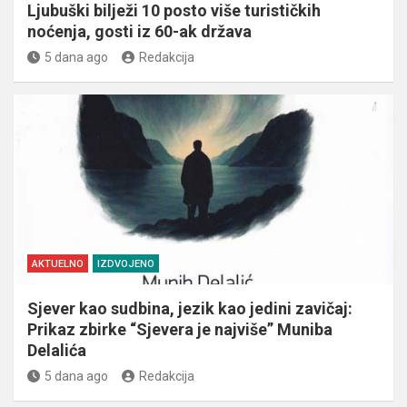
Ljubuški bilježi 10 posto više turističkih
noćenja, gosti iz 60-ak država
5 dana ago
Redakcija
AKTUELNO
IZDVOJENO
Sjever kao sudbina, jezik kao jedini zavičaj:
Prikaz zbirke “Sjevera je najviše” Muniba
Delalića
5 dana ago
Redakcija