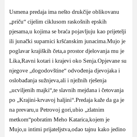
Usmena predaja ima nešto drukčije oblikovanu
„priču“ cijelim ciklusom raskošnih epskih
pjesama,u kojima se braća pojavljuju kao prijetelji
ili junački suparnici kršćanskim junacima.Mujo je
poglavar krajiških četa,a prostor djelovanja mu je
Lika,Ravni kotari i krajevi oko Senja.Opjevane su
njegove „dogodovštine“ odvođenja djevojaka i
oslobađanja sužnjeva,ali i nježnih rješenja
„ucviljenih majki“,te slavnih mejdana i četovanja
po „Krajini-krvavoj haljini“.Predaja kaže da ga je
na prevaru,u Petrovoj gori,ubio „zlatnim
metkom“pobratim Meho Katarica,kojem je
Mujo,u intimi prijateljstva,odao tajnu kako jedino