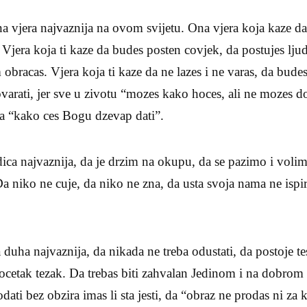
ena vjera najvaznija na ovom svijetu. Ona vjera koja kaze d
 Vjera koja ti kaze da budes posten covjek, da postujes ljud
bracas. Vjera koja ti kaze da ne lazes i ne varas, da budes
ovarati, jer sve u zivotu “mozes kako hoces, ali ne mozes d
na “kako ces Bogu dzevap dati”.
dica najvaznija, da je drzim na okupu, da se pazimo i volim
 niko ne cuje, da niko ne zna, da usta svoja nama ne ispir
 duha najvaznija, da nikada ne treba odustati, da postoje tes
ocetak tezak. Da trebas biti zahvalan Jedinom i na dobrom 
ti bez obzira imas li sta jesti, da “obraz ne prodas ni za k