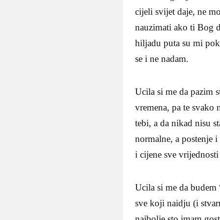
cijeli svijet daje, ne 
nauzimati ako ti Bog d
hiljadu puta su mi poku
se i ne nadam.
Ucila si me da pazim st
vremena, pa te svako 
tebi, a da nikad nisu st
normalne, a postenje i 
i cijene sve vrijednosti
Ucila si me da budem 
sve koji naidju (i stva
najbolje sto imam gos