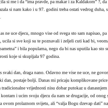
ila si me i da “ima pravde, pa makar i za Kaldakom” ?, da 
zala si nam kako i u 97. godini treba ostati vedrog duha, sa
.
nas ne uce djecu, mnogo vise od svega sto sam napisao, pa
ucila si sve koji su te poznavali i zeljeli cuti kad bi, veom
 pametna” i bila popularna, nego da bi nas uputila kao sto su
rosti koje si skupljala 97 godina.
jes svaki dan, draga nano. Odavno me vise ne uce, ne govo
vaki dan, postaje bolji. Danas mi pricaju komplikovane pri
 tradicionalne vrijednosti nisu dobar putokaz u danasnjem s
, kontam i ucim svoju djecu da nam se drugacije, od onog st
 na ovom prolaznom svijetu, ali “valja Bogu dzevap dati” n