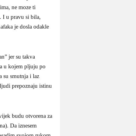
uzima, ne moze ti
I u pravu si bila,
nafaka je dosla odakle
an” jer su takva
a u kojem pljuju po
da su smutnja i laz
 ljudi prepoznaju istinu
vijek budu otvorena za
rena). Da iznesem
 posadim svojom rukom