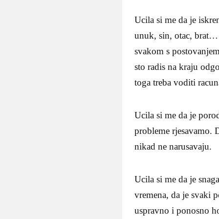
Ucila si me da je iskr
unuk, sin, otac, brat…
svakom s postovanjem o
sto radis na kraju odg
toga treba voditi racu
Ucila si me da je poro
probleme rjesavamo. Da
nikad ne narusavaju.
Ucila si me da je snaga
vremena, da je svaki p
uspravno i ponosno hoda