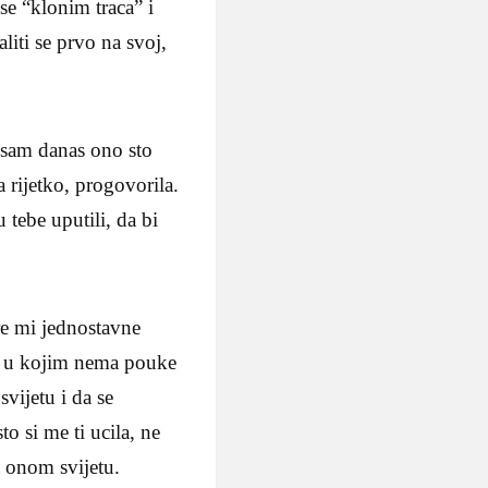
se “klonim traca” i
liti se prvo na svoj,
 sam danas ono sto
a rijetko, progovorila.
 tebe uputili, da bi
re mi jednostavne
ce u kojim nema pouke
vijetu i da se
o si me ti ucila, ne
a onom svijetu.