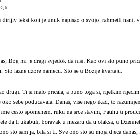
cija
dirljiv tekst koji je unuk napisao o svojoj rahmetli nani, v
nas, Bog mi je dragi svjedok da nisi. Kao ovi sto puno prica
 Sto lazne uzore namecu. Sto se u Bozije kvartaju.
ao drugi. Ti si malo pricala, a puno toga si, rijetkim rijecim
e oko sebe poducavala. Danas, vise nego ikad, to razumije
je ime cesto spomenem, ruku na srce stavim, Fatihu ti prouc
dete da ti ukabuli, boravak u mezaru da ti olaksa, u Dzenne
ono sto sam ja, bila si ti. Sve ono sto su moja djeca danas, 