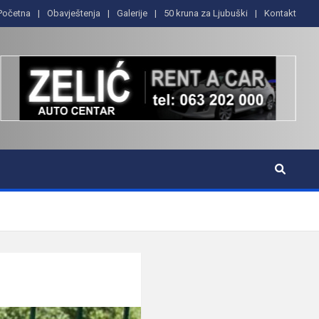
Početna
Obavještenja
Galerije
50 kruna za Ljubuški
Kontakt