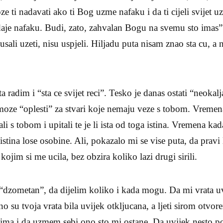
moze ti nadavati ako ti Bog uzme nafaku i da ti cijeli svijet 
aje nafaku. Budi, zato, zahvalan Bogu na svemu sto imas”. 
sali uzeti, nisu uspjeli. Hiljadu puta nisam znao sta cu, a 
a radim i “sta ce svijet reci”. Tesko je danas ostati “neokalj
moze “oplesti” za stvari koje nemaju veze s tobom. Vremen
ali s tobom i upitali te je li ista od toga istina. Vremena ka
istina lose osobine. Ali, pokazalo mi se vise puta, da pravi
 kojim si me ucila, bez obzira koliko lazi drugi sirili.
“dzometan”, da dijelim koliko i kada mogu. Da mi vrata u
rno su tvoja vrata bila uvijek otkljucana, a ljeti sirom otvo
tima i da uzmem sebi ono sto mi ostane. Da uvijek nesto