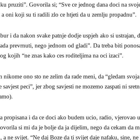
ku pruziti”. Govorila si; “Sve ce jednog dana doci na svoje
a oni koji su ti radili zlo ce htjeti da u zemlju propadnu”.
abur i da nakon svake patnje dodje uspjeh ako si ustrajan, da
rada prevrnuti, nego jednom od gladi”. Da treba biti ponos
zbog kojih “ne znas kako ces roditeljima na oci izaci”.
im nikome ono sto ne zelim da rade meni, da “gledam svoja
 savjest peci”, jer zbog savjesti ne mozemo zaspati ni sretn
mamo).
ka propisana i da ce doci ako budem ucio, radio, vjerovao
ovorila si mi da je bolje da ja dijelim, nego da cekam da me
a ne svijet. “Ne daj Boze da ti svijet daje nafaku, sine, ne b