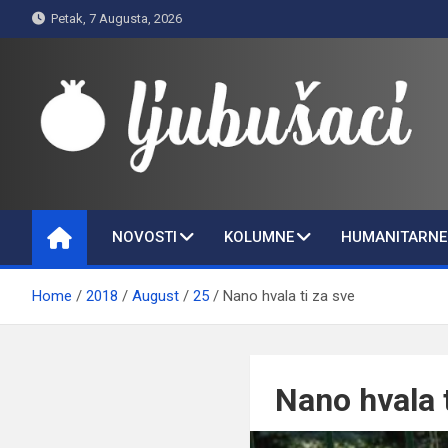
Skip
Petak, 7 Augusta, 2026
to
content
Ljubušaci
Svom voljenom gradu
NOVOSTI
KOLUMNE
HUMANITARNE 
Home
2018
August
25
Nano hvala ti za sve
Nano hvala t