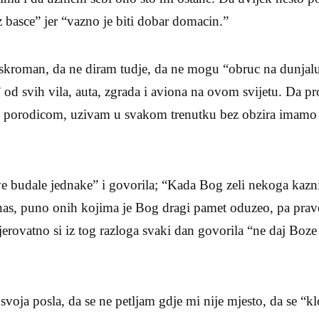
z basce” jer “vazno je biti dobar domacin.”
kroman, da ne diram tudje, da ne mogu “obruc na dunjaluk 
” od svih vila, auta, zgrada i aviona na ovom svijetu. Da p
 porodicom, uzivam u svakom trenutku bez obzira imamo li 
ve budale jednake” i govorila; “Kada Bog zeli nekoga kazn
s, puno onih kojima je Bog dragi pamet oduzeo, pa prave
jerovatno si iz tog razloga svaki dan govorila “ne daj Boze 
svoja posla, da se ne petljam gdje mi nije mjesto, da se “kl