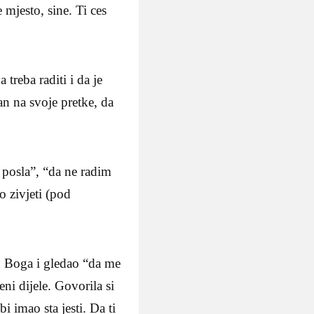
 mjesto, sine. Ti ces
 treba raditi i da je
an na svoje pretke, da
 posla”, “da ne radim
o zivjeti (pod
 u Boga i gledao “da me
ni dijele. Govorila si
i imao sta jesti. Da ti