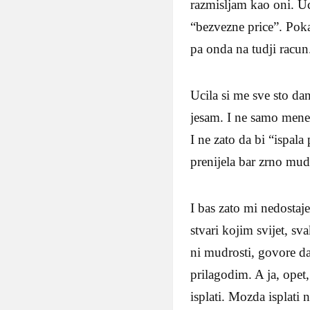
razmisljam kao oni. Uc
“bezvezne price”. Poka
pa onda na tudji racun
Ucila si me sve sto da
jesam. I ne samo mene, 
I ne zato da bi “ispala
prenijela bar zrno mud
I bas zato mi nedosta
stvari kojim svijet, s
ni mudrosti, govore da
prilagodim. A ja, opet
isplati. Mozda isplati