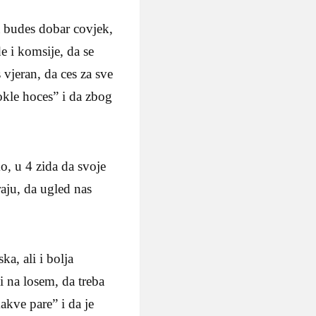
a budes dobar covjek,
e i komsije, da se
 vjeran, da ces za sve
okle hoces” i da zbog
o, u 4 zida da svoje
aju, da ugled nas
ka, ali i bolja
i na losem, da treba
akve pare” i da je