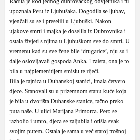
Radila je kod jednog dubrovačkog odvjetnika i tu
upoznala Peru iz Ljubušaka. Dogodila se ljubav,
vjenčali su se i preselili u Ljubuški. Nakon
ujakove smrti i majka je doselila iz Dubrovnika i
ostala živjeti s njima u Ljubuškom sve do smrti. U
vremenu kad su sve žene bile ‘drugarice’, nju su i
dalje oslovljavali gospođa Anka. I zaista, ona je to
bila u najplemenitijem smislu te riječi.
Bila je tajnica u Duhanskoj stanici, imala četvero
djece. Stanovali su u prizemnom stanu kuće koja
je bila u dvorišta Duhanske stanice, tačno preko
puta naše. U ulici Marijana Primorca. Pero se
razbolio i umro, djeca se zaljubila i otišla svak
svojim putem. Ostala je sama u već staroj trošnoj