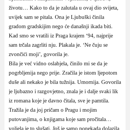
životu… Kako to da je zalutala u ovaj dio svijeta,
uvijek sam se pitala. Ona je Ljubuški činila
gradom gradskijim nego će današnji ikada biti.
Kad smo se vratili iz Praga krajem ‘94, najprije
sam trčala zagrliti nju. Plakala je. ‘Ne čuju se
zvončići moji’, govorila je.
Bila je već vidno oslabjela, činilo mi se da je
pogrbljenija nego prije. Zračila je istom ljepotom
duše ali nekako je bila tužnija. Umornija. Govorila
je ljubazno i razgovjetno, znala je i dalje svaki lik
iz romana koje je davno čitala, sve je pamtila.
Tražila je da joj pričam o Pragu i mojim
putovanjima, o knjigama koje sam pročitala…
voljela je to slušati. Još je samo ponekada dolazila