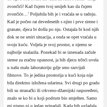
zvončići! Kad čujem tvoj smijeh kao da čujem
zvončiće…’ Poljubila bih je i vraćala se u radnju.
Kad je počeo rat devedesetih s njim i prve sirene i
granate, djeca bi došla po nju. Ostajala bi kod njih
dok se ne smiri situacija, a onda se opet vraćala u
svoju kuću. Voljela je svoj prostor, u njemu se
najbolje snalazila. Ponekad bi se iznenada začule
sirene za zračnu opasnost, ja bih djecu trčeći uvela
u našu malu laboratoriju gdje smo razvijali
filmove. To je jedina prostorija u kući koja nije
bila direktno izložena udarima. Svi drugi po gradu
bili su stranački ili crkveno-džamijski raspoređeni,
znalo se ko bi u koji podrum bio smješten. Samo
mi nismo ni u jedan pripadali. Kada bih ugladala