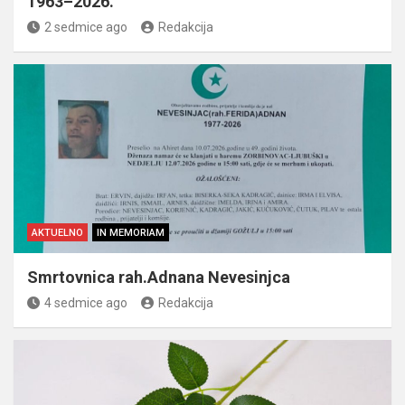
1963–2026.
2 sedmice ago
Redakcija
AKTUELNO
IN MEMORIAM
Smrtovnica rah.Adnana Nevesinjca
4 sedmice ago
Redakcija