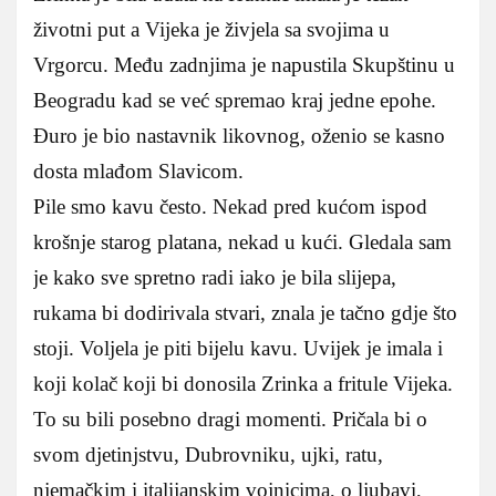
životni put a Vijeka je živjela sa svojima u
Vrgorcu. Među zadnjima je napustila Skupštinu u
Beogradu kad se već spremao kraj jedne epohe.
Đuro je bio nastavnik likovnog, oženio se kasno
dosta mlađom Slavicom.
Pile smo kavu često. Nekad pred kućom ispod
krošnje starog platana, nekad u kući. Gledala sam
je kako sve spretno radi iako je bila slijepa,
rukama bi dodirivala stvari, znala je tačno gdje što
stoji. Voljela je piti bijelu kavu. Uvijek je imala i
koji kolač koji bi donosila Zrinka a fritule Vijeka.
To su bili posebno dragi momenti. Pričala bi o
svom djetinjstvu, Dubrovniku, ujki, ratu,
njemačkim i italijanskim vojnicima, o ljubavi,