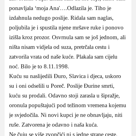
ponavljala ‘moja Ana'….Odlazila je. Tiho je
izdahnula nedugo poslije. Ridala sam naglas,
poljubila je i spustila njene mršave ruke i ponovo
izišla kroz prozor. Osvrnula sam se još jednom, ali
ništa nisam vidjela od suza, pretrčala cestu i
zatvorila vrata od naše kuće. Plakala sam cijelu
noć. Bilo je to 8.11.1998.
Kuću su naslijedili Đuro, Slavica i djeca, uskoro
su i oni odselili u Poreč. Poslije Đurine smrti,
kuću su prodali. Odavno stoji zarasla u šipražje,
oronula popuštajući pod težinom vremena kojemu
je svjedočila. Ni novi kupci je ne obnavljaju, niti
ruše. Zatvorena je odavno i naša kuća.
Ne čuju se više zvončići ni s jedne strane ceste.