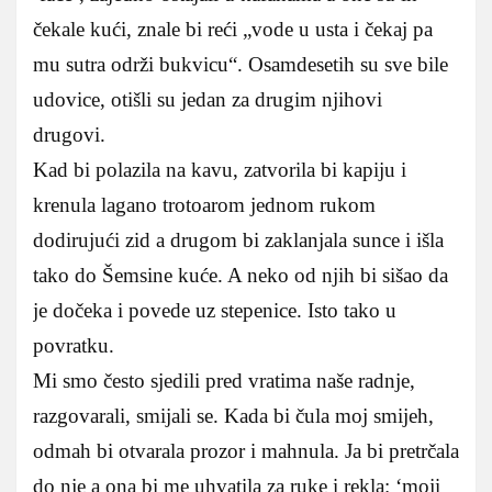
čekale kući, znale bi reći „vode u usta i čekaj pa
mu sutra održi bukvicu“. Osamdesetih su sve bile
udovice, otišli su jedan za drugim njihovi
drugovi.
Kad bi polazila na kavu, zatvorila bi kapiju i
krenula lagano trotoarom jednom rukom
dodirujući zid a drugom bi zaklanjala sunce i išla
tako do Šemsine kuće. A neko od njih bi sišao da
je dočeka i povede uz stepenice. Isto tako u
povratku.
Mi smo često sjedili pred vratima naše radnje,
razgovarali, smijali se. Kada bi čula moj smijeh,
odmah bi otvarala prozor i mahnula. Ja bi pretrčala
do nje a ona bi me uhvatila za ruke i rekla: ‘moji