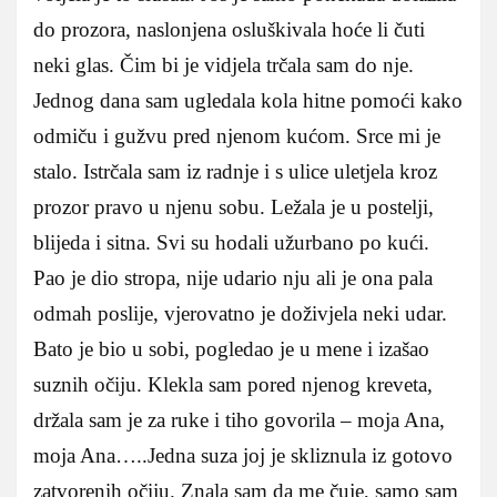
do prozora, naslonjena osluškivala hoće li čuti
neki glas. Čim bi je vidjela trčala sam do nje.
Jednog dana sam ugledala kola hitne pomoći kako
odmiču i gužvu pred njenom kućom. Srce mi je
stalo. Istrčala sam iz radnje i s ulice uletjela kroz
prozor pravo u njenu sobu. Ležala je u postelji,
blijeda i sitna. Svi su hodali užurbano po kući.
Pao je dio stropa, nije udario nju ali je ona pala
odmah poslije, vjerovatno je doživjela neki udar.
Bato je bio u sobi, pogledao je u mene i izašao
suznih očiju. Klekla sam pored njenog kreveta,
držala sam je za ruke i tiho govorila – moja Ana,
moja Ana…..Jedna suza joj je skliznula iz gotovo
zatvorenih očiju. Znala sam da me čuje, samo sam