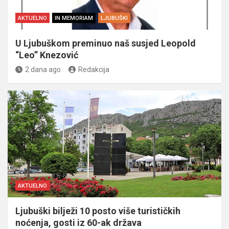
AKTUELNO
IN MEMORIAM
LJUBUŠKI
U Ljubuškom preminuo naš susjed Leopold
“Leo” Knezović
2 dana ago
Redakcija
AKTUELNO
Ljubuški bilježi 10 posto više turističkih
noćenja, gosti iz 60-ak država