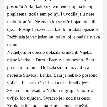
gospođu Anku kako uznemireno stoji na kapiji
preplašena, trčala sam po nju i uvodila je u naše
malo skonište. Ne znam ko se više bojao, ona ili
djeca. Poslije bi se vraćali kad bi prestala opasnost.
Preživjela je već jedan rat, teško joj je padala svaka
uzbuna.
Nedjeljom bi obično dolazila Zrinka ili Vijeka,
njene kćerke, a Đuro i Bato svakodnevno. Bato i
po nekoliko puta. Dolazila su i njihova djeca i
nevjeste Slavica i Lenka. Batu je nekako posebno
voljela. I ja sam. On i Lenka nisu imali djece.
Svirao je ponekad sa Neđom u grupi, šalio se ali
uvijek bio uljudan. Svraćao je i kod nas često.
Zrinka je bila udata na Humac imala je težak