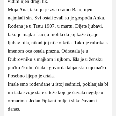
vidim njen dragi lik.
Moja Ana, tako ju je zvao samo Bato, njen
najmlađi sin. Svi ostali zvali su je gospođa Anka.
Rođena je u Trstu 1907. u martu. Dijete ljubavi.
Iako je majku Luciju molila da joj kaže čija je
ljubav bila, nikad joj nije otkrila. Tako je rubrika s
imenom oca ostala prazna. Odrastala je u
Dubrovniku s majkom i ujkom. Išla je u žensku
pučku školu, čitala i govorila talijanski i njemački.
Posebno lijepo je crtala.
Imale smo rođendane u istoj sedmici, poklanjala bi
mi tada svoje stare crteže koje je čuvala negdje u
ormarima. Jedan čipkani milje i slike čuvam i
danas.