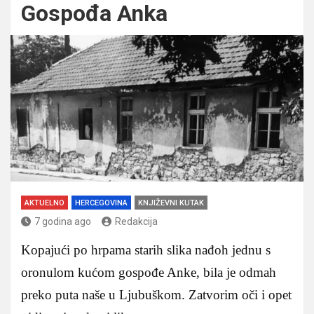
Gospođa Anka
AKTUELNO
HERCEGOVINA
KNJIŽEVNI KUTAK
7 godina ago
Redakcija
Kopajući po hrpama starih slika nađoh jednu s
oronulom kućom gospođe Anke, bila je odmah
preko puta naše u Ljubuškom. Zatvorim oči i opet