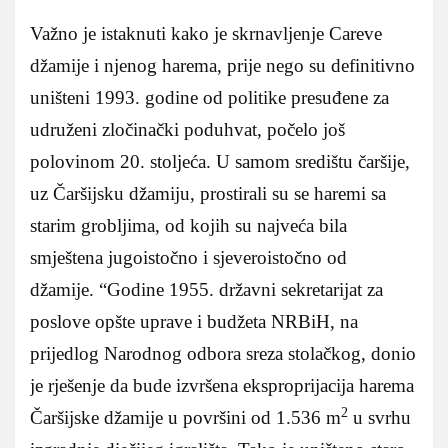
Važno je istaknuti kako je skrnavljenje Careve
džamije i njenog harema, prije nego su definitivno
uništeni 1993. godine od politike presuđene za
udruženi zločinački poduhvat, počelo još
polovinom 20. stoljeća. U samom središtu čaršije,
uz Čaršijsku džamiju, prostirali su se haremi sa
starim grobljima, od kojih su najveća bila
smještena jugoistočno i sjeveroistočno od
džamije. “Godine 1955. državni sekretarijat za
poslove opšte uprave i budžeta NRBiH, na
prijedlog Narodnog odbora sreza stolačkog, donio
je rješenje da bude izvršena eksproprijacija harema
2
Čaršijske džamije u površini od 1.536 m
u svrhu