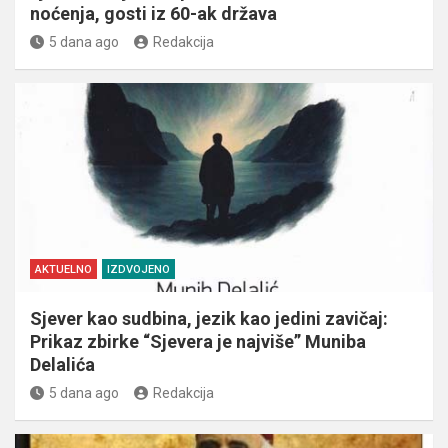
noćenja, gosti iz 60-ak država
5 dana ago
Redakcija
AKTUELNO
IZDVOJENO
Sjever kao sudbina, jezik kao jedini zavičaj:
Prikaz zbirke “Sjevera je najviše” Muniba
Delalića
5 dana ago
Redakcija