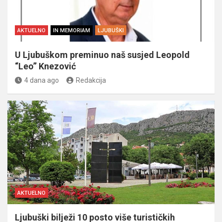
AKTUELNO
IN MEMORIAM
LJUBUŠKI
U Ljubuškom preminuo naš susjed Leopold
“Leo” Knezović
4 dana ago
Redakcija
AKTUELNO
Ljubuški bilježi 10 posto više turističkih