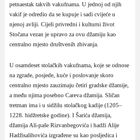
petnaestak takvih vakufnama. U jednoj od njih
vakif je odredio da se kupuje i sadi cvijeće u
njenoj avliji. Cijeli privredni i kulturni život
Stočana vezan je upravo za ovu džamiju kao
centralno mjesto društvenih zbivanja.
U osamdeset stolačkih vakufnama, koje se odnose
na zgrade, posjede, kuće i poslovanje skoro
centralno mjesto zauzimaju četiri gradske džamije,
a među njima posebno Careva džamija. Sličan
tretman ima i u sidžilu stolačkog kadije (1205–
1228. hidžretske godine). I Šarića džamija,
džamija Ali-paše Rizvanbegovića i hadži Alije
Hadžisalihovića izgrađene su kao posljedica i