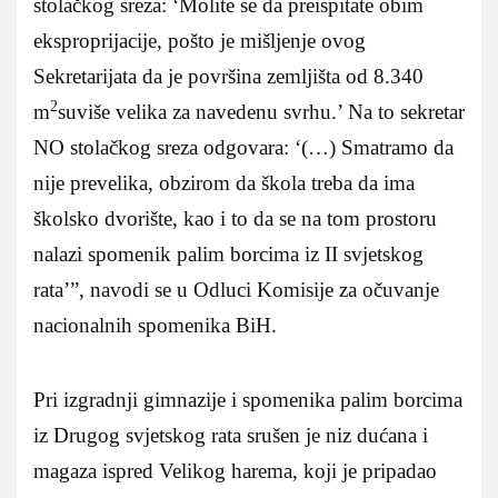
stolačkog sreza: ‘Molite se da preispitate obim
eksproprijacije, pošto je mišljenje ovog
Sekretarijata da je površina zemljišta od 8.340
2
m
suviše velika za navedenu svrhu.’ Na to sekretar
NO stolačkog sreza odgovara: ‘(…) Smatramo da
nije prevelika, obzirom da škola treba da ima
školsko dvorište, kao i to da se na tom prostoru
nalazi spomenik palim borcima iz II svjetskog
rata’”, navodi se u Odluci Komisije za očuvanje
nacionalnih spomenika BiH.
Pri izgradnji gimnazije i spomenika palim borcima
iz Drugog svjetskog rata srušen je niz dućana i
magaza ispred Velikog harema, koji je pripadao