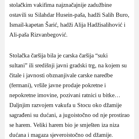
stolačkim vakifima najznačajnije zadužbine
ostavili su Silahdar Husein-paša, hadži Salih Buro,
Ismail-kapetan Šarić, hadži Alija Hadžisalihović i
Ali-paša Rizvanbegović.
Stolačka čaršija bila je carska čaršija “suki
sultani” ili središnji javni gradski trg, na kojem su
čitale i javnosti obznanjivale carske naredbe
(fermani), vršile javne prodaje pokretne i
nepokretne imovine, pozivani ratnici u bitke…
Daljnjim razvojem vakufa u Stocu oko džamije
sagrađeni su dućani, a jugoistočno od nje prostirao
se harem. Veliki harem bio je smješten iza niza
dućana i magaza sjeveroistočno od džamije.