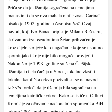
Priča se da je džamija sagrađena na temeljima
manastira i da se ova mahala ranije zvala Carina”,
pisalo je 1902. godine u časopisu
Srđ.
Ovaj
navod, koji Ivo Banac pripisuje Milanu Rešetaru,
skrivanom iza pseudonima Šetar, prihvaćen je
kroz cijelo stoljeće kao nagađanje koje se usputno
spominjalo i koje nije bilo moguće provjeriti.
Nakon što je 1993. godine srušena Čaršijska
džamija i cijela čaršija u Stocu, lokalne vlasti i
lokalna katolička crkva pozivali su se na navod
iz
Srđa
tvrdeći da je džamija bila sagrađena na
temeljima katoličke crkve. Kako se ističe u Odluci
Komisije za očuvanje nacionalnih spomenika BiH,
tokom 2001. godine, prije pristupanja