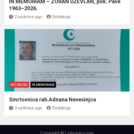
IN MEMORIAM – ZORAN DŽEVLAN, pok. Pave
1963–2026.
2 sedmice ago
Redakcija
AKTUELNO
IN MEMORIAM
Smrtovnica rah.Adnana Nevesinjca
4 sedmice ago
Redakcija
Copyright © Ljubušaci.com