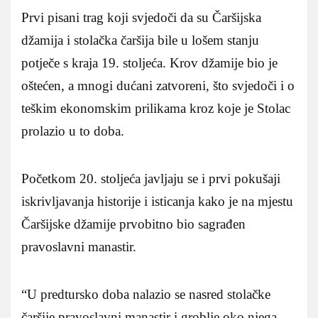
Prvi pisani trag koji svjedoči da su Čaršijska
džamija i stolačka čaršija bile u lošem stanju
potječe s kraja 19. stoljeća. Krov džamije bio je
oštećen, a mnogi dućani zatvoreni, što svjedoči i o
teškim ekonomskim prilikama kroz koje je Stolac
prolazio u to doba.
Početkom 20. stoljeća javljaju se i prvi pokušaji
iskrivljavanja historije i isticanja kako je na mjestu
Čaršijske džamije prvobitno bio sagrađen
pravoslavni manastir.
“U predtursko doba nalazio se nasred stolačke
čaršije pravoslavni manastir i groblje oko njega.