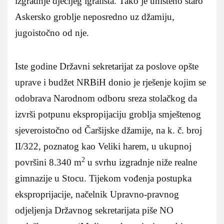
izgradnje dječijeg igrališta. Tako je uništeno staro
Askersko groblje neposredno uz džamiju,
jugoistočno od nje.
Iste godine Državni sekretarijat za poslove opšte
uprave i budžet NRBiH donio je rješenje kojim se
odobrava Narodnom odboru sreza stolačkog da
izvrši potpunu ekspropijaciju groblja smještenog
sjeveroistočno od Čaršijske džamije, na k. č. broj
II/322, poznatog kao Veliki harem, u ukupnoj
2
površini 8.340 m
u svrhu izgradnje niže realne
gimnazije u Stocu. Tijekom vođenja postupka
eksproprijacije, načelnik Upravno-pravnog
odjeljenja Državnog sekretarijata piše NO