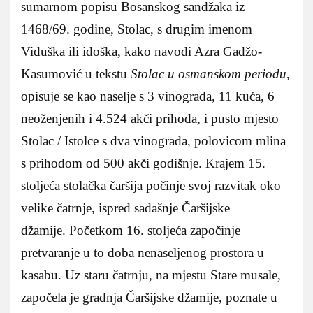
sumarnom popisu Bosanskog sandžaka iz
1468/69. godine, Stolac, s drugim imenom
Viduška ili idoška, kako navodi Azra Gadžo-
Kasumović u tekstu
Stolac u osmanskom periodu
,
opisuje se kao naselje s 3 vinograda, 11 kuća, 6
neoženjenih i 4.524 akči prihoda, i pusto mjesto
Stolac / Istolce s dva vinograda, polovicom mlina
s prihodom od 500 akči godišnje. Krajem 15.
stoljeća stolačka čaršija počinje svoj razvitak oko
velike čatrnje, ispred sadašnje Čaršijske
džamije. Početkom 16. stoljeća započinje
pretvaranje u to doba nenaseljenog prostora u
kasabu. Uz staru čatrnju, na mjestu Stare musale,
započela je gradnja Čaršijske džamije, poznate u