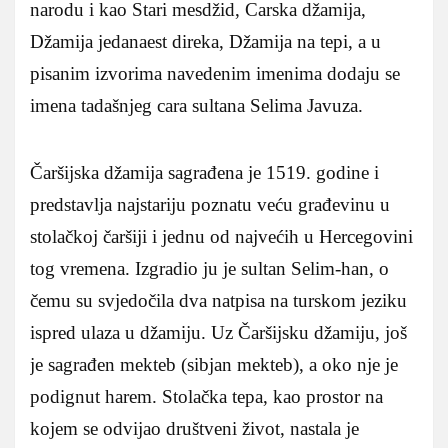
narodu i kao Stari mesdžid, Carska džamija,
Džamija jedanaest direka, Džamija na tepi, a u
pisanim izvorima navedenim imenima dodaju se
imena tadašnjeg cara sultana Selima Javuza.
Čaršijska džamija sagrađena je 1519. godine i
predstavlja najstariju poznatu veću građevinu u
stolačkoj čaršiji i jednu od najvećih u Hercegovini
tog vremena. Izgradio ju je sultan Selim‑han, o
čemu su svjedočila dva natpisa na turskom jeziku
ispred ulaza u džamiju. Uz Čaršijsku džamiju, još
je sagrađen mekteb (sibjan mekteb), a oko nje je
podignut harem. Stolačka tepa, kao prostor na
kojem se odvijao društveni život, nastala je