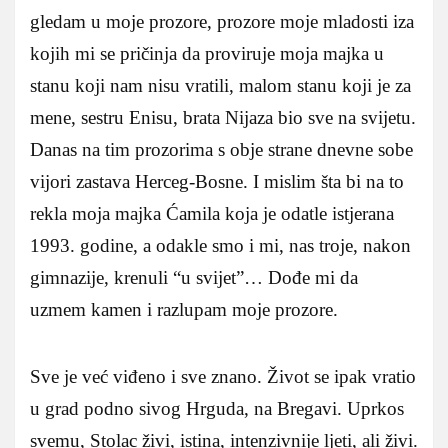
gledam u moje prozore, prozore moje mladosti iza
kojih mi se pričinja da proviruje moja majka u
stanu koji nam nisu vratili, malom stanu koji je za
mene, sestru Enisu, brata Nijaza bio sve na svijetu.
Danas na tim prozorima s obje strane dnevne sobe
vijori zastava Herceg-Bosne. I mislim šta bi na to
rekla moja majka Ćamila koja je odatle istjerana
1993. godine, a odakle smo i mi, nas troje, nakon
gimnazije, krenuli “u svijet”… Dođe mi da
uzmem kamen i razlupam moje prozore.
Sve je već viđeno i sve znano. Život se ipak vratio
u grad podno sivog Hrguda, na Bregavi. Uprkos
svemu, Stolac živi, istina, intenzivnije ljeti, ali živi.