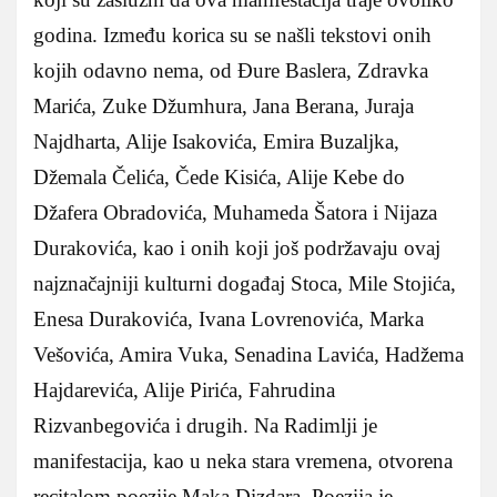
godina. Između korica su se našli tekstovi onih
kojih odavno nema, od Đure Baslera, Zdravka
Marića, Zuke Džumhura, Jana Berana, Juraja
Najdharta, Alije Isakovića, Emira Buzaljka,
Džemala Čelića, Čede Kisića, Alije Kebe do
Džafera Obradovića, Muhameda Šatora i Nijaza
Durakovića, kao i onih koji još podržavaju ovaj
najznačajniji kulturni događaj Stoca, Mile Stojića,
Enesa Durakovića, Ivana Lovrenovića, Marka
Vešovića, Amira Vuka, Senadina Lavića, Hadžema
Hajdarevića, Alije Pirića, Fahrudina
Rizvanbegovića i drugih. Na Radimlji je
manifestacija, kao u neka stara vremena, otvorena
recitalom poezije Maka Dizdara. Poezija je