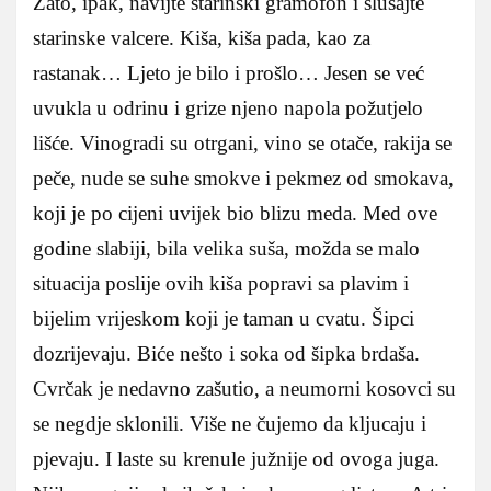
Zato, ipak, navijte starinski gramofon i slušajte
starinske valcere. Kiša, kiša pada, kao za
rastanak… Ljeto je bilo i prošlo… Jesen se već
uvukla u odrinu i grize njeno napola požutjelo
lišće. Vinogradi su otrgani, vino se otače, rakija se
peče, nude se suhe smokve i pekmez od smokava,
koji je po cijeni uvijek bio blizu meda. Med ove
godine slabiji, bila velika suša, možda se malo
situacija poslije ovih kiša popravi sa plavim i
bijelim vrijeskom koji je taman u cvatu. Šipci
dozrijevaju. Biće nešto i soka od šipka brdaša.
Cvrčak je nedavno zašutio, a neumorni kosovci su
se negdje sklonili. Više ne čujemo da kljucaju i
pjevaju. I laste su krenule južnije od ovoga juga.