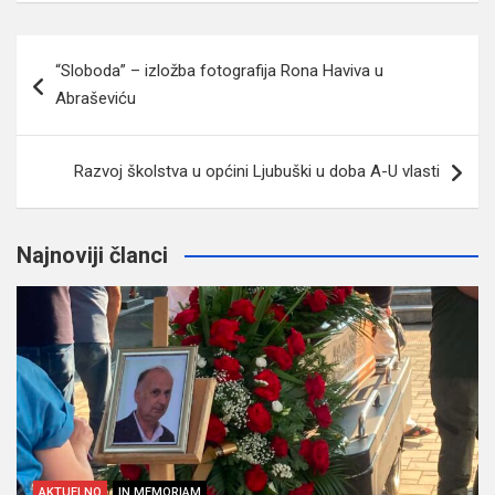
Navigacija
“Sloboda” – izložba fotografija Rona Haviva u
članaka
Abraševiću
Razvoj školstva u općini Ljubuški u doba A-U vlasti
Najnoviji članci
AKTUELNO
IN MEMORIAM