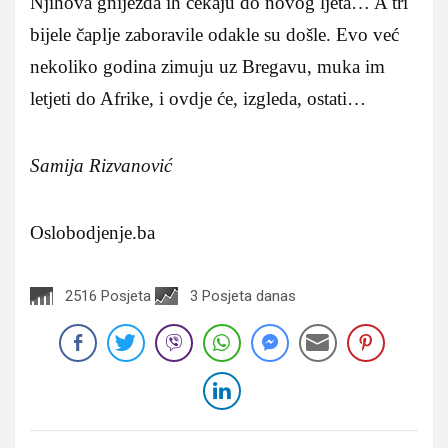
Njihova gnijezda ih čekaju do novog ljeta… A tri
bijele čaplje zaboravile odakle su došle. Evo već
nekoliko godina zimuju uz Bregavu, muka im
letjeti do Afrike, i ovdje će, izgleda, ostati…
Samija Rizvanović
Oslobodjenje.ba
2516 Posjeta
3 Posjeta danas