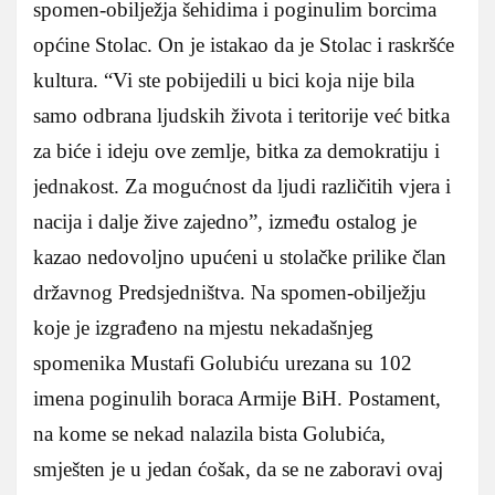
spomen-obilježja šehidima i poginulim borcima
općine Stolac. On je istakao da je Stolac i raskršće
kultura. “Vi ste pobijedili u bici koja nije bila
samo odbrana ljudskih života i teritorije već bitka
za biće i ideju ove zemlje, bitka za demokratiju i
jednakost. Za mogućnost da ljudi različitih vjera i
nacija i dalje žive zajedno”, između ostalog je
kazao nedovoljno upućeni u stolačke prilike član
državnog Predsjedništva. Na spomen-obilježju
koje je izgrađeno na mjestu nekadašnjeg
spomenika Mustafi Golubiću urezana su 102
imena poginulih boraca Armije BiH. Postament,
na kome se nekad nalazila bista Golubića,
smješten je u jedan ćošak, da se ne zaboravi ovaj