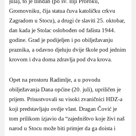
jula), to je Ilindan (po sv. Iliji Proroku,
Gromovniku, čija statua čuva katoličku crkvu
Zagradom u Stocu), a drugi će slaviti 25. oktobar,
dan kada je Stolac oslobođen od fašista 1944.
godine. Grad je podijeljen i po obilježavanju
praznika, a odavno djeluju dvije škole pod jednim
krovom i dva doma zdravlja pod dva krova.
Opet na prostoru Radimlje, a u povodu
obilježavanja Dana općine (20. juli), upriličen je
prijem. Prisustvovali su visoki zvaničnici HDZ-a
koji predstavljaju ovdje vlast. Dragan Čović je
tom prilikom izjavio da “zajedništvo koje živi naš
narod u Stocu može biti primjer da ga doista i