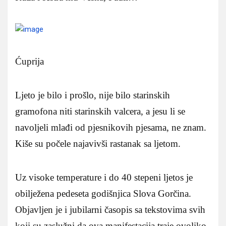
Ćuprija
Ljeto je bilo i prošlo, nije bilo starinskih
gramofona niti starinskih valcera, a jesu li se
navoljeli mlađi od pjesnikovih pjesama, ne znam.
Kiše su počele najavivši rastanak sa ljetom.
Uz visoke temperature i do 40 stepeni ljetos je
obilježena pedeseta godišnjica Slova Gorčina.
Objavljen je i jubilarni časopis sa tekstovima svih
koji su zaslužni da ova manifestacija traje ovoliko