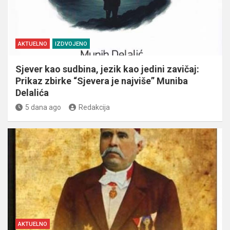
AKTUELNO
IZDVOJENO
Sjever kao sudbina, jezik kao jedini zavičaj:
Prikaz zbirke “Sjevera je najviše” Muniba
Delalića
5 dana ago
Redakcija
AKTUELNO