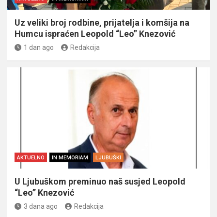
Uz veliki broj rodbine, prijatelja i komšija na
Humcu ispraćen Leopold “Leo” Knezović
1 dan ago
Redakcija
AKTUELNO
IN MEMORIAM
LJUBUŠKI
U Ljubuškom preminuo naš susjed Leopold
“Leo” Knezović
3 dana ago
Redakcija