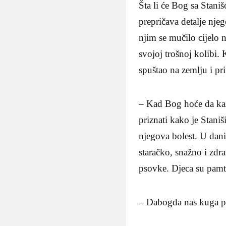
Šta li će Bog sa Stani
prepričava detalje nje
njim se mučilo cijelo 
svojoj trošnoj kolibi.
spuštao na zemlju i pri
– Kad Bog hoće da kaz
priznati kako je Staniši
njegova bolest. U dani
staračko, snažno i zdr
psovke. Djeca su pamti
– Dabogda nas kuga po