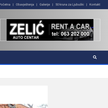
Početna
Obavještenja
Galerije
50 kruna za Ljubuški
Kontakt