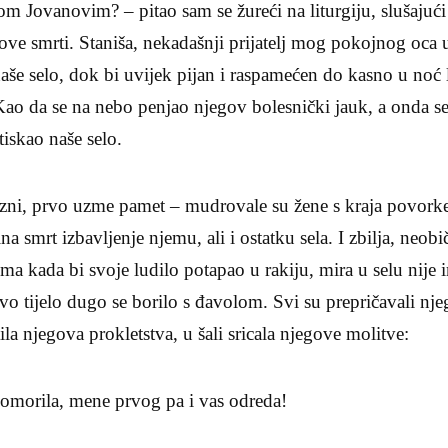
šom Jovanovim? – pitao sam se žureći na liturgiju, slušaju
gove smrti. Staniša, nekadašnji prijatelj mog pokojnog oca
naše selo, dok bi uvijek pijan i raspamećen do kasno u noć 
 Kao da se na nebo penjao njegov bolesnički jauk, a onda se
tiskao naše selo.
ni, prvo uzme pamet – mudrovale su žene s kraja povorke,
na smrt izbavljenje njemu, ali i ostatku sela. I zbilja, neobič
ma kada bi svoje ludilo potapao u rakiju, mira u selu nije
avo tijelo dugo se borilo s đavolom. Svi su prepričavali nj
la njegova prokletstva, u šali sricala njegove molitve:
morila, mene prvog pa i vas odreda!