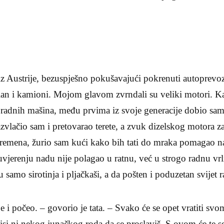
o iz Austrije, bezuspješno pokušavajući pokrenuti autoprevo
an i kamioni. Mojom glavom zvrndali su veliki motori. Ka
 radnih mašina, među prvima iz svoje generacije dobio sa
zvlačio sam i pretovarao terete, a zvuk dizelskog motora z
remena, žurio sam kući kako bih tati do mraka pomagao 
vjerenju nadu nije polagao u ratnu, već u strogo radnu vrl
 samo sirotinja i pljačkaši, a da pošten i poduzetan svijet ra
 je i počeo. – govorio je tata. – Svako će se opet vratiti s
Nisi ni nekog junačkog roda da se proslaviš. S ovom će te