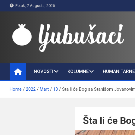
Skip
Petak, 7 Augusta, 2026
to
content
Ljubušaci
Svom voljenom gradu
NOVOSTI
KOLUMNE
HUMANITARNE 
Home
2022
Mart
13
Šta li će Bog sa Stanišom Jovanovi
Šta li će B