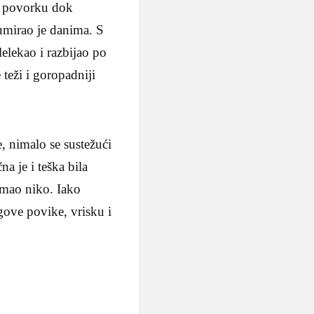
ći povorku dok
 umirao je danima. S
lelekao i razbijao po
 teži i goropadniji
 nimalo se sustežući
na je i teška bila
 imao niko. Iako
egove povike, vrisku i