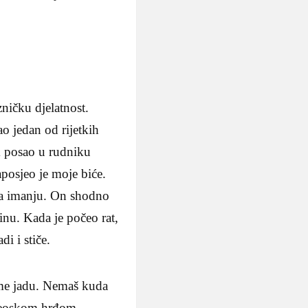
zničku djelatnost.
o jedan od rijetkih
m posao u rudniku
aposjeo je moje biće.
na imanju. On shodno
inu. Kada je počeo rat,
di i stiče.
vome jadu. Nemaš kuda
 seoskom hrđom