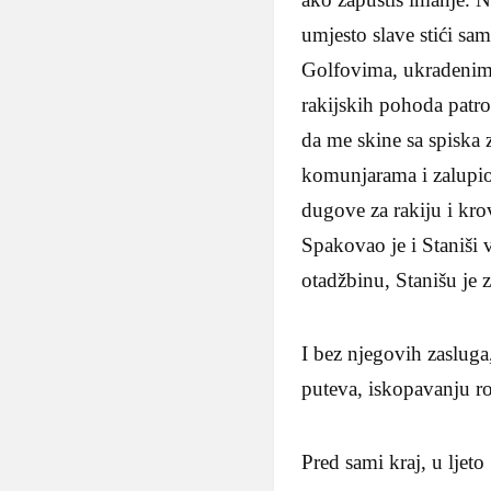
umjesto slave stići s
Golfovima, ukradenim 
rakijskih pohoda patro
da me skine sa spiska 
komunjarama i zalupio 
dugove za rakiju i krov
Spakovao je i Staniši 
otadžbinu, Stanišu je 
I bez njegovih zasluga
puteva, iskopavanju r
Pred sami kraj, u ljeto