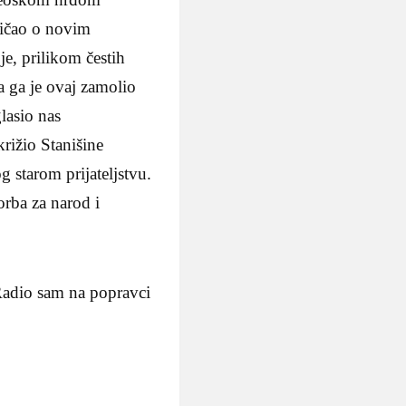
ričao o novim
, prilikom čestih
a ga je ovaj zamolio
lasio nas
rižio Stanišine
g starom prijateljstvu.
orba za narod i
 Radio sam na popravci