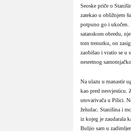
Seoske priče o Staniš
zatekao u obližnjem šu
potpuno go i ukočen. I
satanskom obredu, njeg
tom trenutku, on zasi
zaobišao i vratio se u
nesretnog samotnjačko
Na ulazu u manastir ugl
kao pred nesvjesticu. 
utovarivača u Pilici. N
želudac. Stanišina i m
iz kojeg je zaudarala k
Buljio sam u zadimlje