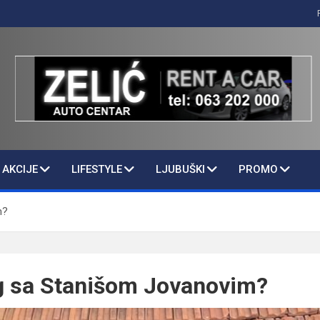
AKCIJE
LIFESTYLE
LJUBUŠKI
PROMO
m?
og sa Stanišom Jovanovim?