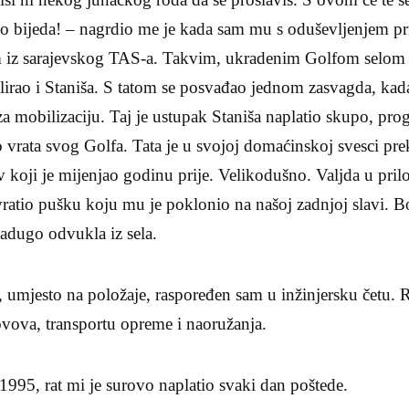
amo bijeda! – nagrdio me je kada sam mu s oduševljenjem p
iz sarajevskog TAS-a. Takvim, ukradenim Golfom selom je
lirao i Staniša. S tatom se posvađao jednom zasvagda, kad
za mobilizaciju. Taj je ustupak Staniša naplatio skupo, prog
vrata svog Golfa. Tata je u svojoj domaćinskoj svesci prek
 koji je mijenjao godinu prije. Velikodušno. Valjda u prilo
vratio pušku koju mu je poklonio na našoj zadnjoj slavi. B
zadugo odvukla iz sela.
, umjesto na položaje, raspoređen sam u inžinjersku četu.
ovova, transportu opreme i naoružanja.
 1995, rat mi je surovo naplatio svaki dan poštede.