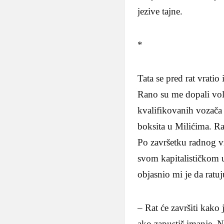
jezive tajne.
*
Tata se pred rat vrati
Rano su me dopali vol
kvalifikovanih vozača
boksita u Milićima. Ra
Po završetku radnog v
svom kapitalističkom u
objasnio mi je da ratuju
– Rat će završiti kako
ako zapustiš imanje. 