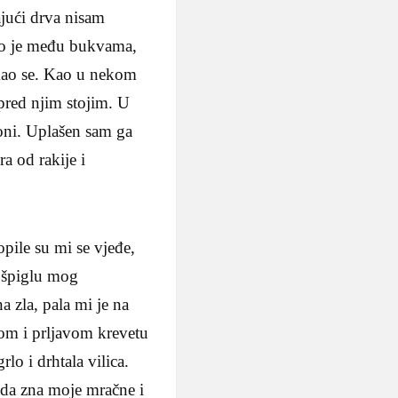
ajući drva nisam
jao je među bukvama,
ekao se. Kao u nekom
 pred njim stojim. U
oni. Uplašen sam ga
a od rakije i
opile su mi se vjeđe,
u špiglu mog
a zla, pala mi je na
enom i prljavom krevetu
lo i drhtala vilica.
 da zna moje mračne i