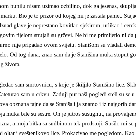
inom bunilu nisam uzimao ozbiljno, dok ga jesenas, skuplj
marku. Bio je to prizor od kojeg mi je zastala pamet. Sta
znad glave je neprestano kovitlao sjekirom, urlikao i cer
ovim tijelom strujali su grčevi. Ne bi me primijetio ni da
gurno nije pripadao ovom svijetu. Stanišom su vladali dem
 selo. Od tog dana, znao sam da je Stanišina muka stoput gor
g života.
edao sam smrtovnicu, s koje je škiljilo Stanišino lice. Skl
Zateturao sam u crkvu. Zadnji put naši pogledi sreli su se 
ova obznana tajne da se Staniša i ja znamo i iz najgorih dan
oja muka bile su sestre. On je jutros sustignut, na provalj
azna, a moja bitka sa sudbinom tek predstoji. Sušilo mi se gr
ni oltar i sveštenikovo lice. Prokazivao me pogledom. Kao