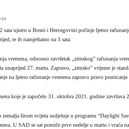
cija
2 sata ujutro u Bosni i Hercegovini počinje ljetno računan
ijed, te ih namještamo na 3 sata.
anja vremena, odnosno završetak „zimskog” računanja vre
a unaprijed 27. marta. Zapravo, „zimsko” vrijeme je stan
vanje na ljetno računanje vremena zapravo pravo pomicanje 
ena koje je započelo 31. oktobra 2021. godine završava 2
 zemalja širom svijeta sudjeluje u programu “Daylight S
mena. U SAD se sat pomiče prve nedelje u martu i vraća n