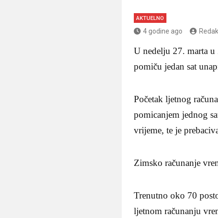
AKTUELNO
4 godine ago
Redak
U nedelju 27. marta u 
pomiču jedan sat unapr
Početak ljetnog račun
pomicanjem jednog sat
vrijeme, te je prebaci
Zimsko računanje vrem
Trenutno oko 70 posto
ljetnom računanju vre