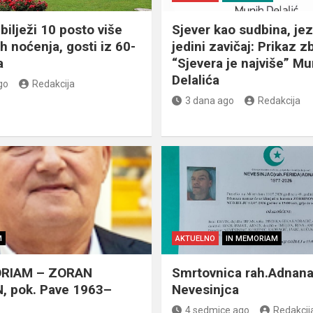
bilježi 10 posto više
Sjever kao sudbina, jez
ih noćenja, gosti iz 60-
jedini zavičaj: Prikaz z
a
“Sjevera je najviše” Mu
Delalića
go
Redakcija
3 dana ago
Redakcija
M
AKTUELNO
IN MEMORIAM
RIAM – ZORAN
Smrtovnica rah.Adnan
, pok. Pave 1963–
Nevesinjca
4 sedmice ago
Redakcij