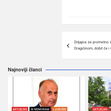
Navigacija
Drljajice se prometno 
članaka
Dragićinom, dobit će 
Najnoviji članci
AKTUELNO
IN MEMORIAM
LJUBUŠKI
AKTUELNO