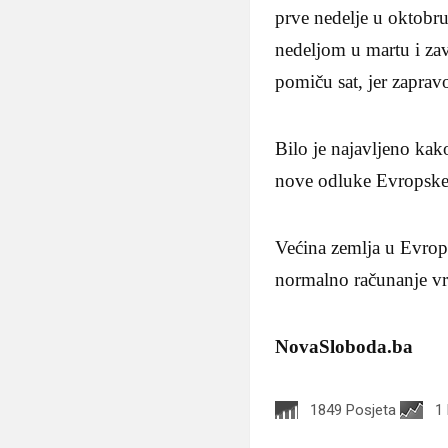
prve nedelje u oktobr
nedeljom u martu i za
pomiču sat, jer zapravo
Bilo je najavljeno kak
nove odluke Evropske k
Većina zemlja u Evropi
normalno računanje v
NovaSloboda.ba
1849 Posjeta
1