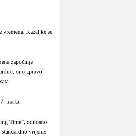
je vremena. Kazaljke se
mena započinje
dardno, ono „pravo”
sata.
7. marta.
aving Time”, odnosno
a standardno vrijeme