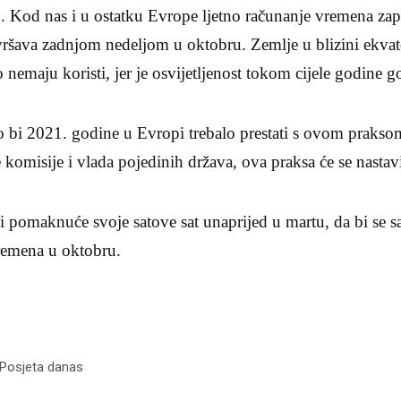
u. Kod nas i u ostatku Evrope ljetno računanje vremena za
vršava zadnjom nedeljom u oktobru. Zemlje u blizini ekvat
 nemaju koristi, jer je osvijetljenost tokom cijele godine g
o bi 2021. godine u Evropi trebalo prestati s ovom prakso
omisije i vlada pojedinih država, ova praksa će se nastavi
 pomaknuće svoje satove sat unaprijed u martu, da bi se s
remena u oktobru.
 Posjeta danas