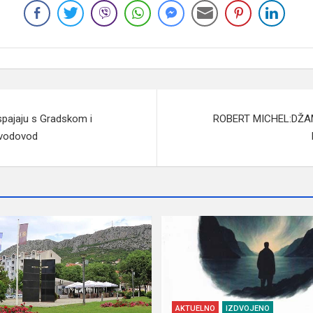
spajaju s Gradskom i
ROBERT MICHEL:DŽAM
i vodovod
AKTUELNO
IZDVOJENO