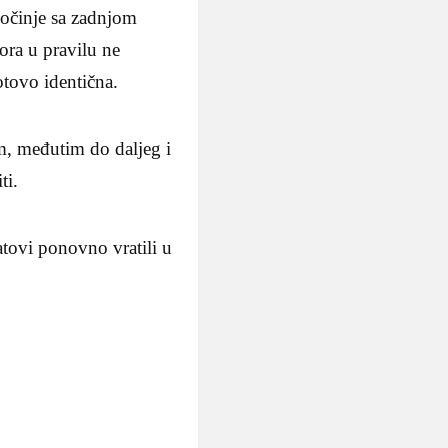
počinje sa zadnjom
ora u pravilu ne
otovo identična.
m, međutim do daljeg i
ti.
atovi ponovno vratili u