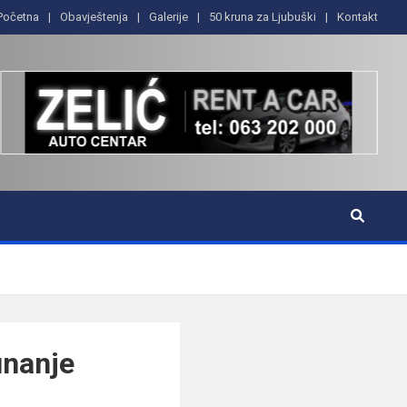
Početna
Obavještenja
Galerije
50 kruna za Ljubuški
Kontakt
unanje