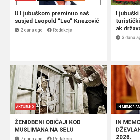
U Ljubuškom preminuo naš
Ljubuški 
susjed Leopold “Leo” Knezović
turističk
ak držav
2 dana ago
Redakcija
3 dana a
AKTUELNO
IN MEMORIA
ŽENIDBENI OBIČAJI KOD
IN MEMO
MUSLIMANA NA SELU
DŽEVLAN
2026.
7 dana ago
Redakcija