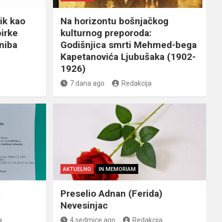
ik kao
Na horizontu bošnjačkog
birke
kulturnog preporoda:
niba
Godišnjica smrti Mehmed-bega
Kapetanovića Ljubušaka (1902-
1926)
7 dana ago
Redakcija
AKTUELNO
IN MEMORIAM
a
Preselio Adnan (Ferida)
Nevesinjac
a
4 sedmice ago
Redakcija