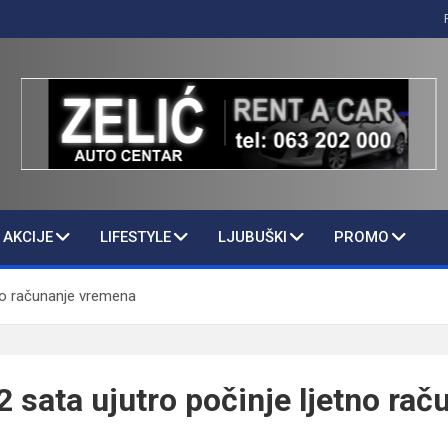
AKCIJE
LIFESTYLE
LJUBUŠKI
PROMO
tno računanje vremena
2 sata ujutro počinje ljetno rač