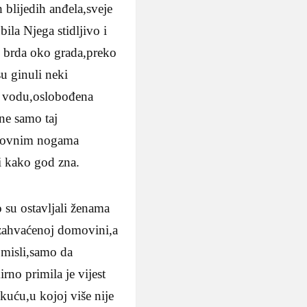
 blijedih anđela,sveje
ila Njega stidljivo i
eko brda oko grada,preko
su ginuli neki
ao vodu,oslobođena
,ne samo taj
 olovnim nogama
ti kako god zna.
 su ostavljali ženama
m zahvaćenoj domovini,a
e misli,samo da
no primila je vijest
kuću,u kojoj više nije