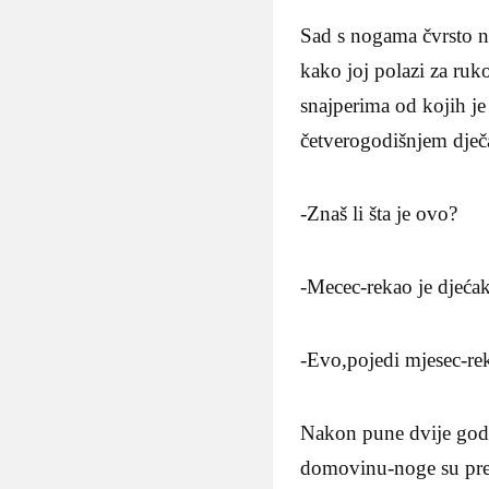
Sad s nogama čvrsto na
kako joj polazi za ruk
snajperima od kojih j
četverogodišnjem dječ
-Znaš li šta je ovo?
-Mecec-rekao je djećak
-Evo,pojedi mjesec-rek
Nakon pune dvije godin
domovinu-noge su pres