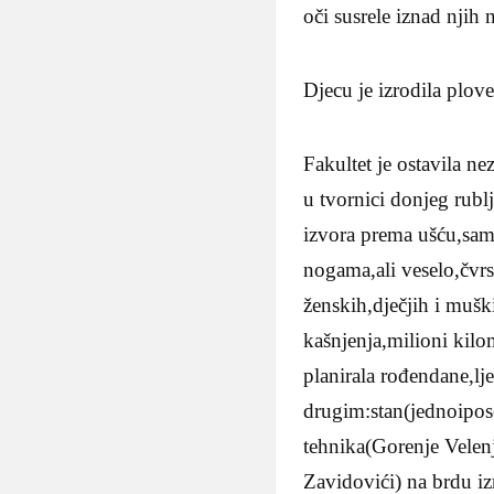
oči susrele iznad njih 
Djecu je izrodila plove
Fakultet je ostavila ne
u tvornici donjeg rubl
izvora prema ušću,samo
nogama,ali veselo,čvrs
ženskih,dječjih i mušk
kašnjenja,milioni kilo
planirala rođendane,lj
drugim:stan(jednoipos
tehnika(Gorenje Velenje
Zavidovići) na brdu iz