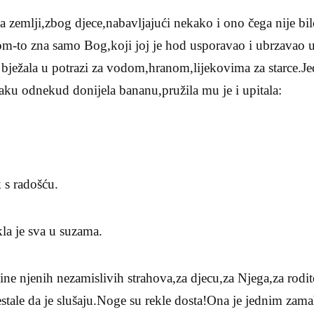
 zemlji,zbog djece,nabavljajući nekako i ono čega nije bil
om-to zna samo Bog,koji joj je hod usporavao i ubrzavao u
e bježala u potrazi za vodom,hranom,lijekovima za starce.
aku odnekud donijela bananu,pružila mu je i upitala:
 s radošću.
la je sva u suzama.
e njenih nezamislivih strahova,za djecu,za Njega,za rodite
tale da je slušaju.Noge su rekle dosta!Ona je jednim za