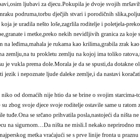
ubavi,osim ljubavi za djecu.Pokupila je dvoje svojih mršavih
mraku podruma,torbu dječjih stvari i porodičnih slika,poljub
 koja je uradila nešto loše,zagrlila roditelje i poletjela-pr
be,granate i metke,preko nekih nevidljivih granica za koje 
com na leđima,mahala je rukama kao krilima,grabila zrak k
 na zemlju,na tu prokletu zemlju na kojoj ima toliko ratova
 su je vukla prema dole.Morala je da se spusti,da dotakne
i jezik i nepoznate ljude daleke zemlje,i da nastavi korača
 niko od domaćih nije htio da se brine o svojim starcima-to
e su zbog svoje djece svoje roditelje ostavile same u rato
tile tuđe.Ona se srčano prihvatila posla,nastojeći da ništa n
jecu na sigurnom…Da ništa ne misli.I nekako neprirodno mir
ajperskog metka vraćajući se s prve linije fronta u praznu 