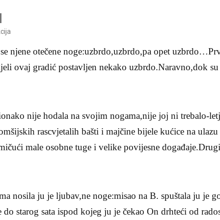
cija
 se njene otečene noge:uzbrdo,uzbrdo,pa opet uzbrdo…Prv
cijeli ovaj gradić postavljen nekako uzbrdo.Naravno,dok su 
ionako nije hodala na svojim nogama,nije joj ni trebalo-letj
omšijskih rascvjetalih bašti i majčine bijele kućice na ula
ičući male osobne tuge i velike povijesne događaje.Drugi 
 nosila ju je ljubav,ne noge:misao na B. spuštala ju je g
e do starog sata ispod kojeg ju je čekao On drhteći od rado