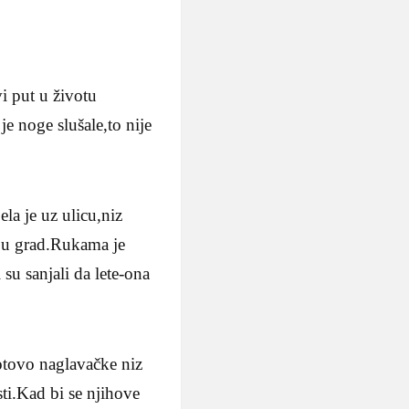
i put u životu
je noge slušale,to nije
ela je uz ulicu,niz
zu u grad.Rukama je
su sanjali da lete-ona
otovo naglavačke niz
sti.Kad bi se njihove