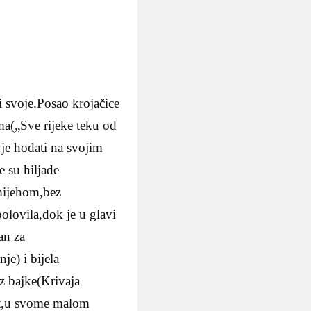
ji svoje.Posao krojačice
ma(„Sve rijeke teku od
 je hodati na svojim
e su hiljade
smijehom,bez
polovila,dok je u glavi
an za
e) i bijela
iz bajke(Krivaja
jet,u svome malom