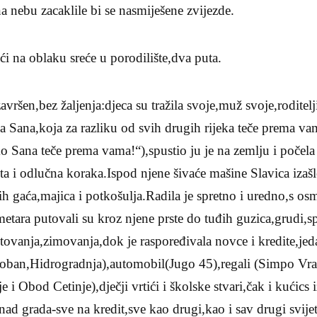
na nebu zacaklile bi se nasmiješene zvijezde.
ći na oblaku sreće u porodilište,dva puta.
završen,bez žaljenja:djeca su tražila svoje,muž svoje,roditel
ja Sana,koja za razliku od svih drugih rijeka teče prema va
 Sana teče prema vama!“),spustio ju je na zemlju i počela
ta i odlučna koraka.Ispod njene šivaće mašine Slavica izašl
ih gaća,majica i potkošulja.Radila je spretno i uredno,s o
metara putovali su kroz njene prste do tuđih guzica,grudi,s
etovanja,zimovanja,dok je raspoređivala novce i kredite,jed
oban,Hidrogradnja),automobil(Jugo 45),regali (Simpo Vranj
 i Obod Cetinje),dječji vrtići i školske stvari,čak i kućics 
nad grada-sve na kredit,sve kao drugi,kao i sav drugi svi