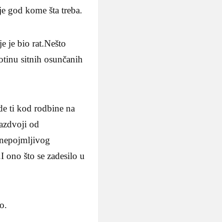
e god kome šta treba.
e je bio rat.Nešto
otinu sitnih osunčanih
de ti kod rodbine na
razdvoji od
d nepojmljivog
I ono što se zadesilo u
o.