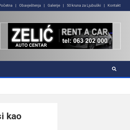
Početna
Obavještenja
Galerije
50 kruna za Ljubuški
Kontakt
i kao