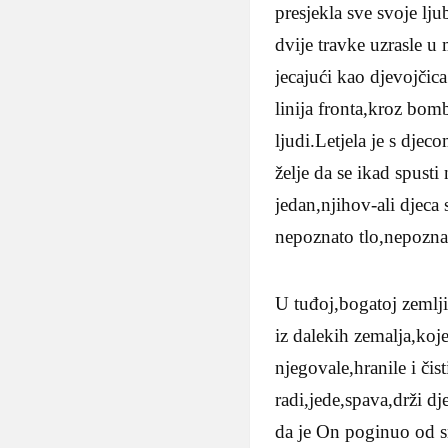
presjekla sve svoje lj
dvije travke uzrasle u 
jecajući kao djevojčica
linija fronta,kroz bom
ljudi.Letjela je s dje
želje da se ikad spusti
jedan,njihov-ali djeca
nepoznato tlo,nepoznat
U tuđoj,bogatoj zemlji
iz dalekih zemalja,koj
njegovale,hranile i čis
radi,jede,spava,drži d
da je On poginuo od sn