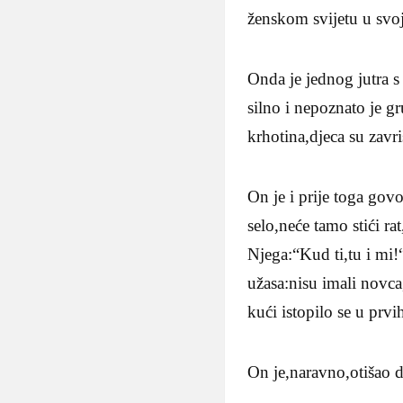
ženskom svijetu u svo
Onda je jednog jutra s
silno i nepoznato je g
krhotina,djeca su zavri
On je i prije toga gov
selo,neće tamo stići ra
Njega:“Kud ti,tu i mi!
užasa:nisu imali novca
kući istopilo se u prvi
On je,naravno,otišao d