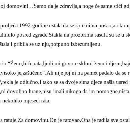
joj domovini…Samo da je zdravlja,a noge će same stići gdj
 proljeća 1992.godine ustala da se spremi na posao,a oko nj
ruhnulo posred zgrade.Stakla na prozorima sasula su se u st
štala i pribila se uz nju,potpuno izbezumljenu.
orio:“Ženo,biće rata,ljudi mi govore skloni ženu i djecu,haj
t,visoko je,zaštićeno“.Ali nije joj ni na pamet padalo da se 
“,rekla je odlučno.I tako se sa dvoje sitna djece našla usre
,ni dovoljno hrane,nisu imali nikoga da im pomogne,ništa.
h nekoliko mjeseci rata.
a ratuje.Za domovinu.On je ratovao.Ona je radila sve ostal