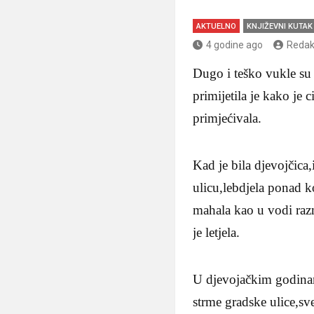
AKTUELNO
KNJIŽEVNI KUTAK
4 godine ago
Redak
Dugo i teško vukle su
primijetila je kako je 
primjećivala.
Kad je bila djevojčica,
ulicu,lebdjela ponad k
mahala kao u vodi razm
je letjela.
U djevojačkim godinama
strme gradske ulice,sv