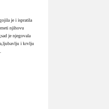
ila je i ispratila
emeti njihovu
;sad je njegovala
,ljubavlju i krvlju
.