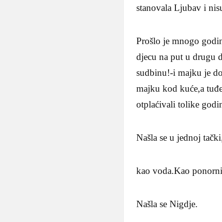
stanovala Ljubav i nisu
Prošlo je mnogo godina
djecu na put u drugu d
sudbinu!-i majku je do
majku kod kuće,a tuđe 
otplaćivali tolike god
Našla se u jednoj tački
kao voda.Kao ponorni
Našla se Nigdje.