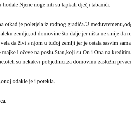
 hodale Njene noge niti su tapkali dječji tabanići.
 otkad je poletjela iz rodnog gradića.U međuvremenu,odgoj
aleku zemlju,od domovine što dalje.jer ništa ne smije da r
vela da živi s njom u tuđoj zemlji jer je ostala sasvim sama
majke i očeve na poslu.Stan,koji su On i Ona na kreditima
ine,oteli su nekakvi pobjednici,za domovinu zaslužni prvaci
,onoj odakle je i potekla.
ca.