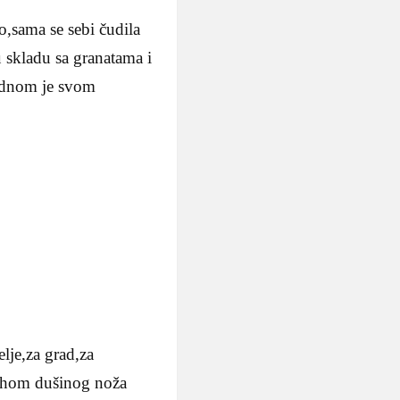
o,sama se sebi čudila
 skladu sa granatama i
Jednom je svom
lje,za grad,za
mahom dušinog noža