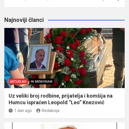
Najnoviji članci
AKTUELNO
IN MEMORIAM
Uz veliki broj rodbine, prijatelja i komšija na
Humcu ispraćen Leopold “Leo” Knezović
1 dan ago
Redakcija