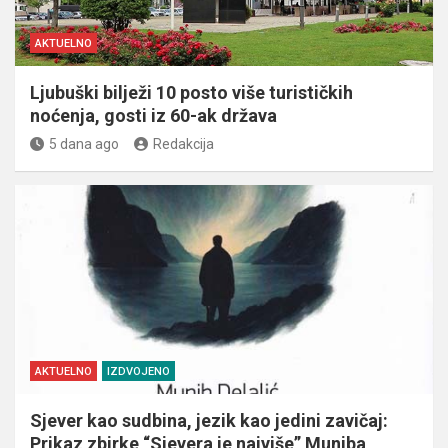
AKTUELNO
Ljubuški bilježi 10 posto više turističkih
noćenja, gosti iz 60-ak država
5 dana ago
Redakcija
AKTUELNO
IZDVOJENO
Sjever kao sudbina, jezik kao jedini zavičaj:
Prikaz zbirke “Sjevera je najviše” Muniba