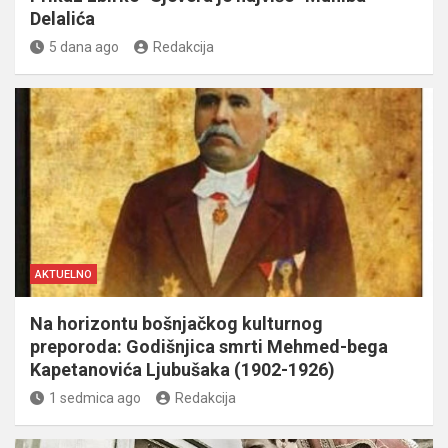
Delalića
5 dana ago
Redakcija
AKTUELNO
Na horizontu bošnjačkog kulturnog
preporoda: Godišnjica smrti Mehmed-bega
Kapetanovića Ljubušaka (1902-1926)
1 sedmica ago
Redakcija