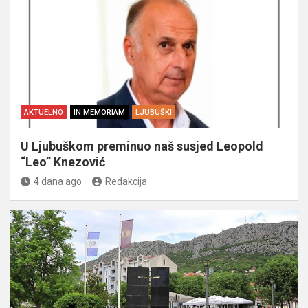
AKTUELNO
IN MEMORIAM
LJUBUŠKI
U Ljubuškom preminuo naš susjed Leopold
“Leo” Knezović
4 dana ago
Redakcija