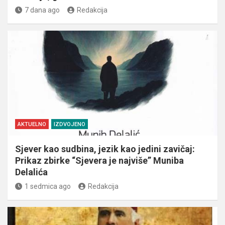
7 dana ago
Redakcija
AKTUELNO
IZDVOJENO
Sjever kao sudbina, jezik kao jedini zavičaj:
Prikaz zbirke “Sjevera je najviše” Muniba
Delalića
1 sedmica ago
Redakcija