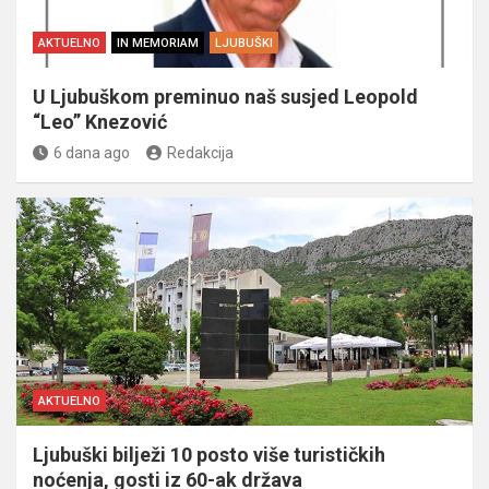
AKTUELNO
IN MEMORIAM
LJUBUŠKI
U Ljubuškom preminuo naš susjed Leopold
“Leo” Knezović
6 dana ago
Redakcija
AKTUELNO
Ljubuški bilježi 10 posto više turističkih
noćenja, gosti iz 60-ak država