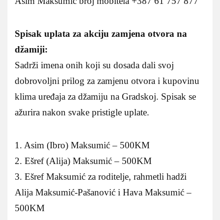
Asim Maksumić broj mobitela +387 61 757 877
Spisak uplata za akciju zamjena otvora na
džamiji:
Sadrži imena onih koji su dosada dali svoj
dobrovoljni prilog za zamjenu otvora i kupovinu
klima uređaja za džamiju na Gradskoj. Spisak se
ažurira nakon svake pristigle uplate.
1. Asim (Ibro) Maksumić – 500KM
2. Ešref (Alija) Maksumić – 500KM
3. Ešref Maksumić za roditelje, rahmetli hadži
Alija Maksumić-Pašanović i Hava Maksumić –
500KM